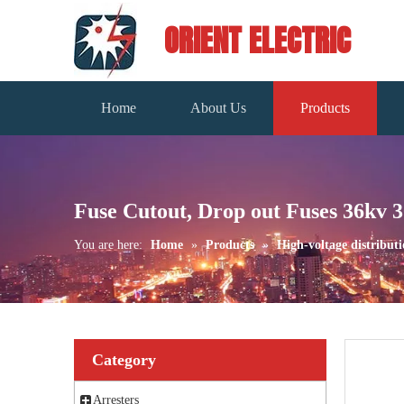
ORIENT ELECTRIC
Home
About Us
Products
Fuse Cutout, Drop out Fuses 36kv 
You are here:
Home
»
Products
»
High-voltage distributi
Category
Arresters