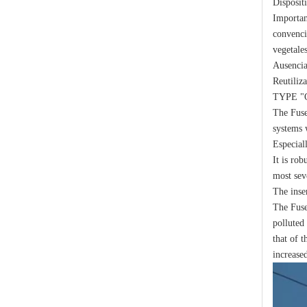
Disposit
Importan
convencio
vegetales
Ausencia
Reutiliz
TYPE "
The Fuse
Polymer Fuse Cutout, Drop out Fuses 36 Kv 100A
systems 
Especiall
It is rob
most sev
The inse
The Fuse
polluted
that of t
increase