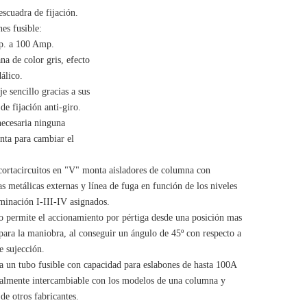
escuadra de fijación.
es fusible:
p. a 100 Amp.
na de color gris, efecto
álico.
e sencillo gracias a sus
 de fijación anti-giro.
necesaria ninguna
nta para cambiar el
cortacircuitos en "V" monta aisladores de columna con
s metálicas externas y línea de fuga en función de los niveles
minación I-III-IV asignados.
o permite el accionamiento por pértiga desde una posición mas
ara la maniobra, al conseguir un ángulo de 45º con respecto a
e sujección.
a un tubo fusible con capacidad para eslabones de hasta 100A
otalmente intercambiable con los modelos de una columna y
de otros fabricantes.