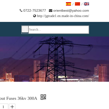
/
/
0722-7523677
orientbest@yahoo.com



http://jgtrade1.en.made-in-china.com/
 out Fuses 36kv 300A