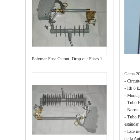
Polymer Fuse Cutout, Drop out Fuses 15 Kv 200A
Gama 20
- Circui
- Ith 8 k
- Montaj
- Tubo F
- Norma
- Tubo F
estándar
- Este m
de la Au