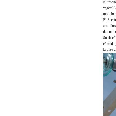
El inter
vegetal 
modelos 
El Secci
armadura
de conta
Su diseñ
cómoda p
Polymer Fuse Cutout, Drop out Fuses 12 Kv 100A
la base d