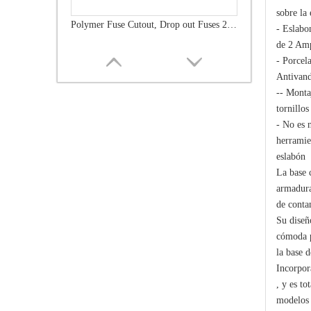
sobre la 
Polymer Fuse Cutout, Drop out Fuses 21 Kv 100A
- Eslabon
de 2 Am
- Porcela
Antivand
-- Montaj
tornillos
- No es 
herramie
eslabón
La base 
armadura
de conta
Su diseñ
Polymer Fuse Cutout, Drop out Fuses 36 Kv 300A
cómoda p
la base d
Incorpor
, y es t
modelos 