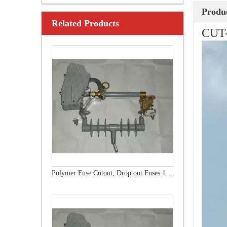
Produc
Related Products
Outdoor Single Pole Fused Recloser by-Pass Switches 33kv
CUT
Polymer Fuse Cutout, Drop out Fuses 15 Kv 100A