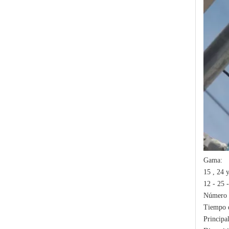
Polymer Fuse Cutout, Drop out Fuses 12 Kv 200A
Gama:
Polymer Fuse Cutout, Drop out Fuses 18 Kv 100A
15 , 24 
12 - 25 
Número d
Tiempo d
Principal