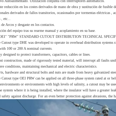
ivo Autoalimentado. Utilización conjunta con Interruptores automáticos.
te reducción en los costes derivados de mano de obra y sustitución de fusible d
nales derivados de fallos transitorios, ocasionados por tormentas eléctricas , a
 , etc...
 de Arcos y desgaste en los contactos.
ación del equipo tras su rearme manual y acoplamiento en su base.
OEI" "PRW" STANDARD CUTOUT DISTRIBUTION TECHNICAL SPECIF
 Cutout type DHE was developed to operate in overhead distribution systems 
with 100 or 200 A nominal currents.
y designed to protect transformers, capacitors, cables or lines.
ust construction, made of rigorously tested material, will interrupt all faults und
ere conditions, maintaining mechanical and electric characteristics.
rts, hardware and structural bolts and nuts are made from heavy galvanized stee
 Cutout type OEI PRW can be applied on all three-phase system rated at or bel
 environments or environments with high levels of salinity, a cutout may be use
he system where it is being installed, where the insulator will have a greater le
d safety against discharge. For an even better protection against abrasions, the 