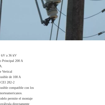
 kV a 36 kV
to Principal 200 A
A.
e Vertical
usible de 100 A
 CEI 282-2
usible compatible con los
 norteamericanos.
odelo permite el montaje
toválvula directamente