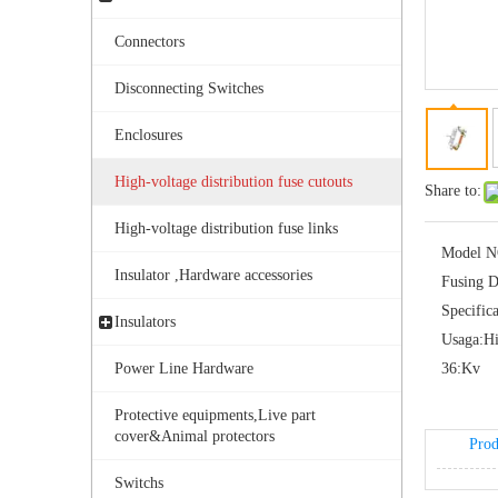
Connectors
Disconnecting Switches
Enclosures
High-voltage distribution fuse cutouts
Share to:
Outdoor Single Pole Fused Recloser by-Pass Switches 24kv
High-voltage distribution fuse links
Model N
Insulator ,Hardware accessories
Fusing D
Specifica
Insulators
Usaga:
Hi
Power Line Hardware
36:
Kv
Protective equipments,Live part
cover&Animal protectors
Prod
Switchs