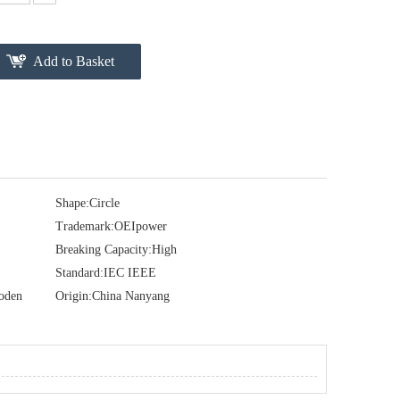
Add to Basket
Shape:
Circle
Trademark:
OEIpower
Breaking Capacity:
High
Standard:
IEC IEEE
ooden
Origin:
China Nanyang