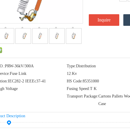
Inquire
O.:
PRW-36kV/300A
Type:
Distribution
evice:
Fuse Link
12:
Kv
tion:
IEC282-2 IEEEc37-41
HS Code:
85351000
gh Voltage
Fusing Speed:
T K
Transport Package:
Cartons Pallets W
Case
uct Description