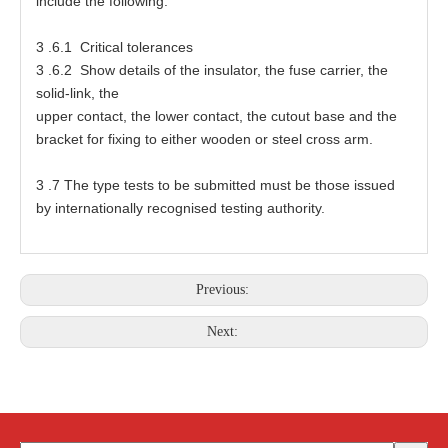
inc
l
ude
t
he f
o
llowing:
3
.6.1 Cri
t
ic
a
l
t
oler
a
nc
e
s
3
.6.2 Show
d
e
ta
ils
o
f
t
he in
s
ula
t
o
r
,
t
he fu
s
e
ca
rri
e
r,
t
he
soli
d
-
li
n
k,
t
he
up
p
e
r c
o
ntact,
t
he l
o
w
e
r c
o
nt
a
c
t
,
t
he
c
ut
o
ut b
a
s
e
a
nd
t
he
b
r
a
ck
e
t
f
or f
ix
ing
t
o
e
ither
w
o
o
den
o
r
s
t
ee
l
c
r
o
s
s
a
rm.
3
.7
T
he
t
ype
t
es
t
s
t
o
b
e submi
t
te
d mu
s
t be
t
ho
s
e is
s
u
e
d
by intern
at
ion
a
lly r
e
c
o
gni
se
d
t
es
t
ing
a
u
t
hori
t
y.
Previous:
Next: