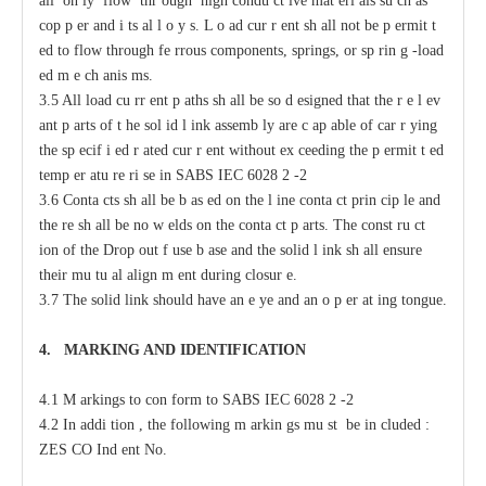
a
ll on
l
y flow thr
o
ugh high
c
ondu
c
t
i
ve mat
e
ri
a
ls su
c
h
a
s
c
op
p
e
r
a
nd i
t
s
a
l
l
o
y
s
.
L
o
a
d
c
ur
r
e
nt sh
a
ll not
b
e p
e
rmit
t
e
d to flow through
fe
r
rous
c
omponents, springs, or sp
r
in
g
-
load
e
d m
e
c
h
a
nis
m
s.
3.5 All load
c
u
r
r
e
nt p
a
ths
s
h
a
ll be so
d
e
signed that the r
e
l
e
v
a
nt
p
a
rts of t
h
e sol
i
d l
i
nk
a
ssemb
l
y
a
re
c
a
p
a
ble of
ca
r
r
y
ing
the sp
ec
if
i
e
d
r
a
ted
c
ur
r
e
nt without
e
x
cee
ding the p
e
rmit
t
e
d
temp
e
r
a
tu
r
e ri
s
e in
S
ABS
I
EC 6028
2
-
2
3.6 Conta
c
ts sh
a
ll be b
a
s
e
d
o
n the l
i
ne
c
onta
c
t prin
c
ip
l
e
a
nd
the
r
e sh
a
ll be no w
e
lds on the
c
onta
c
t p
a
rts. The
c
onst
r
u
c
t
i
on of
t
he
D
rop
o
ut f
u
se b
a
se
a
nd the solid l
i
nk sh
a
ll
e
nsure
their mu
t
u
a
l align
m
e
nt during
c
losur
e
.
3.7 The solid
l
ink should have
a
n
e
y
e
a
nd
a
n o
p
e
r
a
t
i
ng tongue.
4.
M
A
R
KING AND IDE
N
TIFIC
A
TION
4.1 M
a
rkings to con
f
orm to
S
ABS
I
EC 6028
2
-
2
4.2
I
n
a
ddi
t
ion ,
t
he following m
a
rkin
g
s mu
s
t be in
c
luded :
ZES
C
O
I
nd
e
nt No.