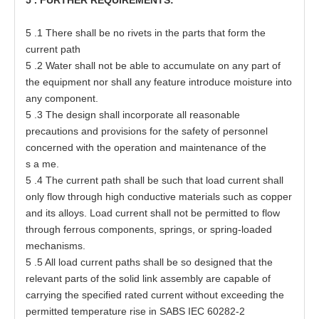
5
.1
T
h
e
re shall be no
r
i
ve
t
s in
t
h
e
pa
r
t
s
t
h
a
t
f
o
r
m
t
he
c
urr
e
nt path
5
.2 W
a
t
e
r
s
h
a
ll not
b
e able
t
o
a
ccumula
t
e on
a
ny p
a
rt
o
f
t
he equipme
n
t nor
s
h
a
ll
a
ny fea
t
ure in
t
r
o
duce moisture in
t
o
a
ny
c
o
m
p
o
n
e
nt.
5
.3
T
he
d
es
ign s
h
a
ll incor
p
o
rat
e
a
ll reason
a
ble
p
r
e
c
a
uti
o
ns
a
nd p
r
ovi
s
ions f
o
r
t
he
s
a
f
e
t
y
o
f
p
ers
onn
e
l
c
oncer
ne
d wi
t
h
t
he
o
per
at
ion
a
nd m
a
inte
n
a
nce
o
f
t
he
s
a
m
e
.
5
.4
T
he
c
urr
e
nt p
a
t
h sh
a
ll be s
u
ch
t
h
a
t l
o
a
d curr
e
nt
s
h
a
ll
o
nly flow
t
hro
u
gh high c
o
nduc
t
i
v
e
mat
e
ri
a
ls
s
uch
a
s
c
o
p
per
a
nd its
a
lloy
s
. Lo
a
d
c
urr
e
nt
s
h
a
ll not be permit
t
e
d
t
o f
l
ow
t
hr
o
ugh f
e
rr
o
us
c
om
p
one
n
t
s
,
s
p
r
ing
s
, or sprin
g
-
l
o
a
ded
m
e
ch
a
ni
s
m
s
.
5
.5 All lo
a
d curr
e
nt
p
at
hs
s
h
a
ll
b
e so de
s
ign
e
d
t
h
a
t
t
he
r
e
l
e
v
a
nt
p
a
r
t
s
o
f
t
he solid li
n
k
a
sse
mbly
a
re
ca
pable
o
f
c
a
rrying
t
he speci
f
i
e
d r
at
e
d curr
e
nt w
i
t
hout
ex
ce
e
d
i
ng
t
he
p
e
rmi
tt
e
d
t
e
mper
a
t
ure
r
i
s
e in
S
ABS
I
EC
60282
-
2