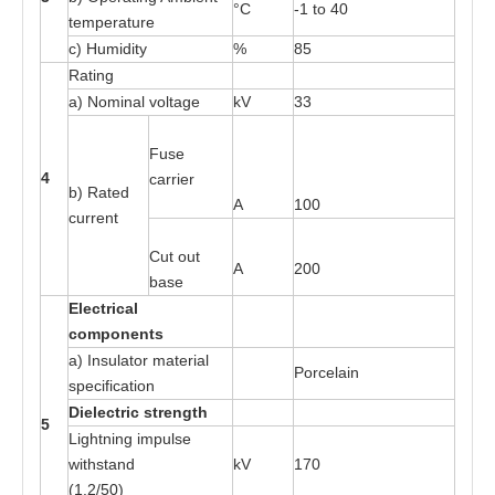
°C
-
1
t
o
4
0
t
e
mper
at
ure
c) H
u
midi
t
y
%
85
R
at
ing
a
) Nomin
a
l v
o
l
ta
ge
kV
33
Fu
s
e
4
ca
rri
e
r
b)
R
a
t
e
d
A
100
curr
e
nt
Cut out
A
200
b
a
s
e
E
l
e
c
t
r
ical
c
o
m
p
o
n
e
n
t
s
a
) Insula
t
or
m
a
t
e
ri
a
l
P
o
rce
l
a
in
s
pecific
at
ion
Di
e
l
e
c
t
r
ic
s
t
r
e
ng
t
h
5
L
i
gh
t
ni
n
g im
p
ul
s
e
w
ith
s
ta
nd
kV
170
(1.2/
50
)