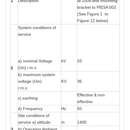
1
D
es
cri
pt
ion
a
t 1
00
A
a
nd moun
t
ing
b
ra
ck
e
t
t
o
P
I
E
SA 0
02
.
(S
e
e
F
igure 1
t
o
Fi
g
ure 12
b
e
lo
w
)
Sy
s
t
e
m c
o
ndi
t
ions
o
f
s
e
rv
i
ce
a
) nominal Vo
l
ta
ge
kV
33
(Un) r
.
m
.s
2
b)
ma
x
imum
s
y
s
t
e
m
vol
ta
ge (Um)
KV
36
r
.
m
.
s
Eff
e
c
t
i
v
e & n
o
n
c) e
a
r
t
hi
n
g
e
f
f
e
c
t
i
v
e
d)
F
r
e
que
n
cy
Hz
50
Site
c
on
d
iti
o
ns
o
f
s
e
rv
i
ce
a
)
a
lti
t
ude
m
14
0
0
3
b) O
p
e
r
at
ing A
m
bie
n
t