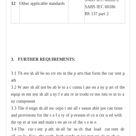
12
Oth
e
r
a
ppl
i
ca
b
l
e stand
a
r
ds
S
ABS
I
EC 60186
BS 137 p
a
rt 2
3. F
U
RTHER
R
EQUIREMENT
S
:
3.1 Th
e
re sh
a
ll be no riv
e
ts
i
n the p
a
rts that
f
orm the
c
ur
re
nt
p
a
th
3.2
W
a
ter sh
a
ll not
b
e
a
b
l
e to
a
c
c
umu
l
a
te on
a
n
y p
a
rt of the
e
quip
m
e
nt
n
or sh
a
ll
a
n
y f
e
a
tu
r
e in
t
rodu
c
e mo
i
stu
r
e in
t
o
a
n
y
c
omponent.
3.3 The d
e
sign sh
a
ll inc
o
rpo
r
a
te
a
ll
r
ea
son
a
ble pre
ca
u
t
ions
a
nd provisions for
t
he s
a
f
e
t
y of p
e
rsonn
e
l co
n
ce
r
n
e
d with
t
he op
e
r
a
t
i
on
a
nd main
t
e
n
a
n
c
e of the s
a
m
e
.
3.4 The
c
ur
r
e
nt p
a
th sh
a
ll be su
c
h that load
c
ur
re
nt sh