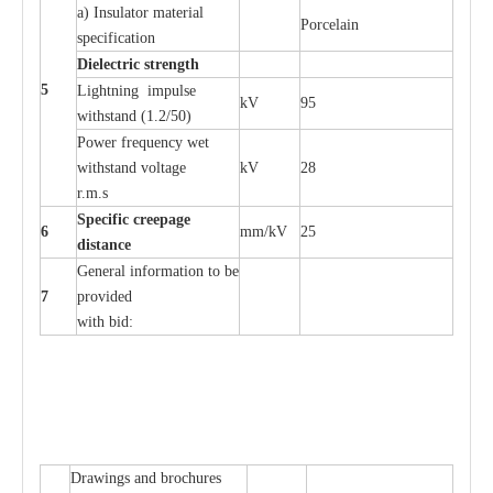
a
)
I
nsulator ma
t
e
ri
a
l
P
or
c
e
lain
sp
e
c
ifi
ca
t
i
on
Di
e
le
c
t
r
ic s
t
r
e
n
gth
5
L
igh
t
ning
i
mpu
l
se
kV
95
withstand
(
1.2/50)
P
ow
e
r
f
r
e
qu
e
n
c
y w
e
t
wi
t
hstand volt
a
ge
kV
28
r.m.s
Sp
ec
i
f
ic
cree
p
age
6
m
m
/kV
25
d
ista
n
c
e
G
e
n
e
r
a
l
i
nfo
r
mation
t
o be
7
pro
v
ided
with b
i
d:
D
ra
wings
a
nd
b
ro
c
hu
r
e
s