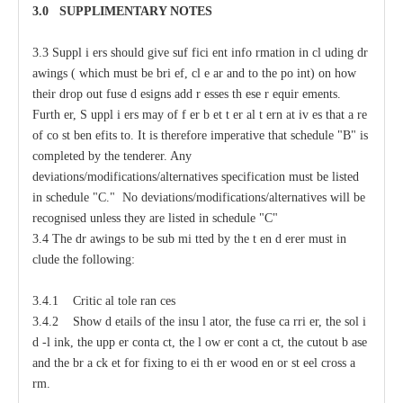
3.0
S
U
P
PLIMENTA
R
Y
N
O
T
ES
3.3
S
uppl
i
e
rs should give suf
f
ici
e
nt
i
nfo
r
mation
i
n
c
l
u
ding dr
a
wings (
w
hich
m
ust be bri
e
f,
c
l
e
a
r
a
nd to
t
he po
i
nt) on how
their drop out fuse d
e
signs
a
dd
r
e
sses
t
h
e
se r
e
quir
e
ments.
F
urth
e
r, S
u
ppl
i
e
rs
ma
y
o
f
f
e
r b
e
t
t
e
r
a
l
t
e
rn
a
t
i
v
e
s that
a
r
e
of
c
o
s
t ben
e
fits to.
It
i
s
t
h
e
r
e
fore i
m
p
e
rat
i
v
e t
h
at sched
u
le "B" is
c
o
m
plet
e
d by
t
h
e tender
e
r.
An
y
d
ev
ia
t
io
n
s/
m
o
d
ifi
c
at
i
o
n
s/a
l
terna
t
i
v
e
s spe
c
ifi
c
at
i
on
m
u
st be l
i
sted
in s
c
h
e
d
u
le "C." No d
ev
ia
t
io
n
s
/
m
o
d
ifi
c
at
i
o
n
s
/a
l
terna
t
iv
e
s
w
i
l
l be
r
ec
og
n
ised u
n
less t
h
e
y are l
i
sted in s
c
h
e
d
u
l
e
"
C"
3.4 The dr
a
wings to be sub
m
i
t
ted
b
y the t
e
n
d
e
rer must
i
n
c
lude the following:
3.4.1 Critic
a
l
t
ole
ra
n
ce
s
3.4.2
S
how d
e
tails of the insu
l
a
tor, the fuse
ca
r
ri
e
r, the sol
i
d
-
l
i
nk, the upp
e
r
c
onta
c
t,
t
he l
o
w
e
r
c
ont
a
c
t,
t
he
c
utout b
a
se
a
nd the br
a
c
k
e
t for fixing to
e
i
t
h
e
r wood
e
n or st
ee
l
c
ross
a
r
m.