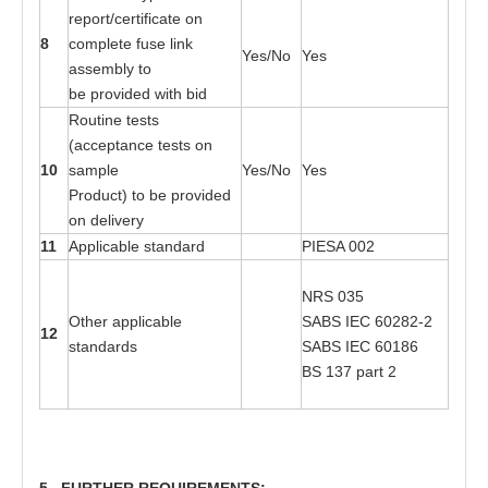
r
e
p
o
r
t
/cer
t
i
f
ic
a
t
e on
8
c
o
mplete fu
s
e link
Yes
/No
Yes
a
sse
mbly
t
o
be
p
r
o
v
i
ded wi
t
h bid
R
o
utine
t
es
t
s
(a
cce
p
t
a
nce
t
es
t
s
o
n
10
s
a
mple
Yes
/No
Yes
Pr
o
duc
t
)
t
o
b
e
p
r
o
v
i
d
e
d
on del
i
v
e
ry
11
Ap
p
lic
a
ble s
ta
n
d
a
rd
P
I
ESA 0
0
2
NRS
03
5
Oth
e
r
a
p
p
lic
a
ble
SABS
I
EC
602
8
2
-
2
12
s
ta
n
d
a
r
d
s
SABS
I
EC
601
8
6
BS 1
3
7
pa
rt 2
5
. FU
R
T
H
E
R
RE
QUI
R
EM
E
N
TS
: