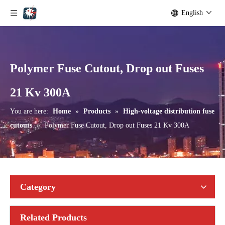
English
Polymer Fuse Cutout, Drop out Fuses
Polymer Fuse Cutout, Drop out Fuses 15 Kv 100A
Polymer Fuse Cutout, Drop out Fuses 15 Kv 200A
21 Kv 300A
You are here:
Home
»
Products
»
High-voltage distribution fuse
cutouts
»
Polymer Fuse Cutout, Drop out Fuses 21 Kv 300A
Category
Related Products
Polymer Fuse Cutout, Drop out Fuses 36 Kv 300A
Polymer Fuse Cutout, Drop out Fuses 21 Kv 100A