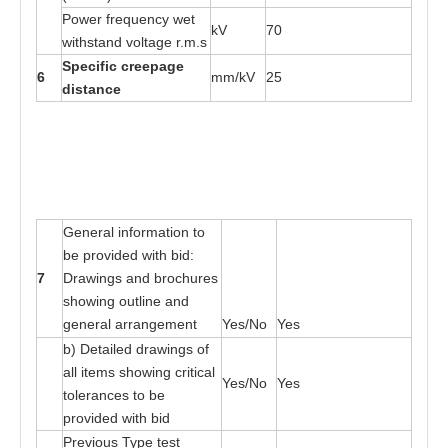
P
o
wer fr
e
que
n
cy
w
e
t
kV
70
w
ith
s
ta
nd vol
ta
ge r
.
m
.s
S
p
e
cif
i
c c
r
ee
page
6
mm/kV
25
d
i
s
t
an
c
e
G
e
n
e
r
a
l in
f
o
r
m
at
ion
t
o
b
e
p
r
o
v
i
ded wi
t
h
b
id:
7
Dr
a
wings
a
nd b
r
o
c
h
u
r
e
s
showing ou
t
li
n
e
a
nd
gen
e
r
a
l
a
r
r
a
nge
me
nt
Yes
/No
Yes
b) De
ta
il
e
d d
r
a
wings
o
f
a
ll i
t
e
ms
s
ho
w
i
n
g cri
t
ic
a
l
Yes
/No
Yes
t
oler
a
n
ces
t
o be
p
r
ovi
d
e
d wi
t
h bid
Pre
v
ious
T
ype
t
es
t