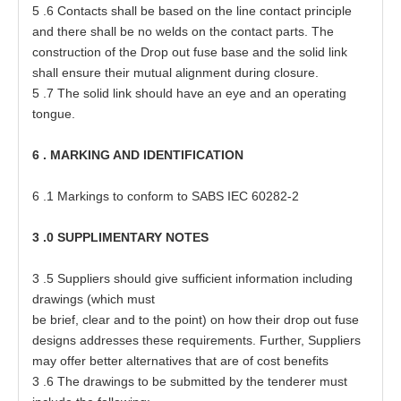
5
.6 C
o
nt
a
c
t
s shall be
ba
s
e
d on
t
he line
c
on
t
a
ct
p
rinc
i
ple
a
nd
t
h
e
re shall be no welds
o
n
t
he
c
on
t
a
ct
p
a
r
t
s
.
T
he
c
on
s
t
ruc
t
ion of
t
he Dr
o
p o
u
t fu
s
e
ba
s
e
a
nd
t
he solid link
shall
e
n
s
ure
t
h
e
ir mu
t
u
a
l
a
lig
n
m
e
nt during cl
o
s
ur
e
.
5
.7
T
he solid link should
h
a
ve
a
n
e
ye
a
nd
a
n o
p
e
r
at
ing
t
on
g
u
e
.
6
.
MA
RK
I
NG
A
ND
I
D
E
N
TI
F
I
C
A
T
I
ON
6
.1 M
a
rk
i
ngs
t
o
c
onform
t
o SABS
I
EC
6028
2
-
2
3
.0
S
U
P
PL
IM
E
N
TA
R
Y
N
OTES
3
.5 Sup
p
li
e
rs should give
s
u
f
f
i
ci
e
nt in
f
o
r
m
at
ion including
d
ra
wi
n
gs
(
which mu
s
t
be
b
ri
e
f, cl
e
a
r
a
nd
t
o the
p
oin
t
) on how
t
h
e
ir d
r
op
o
u
t fu
s
e
d
es
igns
a
d
d
r
esse
s
t
h
es
e
r
e
quir
e
m
e
nts. Fur
t
h
e
r, Sup
p
li
e
rs
ma
y
o
f
fe
r be
tt
e
r
a
ltern
a
t
i
ve
s
t
h
a
t
a
re of c
o
s
t
b
e
n
e
f
i
t
s
3
.6
T
he
d
r
a
wings
t
o be s
u
bmi
tt
e
d by
t
he
t
e
nder
e
r mu
s
t