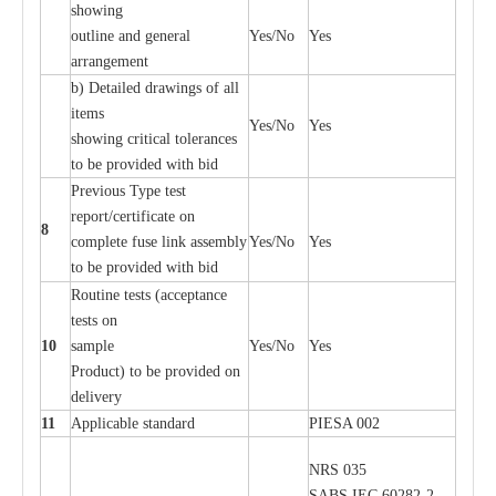
showing
out
l
ine
a
nd g
e
n
e
r
a
l
Y
e
s/No
Y
e
s
a
r
r
a
n
g
e
ment
b)
De
tailed d
r
a
wings of
a
ll
i
t
e
ms
Y
e
s/No
Y
e
s
showing
c
ritic
a
l
t
ole
ra
n
c
e
s
to be provid
e
d with b
i
d
P
r
e
vious
T
y
p
e test
r
e
por
t
/c
e
rtifi
ca
te on
8
c
omp
l
e
te
f
use l
i
nk
a
sse
m
b
l
y
Y
e
s/No
Y
e
s
to be provid
e
d with b
i
d
Rout
i
ne tests (
acce
p
t
a
n
c
e
tests on
10
s
a
mp
l
e
Y
e
s/No
Y
e
s
P
rodu
c
t) to be pro
v
ided
o
n
d
e
l
i
v
e
r
y
11
Applic
a
ble st
a
nd
a
rd
P
I
ESA 002
NRS 035
S
ABS
I
EC 6028
2
-
2