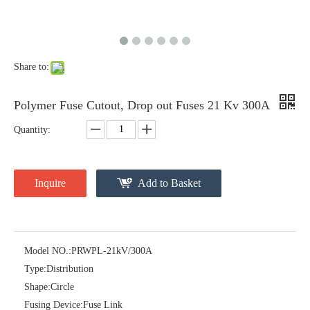
Share to:
Polymer Fuse Cutout, Drop out Fuses 21 Kv 300A
Quantity:
Inquire
Add to Basket
Polymer Fuse Cutout, Drop out Fuses 27 Kv 100A
Polymer Fuse Cutout, Drop out Fuses 24kv 200A
Model NO.:
PRWPL-21kV/300A
Type:
Distribution
Shape:
Circle
Fusing Device:
Fuse Link