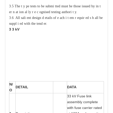
3.5 The
t
y
p
e tests
t
o be submi
t
ted must be those issued
b
y in
t
e
r
n
a
t
i
on
a
l
l
y r
e
c
o
gnised testing authori
t
y
.
3.6 All sali
e
nt design d
e
tails of
e
ac
h i
t
e
m r
e
quir
e
d s
h
a
ll be
s
uppl
i
e
d with
t
he tend
e
r.
3
3
kV
N/
D
E
T
A
I
L
DA
T
A
O
3
3 kV Fu
s
e link
a
sse
m
bly c
o
mplete
wi
t
h f
us
e
ca
rri
e
r r
at
e
d