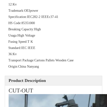
12:
Kv
Trademark:
OEIpower
Specification:
IEC282-2 IEEEc37-41
HS Code:
85351000
Polymer Fuse Cutout, Drop out Fuses 27 Kv 200A
Polymer Fuse Cutout, Drop out Fuses 24 Kv 300A
Breaking Capacity:
High
Usaga:
High Voltage
Fusing Speed:
T K
Standard:
IEC IEEE
36:
Kv
Transport Package:
Cartons Pallets Wooden Case
Origin:
China Nanyang
Product Description
CUT-OUT
Polymer Fuse Cutout, Drop out Fuses 27kv 300A
Polymer Fuse Cutout, Drop out Fuses 21 Kv 100A