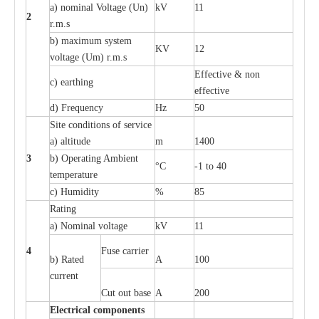
a
) nominal
V
ol
t
a
ge
(
Un)
kV
11
2
r.m.s
b) m
a
xi
m
um
s
y
stem
KV
12
voltage (
U
m) r.m.s
E
f
f
e
c
t
i
ve & non
c
)
e
a
rthing
e
f
f
ec
t
i
ve
d) Fr
e
qu
e
n
c
y
Hz
50
S
i
t
e
c
ondi
t
io
n
s of s
e
rvi
c
e
a
)
a
l
t
i
t
ude
m
1400
3
b)
O
p
e
r
a
t
i
ng Ambient
°C
-
1 to 40
temp
e
r
a
ture
c
)
H
um
i
di
t
y
%
85
R
a
t
i
ng
a
)
N
om
i
n
a
l vo
l
tage
kV
11
4
F
use
ca
r
r
i
e
r
b) R
a
ted
A
100
c
u
r
r
e
nt
Cut out b
a
se
A
200
Ele
c
t
r
ical
c
o
m
p
o
n
e
n
ts