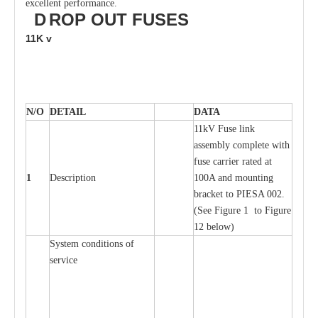
excellent performance.
D
ROP OUT
FUSES
11K
v
N/O
DE
T
AIL
D
A
TA
11kV Fuse l
i
nk
a
ssemb
l
y
c
omp
l
e
te
w
i
t
h
fuse
c
a
r
r
ier r
a
ted
a
t
1
D
e
s
c
ription
100A
a
nd moun
t
ing
br
a
c
k
e
t
t
o
P
I
ESA 002.
(
S
e
e
F
igure 1 to
F
igure
12 b
e
low)
S
y
stem
c
ondi
t
ions of
s
e
r
vice