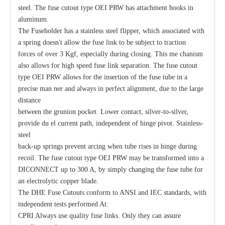
steel. The fuse cutout type OEI PRW has attachment hooks in
aluminum.
The Fuseholder has a stainless steel flipper, which associated with
a spring doesn't allow the fuse link to be subject to traction
forces of over 3 Kgf, especially during closing. This me chanism
also allows for high speed fuse link separation. The fuse cutout
type OEI PRW allows for the insertion of the fuse tube in a
precise man ner and always in perfect alignment, due to the large
distance
between the grunion pocket. Lower contact, silver-to-silver,
provide du el current path, independent of hinge pivot. Stainless-
steel
back-up springs prevent arcing when tube rises in hinge during
recoil. The fuse cutout type OEI PRW may be transformed into a
DICONNECT up to 300 A, by simply changing the fuse tube for
an electrolytic copper blade.
The DHE Fuse Cutouts conform to ANSI and IEC standards, with
independent tests performed At:
CPRI Always use quality fuse links. Only they can assure