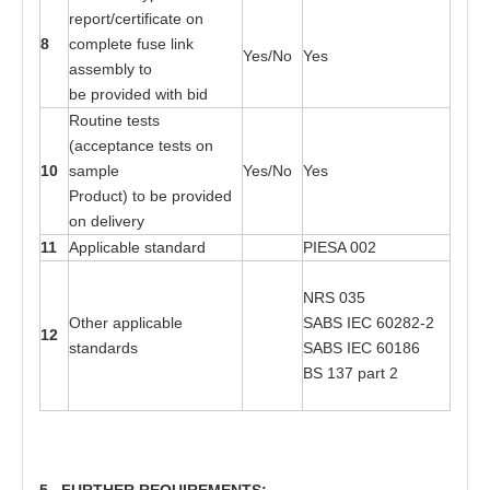
r
e
p
o
r
t
/cer
t
i
f
ic
a
t
e on
8
c
o
mplete fu
s
e link
Yes
/No
Yes
a
sse
mbly
t
o
be
p
r
o
v
i
ded wi
t
h bid
R
o
utine
t
es
t
s
(a
cce
p
t
a
nce
t
es
t
s
o
n
10
s
a
mple
Yes
/No
Yes
Pr
o
duc
t
)
t
o
b
e
p
r
o
v
i
d
e
d
on del
i
v
e
ry
11
Ap
p
lic
a
ble s
ta
n
d
a
rd
P
I
ESA 0
0
2
NRS
03
5
Oth
e
r
a
p
p
lic
a
ble
SABS
I
EC
602
8
2
-
2
12
s
ta
n
d
a
r
d
s
SABS
I
EC
601
8
6
BS 1
3
7
pa
rt 2
5
. FU
R
T
H
E
R
RE
QUI
R
EM
E
N
TS
: