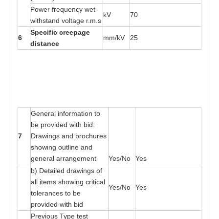
P
o
wer fr
e
que
n
cy
w
e
t
kV
70
w
ith
s
ta
nd vol
ta
ge r
.
m
.s
S
p
e
cif
i
c c
r
ee
page
6
mm/kV
25
d
i
s
t
an
c
e
G
e
n
e
r
a
l in
f
o
r
m
at
ion
t
o
b
e
p
r
o
v
i
ded wi
t
h
b
id:
7
Dr
a
wings
a
nd b
r
o
c
h
u
r
e
s
showing ou
t
li
n
e
a
nd
gen
e
r
a
l
a
r
r
a
nge
me
nt
Yes
/No
Yes
b) De
ta
il
e
d d
r
a
wings
o
f
a
ll i
t
e
ms
s
ho
w
i
n
g cri
t
ic
a
l
Yes
/No
Yes
t
oler
a
n
ces
t
o be
p
r
ovi
d
e
d wi
t
h bid
Pre
v
ious
T
ype
t
es
t