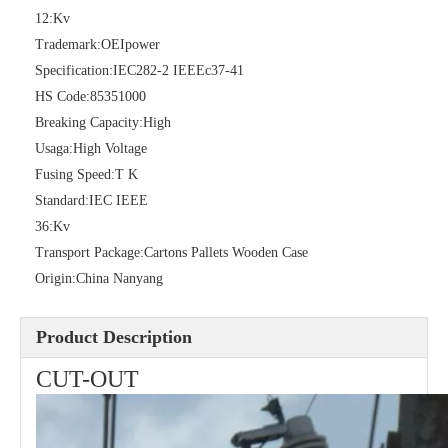
12:
Kv
Trademark:
OEIpower
Specification:
IEC282-2 IEEEc37-41
HS Code:
85351000
Polymer Fuse Cutout, Drop out Fuses 24kv 200A
Polymer Fuse Cutout, Drop out Fuses 27 Kv 200A
Breaking Capacity:
High
Usaga:
High Voltage
Fusing Speed:
T K
Standard:
IEC IEEE
36:
Kv
Transport Package:
Cartons Pallets Wooden Case
Origin:
China Nanyang
Product Description
CUT-OUT
Polymer Fuse Cutout, Drop out Fuses 12 Kv 200A
Polymer Fuse Cutout, Drop out Fuses 21 Kv 100A