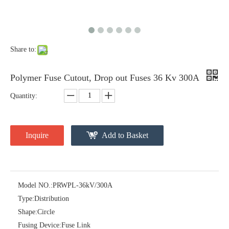
Share to:
Polymer Fuse Cutout, Drop out Fuses 36 Kv 300A
Quantity:
Inquire
Add to Basket
Polymer Fuse Cutout, Drop out Fuses 18 Kv 200A
Polymer Fuse Cutout, Drop out Fuses 27 Kv 100A
Model NO.:
PRWPL-36kV/300A
Type:
Distribution
Shape:
Circle
Fusing Device:
Fuse Link