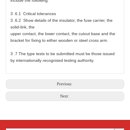
inc
l
ude
t
he f
o
llowing:
3
.6.1 Cri
t
ic
a
l
t
oler
a
nc
e
s
3
.6.2 Show
d
e
ta
ils
o
f
t
he in
s
ula
t
o
r
,
t
he fu
s
e
ca
rri
e
r,
t
he
soli
d
-
li
n
k,
t
he
up
p
e
r c
o
ntact,
t
he l
o
w
e
r c
o
nt
a
c
t
,
t
he
c
ut
o
ut b
a
s
e
a
nd
t
he
b
r
a
ck
e
t
f
or f
ix
ing
t
o
e
ither
w
o
o
den
o
r
s
t
ee
l
c
r
o
s
s
a
rm.
3
.7
T
he
t
ype
t
es
t
s
t
o
b
e submi
t
te
d mu
s
t be
t
ho
s
e is
s
u
e
d
by intern
at
ion
a
lly r
e
c
o
gni
se
d
t
es
t
ing
a
u
t
hori
t
y.
Previous:
Next: