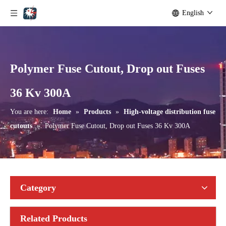
English
Polymer Fuse Cutout, Drop out Fuses
Polymer Fuse Cutout, Drop out Fuses 15 Kv 100A
Polymer Fuse Cutout, Drop out Fuses 15 Kv 200A
36 Kv 300A
You are here:
Home
»
Products
»
High-voltage distribution fuse
cutouts
»
Polymer Fuse Cutout, Drop out Fuses 36 Kv 300A
Category
Related Products
Polymer Fuse Cutout, Drop out Fuses 21 Kv 100A
Polymer Fuse Cutout, Drop out Fuses 12 Kv 100A