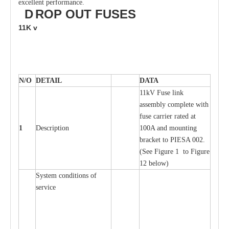
excellent performance.
D
ROP OUT
FUSES
11K
v
N/O
DE
T
AIL
D
A
TA
11kV Fuse l
i
nk
a
ssemb
l
y
c
omp
l
e
te
w
i
t
h
fuse
c
a
r
r
ier r
a
ted
a
t
1
D
e
s
c
ription
100A
a
nd moun
t
ing
br
a
c
k
e
t
t
o
P
I
ESA 002.
(
S
e
e
F
igure 1 to
F
igure
12 b
e
low)
S
y
stem
c
ondi
t
ions of
s
e
r
vice