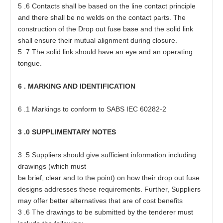
5
.6 C
o
nt
a
c
t
s shall be
ba
s
e
d on
t
he line
c
on
t
a
ct
p
rinc
i
ple
a
nd
t
h
e
re shall be no welds
o
n
t
he
c
on
t
a
ct
p
a
r
t
s
.
T
he
c
on
s
t
ruc
t
ion of
t
he Dr
o
p o
u
t fu
s
e
ba
s
e
a
nd
t
he solid link
shall
e
n
s
ure
t
h
e
ir mu
t
u
a
l
a
lig
n
m
e
nt during cl
o
s
ur
e
.
5
.7
T
he solid link should
h
a
ve
a
n
e
ye
a
nd
a
n o
p
e
r
at
ing
t
on
g
u
e
.
6
.
MA
RK
I
NG
A
ND
I
D
E
N
TI
F
I
C
A
T
I
ON
6
.1 M
a
rk
i
ngs
t
o
c
onform
t
o SABS
I
EC
6028
2
-
2
3
.0
S
U
P
PL
IM
E
N
TA
R
Y
N
OTES
3
.5 Sup
p
li
e
rs should give
s
u
f
f
i
ci
e
nt in
f
o
r
m
at
ion including
d
ra
wi
n
gs
(
which mu
s
t
be
b
ri
e
f, cl
e
a
r
a
nd
t
o the
p
oin
t
) on how
t
h
e
ir d
r
op
o
u
t fu
s
e
d
es
igns
a
d
d
r
esse
s
t
h
es
e
r
e
quir
e
m
e
nts. Fur
t
h
e
r, Sup
p
li
e
rs
ma
y
o
f
fe
r be
tt
e
r
a
ltern
a
t
i
ve
s
t
h
a
t
a
re of c
o
s
t
b
e
n
e
f
i
t
s
3
.6
T
he
d
r
a
wings
t
o be s
u
bmi
tt
e
d by
t
he
t
e
nder
e
r mu
s
t