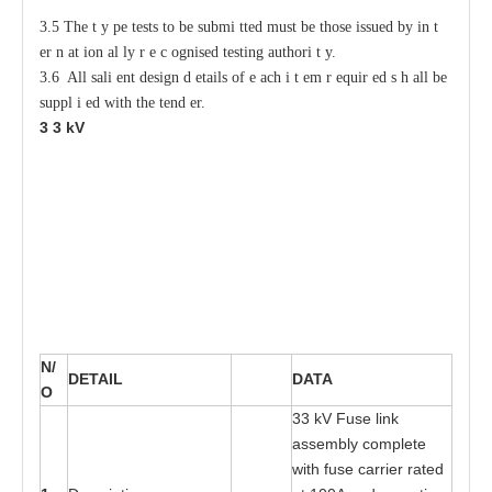
3.5 The
t
y
p
e tests
t
o be submi
t
ted must be those issued
b
y in
t
e
r
n
a
t
i
on
a
l
l
y r
e
c
o
gnised testing authori
t
y
.
3.6 All sali
e
nt design d
e
tails of
e
ac
h i
t
e
m r
e
quir
e
d s
h
a
ll be
s
uppl
i
e
d with
t
he tend
e
r.
3
3
kV
N/
D
E
T
A
I
L
DA
T
A
O
3
3 kV Fu
s
e link
a
sse
m
bly c
o
mplete
wi
t
h f
us
e
ca
rri
e
r r
at
e
d