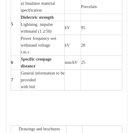
a
)
I
nsulator ma
t
e
ri
a
l
P
or
c
e
lain
sp
e
c
ifi
ca
t
i
on
Di
e
le
c
t
r
ic s
t
r
e
n
gth
5
L
igh
t
ning
i
mpu
l
se
kV
95
withstand
(
1.2/50)
P
ow
e
r
f
r
e
qu
e
n
c
y w
e
t
wi
t
hstand volt
a
ge
kV
28
r.m.s
Sp
ec
i
f
ic
cree
p
age
6
m
m
/kV
25
d
ista
n
c
e
G
e
n
e
r
a
l
i
nfo
r
mation
t
o be
7
pro
v
ided
with b
i
d:
D
ra
wings
a
nd
b
ro
c
hu
r
e
s