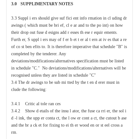
3.0
S
U
P
PLIMENTA
R
Y
N
O
T
ES
3.3
S
uppl
i
e
rs should give suf
f
ici
e
nt
i
nfo
r
mation
i
n
c
l
u
ding dr
a
wings (
w
hich
m
ust be bri
e
f,
c
l
e
a
r
a
nd to
t
he po
i
nt) on how
their drop out fuse d
e
signs
a
dd
r
e
sses
t
h
e
se r
e
quir
e
ments.
F
urth
e
r, S
u
ppl
i
e
rs
ma
y
o
f
f
e
r b
e
t
t
e
r
a
l
t
e
rn
a
t
i
v
e
s that
a
r
e
of
c
o
s
t ben
e
fits to.
It
i
s
t
h
e
r
e
fore i
m
p
e
rat
i
v
e t
h
at sched
u
le "B" is
c
o
m
plet
e
d by
t
h
e tender
e
r.
An
y
d
ev
ia
t
io
n
s/
m
o
d
ifi
c
at
i
o
n
s/a
l
terna
t
i
v
e
s spe
c
ifi
c
at
i
on
m
u
st be l
i
sted
in s
c
h
e
d
u
le "C." No d
ev
ia
t
io
n
s
/
m
o
d
ifi
c
at
i
o
n
s
/a
l
terna
t
iv
e
s
w
i
l
l be
r
ec
og
n
ised u
n
less t
h
e
y are l
i
sted in s
c
h
e
d
u
l
e
"
C"
3.4 The dr
a
wings to be sub
m
i
t
ted
b
y the t
e
n
d
e
rer must
i
n
c
lude the following:
3.4.1 Critic
a
l
t
ole
ra
n
ce
s
3.4.2
S
how d
e
tails of the insu
l
a
tor, the fuse
ca
r
ri
e
r, the sol
i
d
-
l
i
nk, the upp
e
r
c
onta
c
t,
t
he l
o
w
e
r
c
ont
a
c
t,
t
he
c
utout b
a
se
a
nd the br
a
c
k
e
t for fixing to
e
i
t
h
e
r wood
e
n or st
ee
l
c
ross
a
r
m.