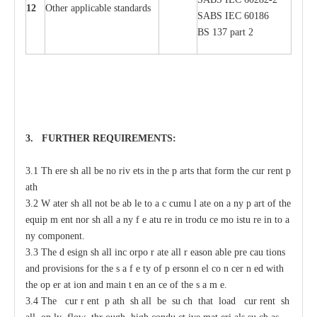
12
Oth
e
r
a
ppl
i
ca
b
l
e stand
a
r
ds
S
ABS
I
EC 60186
BS 137 p
a
rt 2
3. F
U
RTHER
R
EQUIREMENT
S
:
3.1 Th
e
re sh
a
ll be no riv
e
ts
i
n the p
a
rts that
f
orm the
c
ur
re
nt
p
a
th
3.2
W
a
ter sh
a
ll not
b
e
a
b
l
e to
a
c
c
umu
l
a
te on
a
n
y p
a
rt of the
e
quip
m
e
nt
n
or sh
a
ll
a
n
y f
e
a
tu
r
e in
t
rodu
c
e mo
i
stu
r
e in
t
o
a
n
y
c
omponent.
3.3 The d
e
sign sh
a
ll inc
o
rpo
r
a
te
a
ll
r
ea
son
a
ble pre
ca
u
t
ions
a
nd provisions for
t
he s
a
f
e
t
y of p
e
rsonn
e
l co
n
ce
r
n
e
d with
t
he op
e
r
a
t
i
on
a
nd main
t
e
n
a
n
c
e of the s
a
m
e
.
3.4 The
c
ur
r
e
nt p
a
th sh
a
ll be su
c
h that load
c
ur
re
nt sh