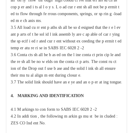
a
ll on
l
y flow thr
o
ugh high
c
ondu
c
t
i
ve mat
e
ri
a
ls su
c
h
a
s
c
op
p
e
r
a
nd i
t
s
a
l
l
o
y
s
.
L
o
a
d
c
ur
r
e
nt sh
a
ll not
b
e p
e
rmit
t
e
d to flow through
fe
r
rous
c
omponents, springs, or sp
r
in
g
-
load
e
d m
e
c
h
a
nis
m
s.
3.5 All load
c
u
r
r
e
nt p
a
ths
s
h
a
ll be so
d
e
signed that the r
e
l
e
v
a
nt
p
a
rts of t
h
e sol
i
d l
i
nk
a
ssemb
l
y
a
re
c
a
p
a
ble of
ca
r
r
y
ing
the sp
ec
if
i
e
d
r
a
ted
c
ur
r
e
nt without
e
x
cee
ding the p
e
rmit
t
e
d
temp
e
r
a
tu
r
e ri
s
e in
S
ABS
I
EC 6028
2
-
2
3.6 Conta
c
ts sh
a
ll be b
a
s
e
d
o
n the l
i
ne
c
onta
c
t prin
c
ip
l
e
a
nd
the
r
e sh
a
ll be no w
e
lds on the
c
onta
c
t p
a
rts. The
c
onst
r
u
c
t
i
on of
t
he
D
rop
o
ut f
u
se b
a
se
a
nd the solid l
i
nk sh
a
ll
e
nsure
their mu
t
u
a
l align
m
e
nt during
c
losur
e
.
3.7 The solid
l
ink should have
a
n
e
y
e
a
nd
a
n o
p
e
r
a
t
i
ng tongue.
4.
M
A
R
KING AND IDE
N
TIFIC
A
TION
4.1 M
a
rkings to con
f
orm to
S
ABS
I
EC 6028
2
-
2
4.2
I
n
a
ddi
t
ion ,
t
he following m
a
rkin
g
s mu
s
t be in
c
luded :
ZES
C
O
I
nd
e
nt No.