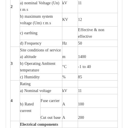
a
) nominal
V
ol
t
a
ge
(
Un)
kV
11
2
r.m.s
b) m
a
xi
m
um
s
y
stem
KV
12
voltage (
U
m) r.m.s
E
f
f
e
c
t
i
ve & non
c
)
e
a
rthing
e
f
f
ec
t
i
ve
d) Fr
e
qu
e
n
c
y
Hz
50
S
i
t
e
c
ondi
t
io
n
s of s
e
rvi
c
e
a
)
a
l
t
i
t
ude
m
1400
3
b)
O
p
e
r
a
t
i
ng Ambient
°C
-
1 to 40
temp
e
r
a
ture
c
)
H
um
i
di
t
y
%
85
R
a
t
i
ng
a
)
N
om
i
n
a
l vo
l
tage
kV
11
4
F
use
ca
r
r
i
e
r
b) R
a
ted
A
100
c
u
r
r
e
nt
Cut out b
a
se
A
200
Ele
c
t
r
ical
c
o
m
p
o
n
e
n
ts