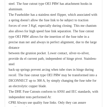
steel. The fuse cutout type OEI PRW has attachment hooks in
aluminum.
The Fuseholder has a stainless steel flipper, which associated with
a spring doesn't allow the fuse link to be subject to traction
forces of over 3 Kgf, especially during closing. This me chanism
also allows for high speed fuse link separation. The fuse cutout
type OEI PRW allows for the insertion of the fuse tube in a
precise man ner and always in perfect alignment, due to the large
distance
between the grunion pocket. Lower contact, silver-to-silver,
provide du el current path, independent of hinge pivot. Stainless-
steel
back-up springs prevent arcing when tube rises in hinge during
recoil. The fuse cutout type OEI PRW may be transformed into a
DICONNECT up to 300 A, by simply changing the fuse tube for
an electrolytic copper blade.
The DHE Fuse Cutouts conform to ANSI and IEC standards, with
independent tests performed At:
CPRI Always use quality fuse links. Only they can assure