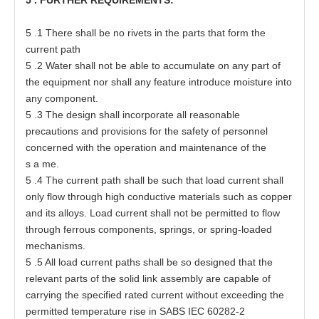
5
.1
T
h
e
re shall be no
r
i
ve
t
s in
t
h
e
pa
r
t
s
t
h
a
t
f
o
r
m
t
he
c
urr
e
nt path
5
.2 W
a
t
e
r
s
h
a
ll not
b
e able
t
o
a
ccumula
t
e on
a
ny p
a
rt
o
f
t
he equipme
n
t nor
s
h
a
ll
a
ny fea
t
ure in
t
r
o
duce moisture in
t
o
a
ny
c
o
m
p
o
n
e
nt.
5
.3
T
he
d
es
ign s
h
a
ll incor
p
o
rat
e
a
ll reason
a
ble
p
r
e
c
a
uti
o
ns
a
nd p
r
ovi
s
ions f
o
r
t
he
s
a
f
e
t
y
o
f
p
ers
onn
e
l
c
oncer
ne
d wi
t
h
t
he
o
per
at
ion
a
nd m
a
inte
n
a
nce
o
f
t
he
s
a
m
e
.
5
.4
T
he
c
urr
e
nt p
a
t
h sh
a
ll be s
u
ch
t
h
a
t l
o
a
d curr
e
nt
s
h
a
ll
o
nly flow
t
hro
u
gh high c
o
nduc
t
i
v
e
mat
e
ri
a
ls
s
uch
a
s
c
o
p
per
a
nd its
a
lloy
s
. Lo
a
d
c
urr
e
nt
s
h
a
ll not be permit
t
e
d
t
o f
l
ow
t
hr
o
ugh f
e
rr
o
us
c
om
p
one
n
t
s
,
s
p
r
ing
s
, or sprin
g
-
l
o
a
ded
m
e
ch
a
ni
s
m
s
.
5
.5 All lo
a
d curr
e
nt
p
at
hs
s
h
a
ll
b
e so de
s
ign
e
d
t
h
a
t
t
he
r
e
l
e
v
a
nt
p
a
r
t
s
o
f
t
he solid li
n
k
a
sse
mbly
a
re
ca
pable
o
f
c
a
rrying
t
he speci
f
i
e
d r
at
e
d curr
e
nt w
i
t
hout
ex
ce
e
d
i
ng
t
he
p
e
rmi
tt
e
d
t
e
mper
a
t
ure
r
i
s
e in
S
ABS
I
EC
60282
-
2