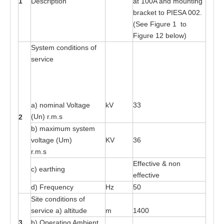
1
D
es
cri
pt
ion
a
t 1
00
A
a
nd moun
t
ing
b
ra
ck
e
t
t
o
P
I
E
SA 0
02
.
(S
e
e
F
igure 1
t
o
Fi
g
ure 12
b
e
lo
w
)
Sy
s
t
e
m c
o
ndi
t
ions
o
f
s
e
rv
i
ce
a
) nominal Vo
l
ta
ge
kV
33
(Un) r
.
m
.s
2
b)
ma
x
imum
s
y
s
t
e
m
vol
ta
ge (Um)
KV
36
r
.
m
.
s
Eff
e
c
t
i
v
e & n
o
n
c) e
a
r
t
hi
n
g
e
f
f
e
c
t
i
v
e
d)
F
r
e
que
n
cy
Hz
50
Site
c
on
d
iti
o
ns
o
f
s
e
rv
i
ce
a
)
a
lti
t
ude
m
14
0
0
3
b) O
p
e
r
at
ing A
m
bie
n
t