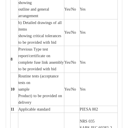
showing
out
l
ine
a
nd g
e
n
e
r
a
l
Y
e
s/No
Y
e
s
a
r
r
a
n
g
e
ment
b)
De
tailed d
r
a
wings of
a
ll
i
t
e
ms
Y
e
s/No
Y
e
s
showing
c
ritic
a
l
t
ole
ra
n
c
e
s
to be provid
e
d with b
i
d
P
r
e
vious
T
y
p
e test
r
e
por
t
/c
e
rtifi
ca
te on
8
c
omp
l
e
te
f
use l
i
nk
a
sse
m
b
l
y
Y
e
s/No
Y
e
s
to be provid
e
d with b
i
d
Rout
i
ne tests (
acce
p
t
a
n
c
e
tests on
10
s
a
mp
l
e
Y
e
s/No
Y
e
s
P
rodu
c
t) to be pro
v
ided
o
n
d
e
l
i
v
e
r
y
11
Applic
a
ble st
a
nd
a
rd
P
I
ESA 002
NRS 035
S
ABS
I
EC 6028
2
-
2