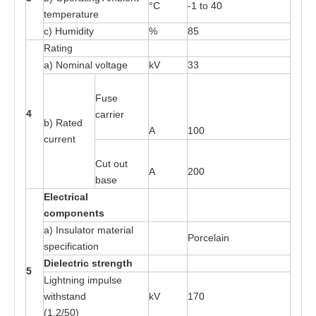
°C
-
1
t
o
4
0
t
e
mper
at
ure
c) H
u
midi
t
y
%
85
R
at
ing
a
) Nomin
a
l v
o
l
ta
ge
kV
33
Fu
s
e
4
ca
rri
e
r
b)
R
a
t
e
d
A
100
curr
e
nt
Cut out
A
200
b
a
s
e
E
l
e
c
t
r
ical
c
o
m
p
o
n
e
n
t
s
a
) Insula
t
or
m
a
t
e
ri
a
l
P
o
rce
l
a
in
s
pecific
at
ion
Di
e
l
e
c
t
r
ic
s
t
r
e
ng
t
h
5
L
i
gh
t
ni
n
g im
p
ul
s
e
w
ith
s
ta
nd
kV
170
(1.2/
50
)