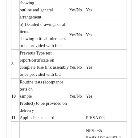
showing
out
l
ine
a
nd g
e
n
e
r
a
l
Y
e
s/No
Y
e
s
a
r
r
a
n
g
e
ment
b)
De
tailed d
r
a
wings of
a
ll
i
t
e
ms
Y
e
s/No
Y
e
s
showing
c
ritic
a
l
t
ole
ra
n
c
e
s
to be provid
e
d with b
i
d
P
r
e
vious
T
y
p
e test
r
e
por
t
/c
e
rtifi
ca
te on
8
c
omp
l
e
te
f
use l
i
nk
a
sse
m
b
l
y
Y
e
s/No
Y
e
s
to be provid
e
d with b
i
d
Rout
i
ne tests (
acce
p
t
a
n
c
e
tests on
10
s
a
mp
l
e
Y
e
s/No
Y
e
s
P
rodu
c
t) to be pro
v
ided
o
n
d
e
l
i
v
e
r
y
11
Applic
a
ble st
a
nd
a
rd
P
I
ESA 002
NRS 035
S
ABS
I
EC 6028
2
-
2