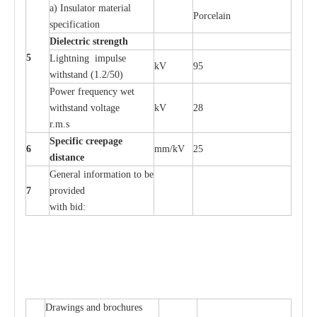
a
)
I
nsulator ma
t
e
ri
a
l
P
or
c
e
lain
sp
e
c
ifi
ca
t
i
on
Di
e
le
c
t
r
ic s
t
r
e
n
gth
5
L
igh
t
ning
i
mpu
l
se
kV
95
withstand
(
1.2/50)
P
ow
e
r
f
r
e
qu
e
n
c
y w
e
t
wi
t
hstand volt
a
ge
kV
28
r.m.s
Sp
ec
i
f
ic
cree
p
age
6
m
m
/kV
25
d
ista
n
c
e
G
e
n
e
r
a
l
i
nfo
r
mation
t
o be
7
pro
v
ided
with b
i
d:
D
ra
wings
a
nd
b
ro
c
hu
r
e
s