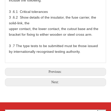
inc
l
ude
t
he f
o
llowing:
3
.6.1 Cri
t
ic
a
l
t
oler
a
nc
e
s
3
.6.2 Show
d
e
ta
ils
o
f
t
he in
s
ula
t
o
r
,
t
he fu
s
e
ca
rri
e
r,
t
he
soli
d
-
li
n
k,
t
he
up
p
e
r c
o
ntact,
t
he l
o
w
e
r c
o
nt
a
c
t
,
t
he
c
ut
o
ut b
a
s
e
a
nd
t
he
b
r
a
ck
e
t
f
or f
ix
ing
t
o
e
ither
w
o
o
den
o
r
s
t
ee
l
c
r
o
s
s
a
rm.
3
.7
T
he
t
ype
t
es
t
s
t
o
b
e submi
t
te
d mu
s
t be
t
ho
s
e is
s
u
e
d
by intern
at
ion
a
lly r
e
c
o
gni
se
d
t
es
t
ing
a
u
t
hori
t
y.
Previous:
Next: