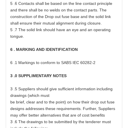
5
.6 C
o
nt
a
c
t
s shall be
ba
s
e
d on
t
he line
c
on
t
a
ct
p
rinc
i
ple
a
nd
t
h
e
re shall be no welds
o
n
t
he
c
on
t
a
ct
p
a
r
t
s
.
T
he
c
on
s
t
ruc
t
ion of
t
he Dr
o
p o
u
t fu
s
e
ba
s
e
a
nd
t
he solid link
shall
e
n
s
ure
t
h
e
ir mu
t
u
a
l
a
lig
n
m
e
nt during cl
o
s
ur
e
.
5
.7
T
he solid link should
h
a
ve
a
n
e
ye
a
nd
a
n o
p
e
r
at
ing
t
on
g
u
e
.
6
.
MA
RK
I
NG
A
ND
I
D
E
N
TI
F
I
C
A
T
I
ON
6
.1 M
a
rk
i
ngs
t
o
c
onform
t
o SABS
I
EC
6028
2
-
2
3
.0
S
U
P
PL
IM
E
N
TA
R
Y
N
OTES
3
.5 Sup
p
li
e
rs should give
s
u
f
f
i
ci
e
nt in
f
o
r
m
at
ion including
d
ra
wi
n
gs
(
which mu
s
t
be
b
ri
e
f, cl
e
a
r
a
nd
t
o the
p
oin
t
) on how
t
h
e
ir d
r
op
o
u
t fu
s
e
d
es
igns
a
d
d
r
esse
s
t
h
es
e
r
e
quir
e
m
e
nts. Fur
t
h
e
r, Sup
p
li
e
rs
ma
y
o
f
fe
r be
tt
e
r
a
ltern
a
t
i
ve
s
t
h
a
t
a
re of c
o
s
t
b
e
n
e
f
i
t
s
3
.6
T
he
d
r
a
wings
t
o be s
u
bmi
tt
e
d by
t
he
t
e
nder
e
r mu
s
t