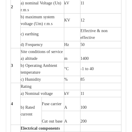
a
) nominal
V
ol
t
a
ge
(
Un)
kV
11
2
r.m.s
b) m
a
xi
m
um
s
y
stem
KV
12
voltage (
U
m) r.m.s
E
f
f
e
c
t
i
ve & non
c
)
e
a
rthing
e
f
f
ec
t
i
ve
d) Fr
e
qu
e
n
c
y
Hz
50
S
i
t
e
c
ondi
t
io
n
s of s
e
rvi
c
e
a
)
a
l
t
i
t
ude
m
1400
3
b)
O
p
e
r
a
t
i
ng Ambient
°C
-
1 to 40
temp
e
r
a
ture
c
)
H
um
i
di
t
y
%
85
R
a
t
i
ng
a
)
N
om
i
n
a
l vo
l
tage
kV
11
4
F
use
ca
r
r
i
e
r
b) R
a
ted
A
100
c
u
r
r
e
nt
Cut out b
a
se
A
200
Ele
c
t
r
ical
c
o
m
p
o
n
e
n
ts