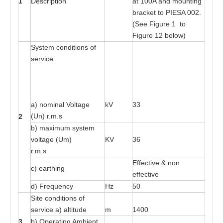
1
D
es
cri
pt
ion
a
t 1
00
A
a
nd moun
t
ing
b
ra
ck
e
t
t
o
P
I
E
SA 0
02
.
(S
e
e
F
igure 1
t
o
Fi
g
ure 12
b
e
lo
w
)
Sy
s
t
e
m c
o
ndi
t
ions
o
f
s
e
rv
i
ce
a
) nominal Vo
l
ta
ge
kV
33
(Un) r
.
m
.s
2
b)
ma
x
imum
s
y
s
t
e
m
vol
ta
ge (Um)
KV
36
r
.
m
.
s
Eff
e
c
t
i
v
e & n
o
n
c) e
a
r
t
hi
n
g
e
f
f
e
c
t
i
v
e
d)
F
r
e
que
n
cy
Hz
50
Site
c
on
d
iti
o
ns
o
f
s
e
rv
i
ce
a
)
a
lti
t
ude
m
14
0
0
3
b) O
p
e
r
at
ing A
m
bie
n
t