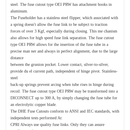
steel. The fuse cutout type OEI PRW has attachment hooks in
aluminum.
The Fuseholder has a stainless steel flipper, which associated with
a spring doesn't allow the fuse link to be subject to traction
forces of over 3 Kgf, especially during closing. This me chanism
also allows for high speed fuse link separation. The fuse cutout
type OEI PRW allows for the insertion of the fuse tube in a
precise man ner and always in perfect alignment, due to the large
distance
between the grunion pocket. Lower contact, silver-to-silver,
provide du el current path, independent of hinge pivot. Stainless-
steel
back-up springs prevent arcing when tube rises in hinge during
recoil. The fuse cutout type OEI PRW may be transformed into a
DICONNECT up to 300 A, by simply changing the fuse tube for
an electrolytic copper blade.
The DHE Fuse Cutouts conform to ANSI and IEC standards, with
independent tests performed At:
CPRI Always use quality fuse links. Only they can assure