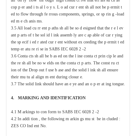
a
ll on
l
y flow thr
o
ugh high
c
ondu
c
t
i
ve mat
e
ri
a
ls su
c
h
a
s
c
op
p
e
r
a
nd i
t
s
a
l
l
o
y
s
.
L
o
a
d
c
ur
r
e
nt sh
a
ll not
b
e p
e
rmit
t
e
d to flow through
fe
r
rous
c
omponents, springs, or sp
r
in
g
-
load
e
d m
e
c
h
a
nis
m
s.
3.5 All load
c
u
r
r
e
nt p
a
ths
s
h
a
ll be so
d
e
signed that the r
e
l
e
v
a
nt
p
a
rts of t
h
e sol
i
d l
i
nk
a
ssemb
l
y
a
re
c
a
p
a
ble of
ca
r
r
y
ing
the sp
ec
if
i
e
d
r
a
ted
c
ur
r
e
nt without
e
x
cee
ding the p
e
rmit
t
e
d
temp
e
r
a
tu
r
e ri
s
e in
S
ABS
I
EC 6028
2
-
2
3.6 Conta
c
ts sh
a
ll be b
a
s
e
d
o
n the l
i
ne
c
onta
c
t prin
c
ip
l
e
a
nd
the
r
e sh
a
ll be no w
e
lds on the
c
onta
c
t p
a
rts. The
c
onst
r
u
c
t
i
on of
t
he
D
rop
o
ut f
u
se b
a
se
a
nd the solid l
i
nk sh
a
ll
e
nsure
their mu
t
u
a
l align
m
e
nt during
c
losur
e
.
3.7 The solid
l
ink should have
a
n
e
y
e
a
nd
a
n o
p
e
r
a
t
i
ng tongue.
4.
M
A
R
KING AND IDE
N
TIFIC
A
TION
4.1 M
a
rkings to con
f
orm to
S
ABS
I
EC 6028
2
-
2
4.2
I
n
a
ddi
t
ion ,
t
he following m
a
rkin
g
s mu
s
t be in
c
luded :
ZES
C
O
I
nd
e
nt No.