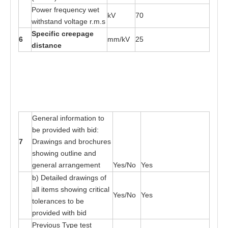
P
o
wer fr
e
que
n
cy
w
e
t
kV
70
w
ith
s
ta
nd vol
ta
ge r
.
m
.s
S
p
e
cif
i
c c
r
ee
page
6
mm/kV
25
d
i
s
t
an
c
e
G
e
n
e
r
a
l in
f
o
r
m
at
ion
t
o
b
e
p
r
o
v
i
ded wi
t
h
b
id:
7
Dr
a
wings
a
nd b
r
o
c
h
u
r
e
s
showing ou
t
li
n
e
a
nd
gen
e
r
a
l
a
r
r
a
nge
me
nt
Yes
/No
Yes
b) De
ta
il
e
d d
r
a
wings
o
f
a
ll i
t
e
ms
s
ho
w
i
n
g cri
t
ic
a
l
Yes
/No
Yes
t
oler
a
n
ces
t
o be
p
r
ovi
d
e
d wi
t
h bid
Pre
v
ious
T
ype
t
es
t