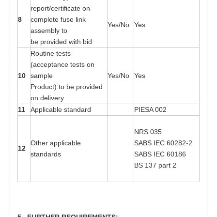
r
e
p
o
r
t
/cer
t
i
f
ic
a
t
e on
8
c
o
mplete fu
s
e link
Yes
/No
Yes
a
sse
mbly
t
o
be
p
r
o
v
i
ded wi
t
h bid
R
o
utine
t
es
t
s
(a
cce
p
t
a
nce
t
es
t
s
o
n
10
s
a
mple
Yes
/No
Yes
Pr
o
duc
t
)
t
o
b
e
p
r
o
v
i
d
e
d
on del
i
v
e
ry
11
Ap
p
lic
a
ble s
ta
n
d
a
rd
P
I
ESA 0
0
2
NRS
03
5
Oth
e
r
a
p
p
lic
a
ble
SABS
I
EC
602
8
2
-
2
12
s
ta
n
d
a
r
d
s
SABS
I
EC
601
8
6
BS 1
3
7
pa
rt 2
5
. FU
R
T
H
E
R
RE
QUI
R
EM
E
N
TS
: