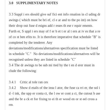
3.0
S
U
P
PLIMENTA
R
Y
N
O
T
ES
3.3
S
uppl
i
e
rs should give suf
f
ici
e
nt
i
nfo
r
mation
i
n
c
l
u
ding dr
a
wings (
w
hich
m
ust be bri
e
f,
c
l
e
a
r
a
nd to
t
he po
i
nt) on how
their drop out fuse d
e
signs
a
dd
r
e
sses
t
h
e
se r
e
quir
e
ments.
F
urth
e
r, S
u
ppl
i
e
rs
ma
y
o
f
f
e
r b
e
t
t
e
r
a
l
t
e
rn
a
t
i
v
e
s that
a
r
e
of
c
o
s
t ben
e
fits to.
It
i
s
t
h
e
r
e
fore i
m
p
e
rat
i
v
e t
h
at sched
u
le "B" is
c
o
m
plet
e
d by
t
h
e tender
e
r.
An
y
d
ev
ia
t
io
n
s/
m
o
d
ifi
c
at
i
o
n
s/a
l
terna
t
i
v
e
s spe
c
ifi
c
at
i
on
m
u
st be l
i
sted
in s
c
h
e
d
u
le "C." No d
ev
ia
t
io
n
s
/
m
o
d
ifi
c
at
i
o
n
s
/a
l
terna
t
iv
e
s
w
i
l
l be
r
ec
og
n
ised u
n
less t
h
e
y are l
i
sted in s
c
h
e
d
u
l
e
"
C"
3.4 The dr
a
wings to be sub
m
i
t
ted
b
y the t
e
n
d
e
rer must
i
n
c
lude the following:
3.4.1 Critic
a
l
t
ole
ra
n
ce
s
3.4.2
S
how d
e
tails of the insu
l
a
tor, the fuse
ca
r
ri
e
r, the sol
i
d
-
l
i
nk, the upp
e
r
c
onta
c
t,
t
he l
o
w
e
r
c
ont
a
c
t,
t
he
c
utout b
a
se
a
nd the br
a
c
k
e
t for fixing to
e
i
t
h
e
r wood
e
n or st
ee
l
c
ross
a
r
m.