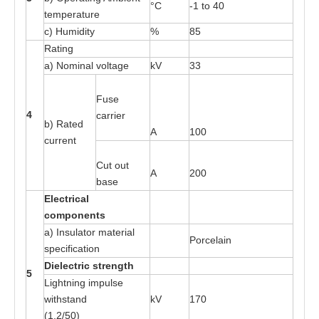
°C
-
1
t
o
4
0
t
e
mper
at
ure
c) H
u
midi
t
y
%
85
R
at
ing
a
) Nomin
a
l v
o
l
ta
ge
kV
33
Fu
s
e
4
ca
rri
e
r
b)
R
a
t
e
d
A
100
curr
e
nt
Cut out
A
200
b
a
s
e
E
l
e
c
t
r
ical
c
o
m
p
o
n
e
n
t
s
a
) Insula
t
or
m
a
t
e
ri
a
l
P
o
rce
l
a
in
s
pecific
at
ion
Di
e
l
e
c
t
r
ic
s
t
r
e
ng
t
h
5
L
i
gh
t
ni
n
g im
p
ul
s
e
w
ith
s
ta
nd
kV
170
(1.2/
50
)