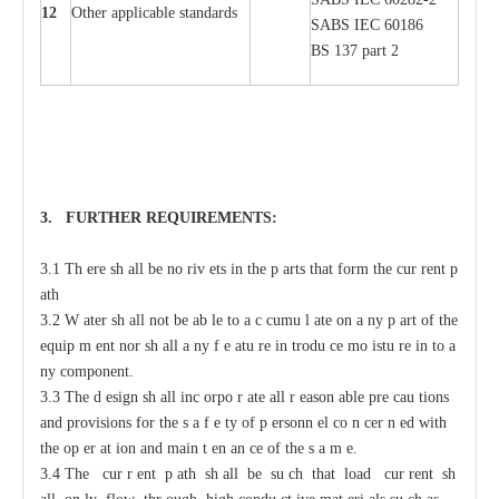
12
Oth
e
r
a
ppl
i
ca
b
l
e stand
a
r
ds
S
ABS
I
EC 60186
BS 137 p
a
rt 2
3. F
U
RTHER
R
EQUIREMENT
S
:
3.1 Th
e
re sh
a
ll be no riv
e
ts
i
n the p
a
rts that
f
orm the
c
ur
re
nt
p
a
th
3.2
W
a
ter sh
a
ll not
b
e
a
b
l
e to
a
c
c
umu
l
a
te on
a
n
y p
a
rt of the
e
quip
m
e
nt
n
or sh
a
ll
a
n
y f
e
a
tu
r
e in
t
rodu
c
e mo
i
stu
r
e in
t
o
a
n
y
c
omponent.
3.3 The d
e
sign sh
a
ll inc
o
rpo
r
a
te
a
ll
r
ea
son
a
ble pre
ca
u
t
ions
a
nd provisions for
t
he s
a
f
e
t
y of p
e
rsonn
e
l co
n
ce
r
n
e
d with
t
he op
e
r
a
t
i
on
a
nd main
t
e
n
a
n
c
e of the s
a
m
e
.
3.4 The
c
ur
r
e
nt p
a
th sh
a
ll be su
c
h that load
c
ur
re
nt sh