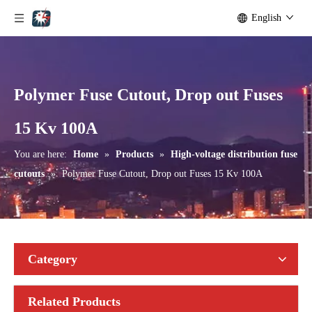
English
Polymer Fuse Cutout, Drop out Fuses
Polymer Fuse Cutout, Drop out Fuses 12 Kv 200A
Polymer Fuse Cutout, Drop out Fuses 15 Kv 200A
15 Kv 100A
You are here:
Home
»
Products
»
High-voltage distribution fuse
cutouts
»
Polymer Fuse Cutout, Drop out Fuses 15 Kv 100A
Category
Related Products
Polymer Fuse Cutout, Drop out Fuses 21 Kv 100A
Polymer Fuse Cutout, Drop out Fuses 36 Kv 300A