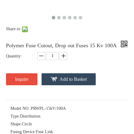
Share to:
Polymer Fuse Cutout, Drop out Fuses 15 Kv 100A
Quantity:
Inquire
Add to Basket
Polymer Fuse Cutout, Drop out Fuses 36 Kv 200A
Polymer Fuse Cutout, Drop out Fuses 27 Kv 100A
Model NO.:
PRWPL-15kV/100A
Type:
Distribution
Shape:
Circle
Fusing Device:
Fuse Link