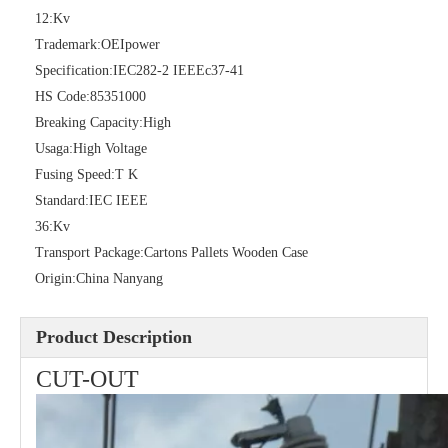
12:
Kv
Trademark:
OEIpower
Specification:
IEC282-2 IEEEc37-41
HS Code:
85351000
Polymer Fuse Cutout, Drop out Fuses 24kv 200A
Polymer Fuse Cutout, Drop out Fuses 27 Kv 200A
Breaking Capacity:
High
Usaga:
High Voltage
Fusing Speed:
T K
Standard:
IEC IEEE
36:
Kv
Transport Package:
Cartons Pallets Wooden Case
Origin:
China Nanyang
Product Description
CUT-OUT
Polymer Fuse Cutout, Drop out Fuses 12 Kv 200A
Polymer Fuse Cutout, Drop out Fuses 21 Kv 100A