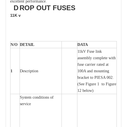
excellent performance.
D
ROP OUT
FUSES
11K
v
N/O
DE
T
AIL
D
A
TA
11kV Fuse l
i
nk
a
ssemb
l
y
c
omp
l
e
te
w
i
t
h
fuse
c
a
r
r
ier r
a
ted
a
t
1
D
e
s
c
ription
100A
a
nd moun
t
ing
br
a
c
k
e
t
t
o
P
I
ESA 002.
(
S
e
e
F
igure 1 to
F
igure
12 b
e
low)
S
y
stem
c
ondi
t
ions of
s
e
r
vice