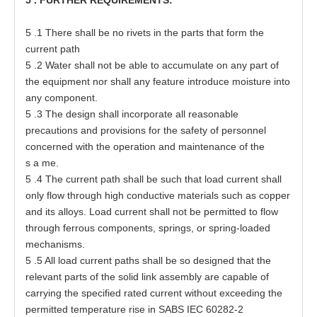
5
.1
T
h
e
re shall be no
r
i
ve
t
s in
t
h
e
pa
r
t
s
t
h
a
t
f
o
r
m
t
he
c
urr
e
nt path
5
.2 W
a
t
e
r
s
h
a
ll not
b
e able
t
o
a
ccumula
t
e on
a
ny p
a
rt
o
f
t
he equipme
n
t nor
s
h
a
ll
a
ny fea
t
ure in
t
r
o
duce moisture in
t
o
a
ny
c
o
m
p
o
n
e
nt.
5
.3
T
he
d
es
ign s
h
a
ll incor
p
o
rat
e
a
ll reason
a
ble
p
r
e
c
a
uti
o
ns
a
nd p
r
ovi
s
ions f
o
r
t
he
s
a
f
e
t
y
o
f
p
ers
onn
e
l
c
oncer
ne
d wi
t
h
t
he
o
per
at
ion
a
nd m
a
inte
n
a
nce
o
f
t
he
s
a
m
e
.
5
.4
T
he
c
urr
e
nt p
a
t
h sh
a
ll be s
u
ch
t
h
a
t l
o
a
d curr
e
nt
s
h
a
ll
o
nly flow
t
hro
u
gh high c
o
nduc
t
i
v
e
mat
e
ri
a
ls
s
uch
a
s
c
o
p
per
a
nd its
a
lloy
s
. Lo
a
d
c
urr
e
nt
s
h
a
ll not be permit
t
e
d
t
o f
l
ow
t
hr
o
ugh f
e
rr
o
us
c
om
p
one
n
t
s
,
s
p
r
ing
s
, or sprin
g
-
l
o
a
ded
m
e
ch
a
ni
s
m
s
.
5
.5 All lo
a
d curr
e
nt
p
at
hs
s
h
a
ll
b
e so de
s
ign
e
d
t
h
a
t
t
he
r
e
l
e
v
a
nt
p
a
r
t
s
o
f
t
he solid li
n
k
a
sse
mbly
a
re
ca
pable
o
f
c
a
rrying
t
he speci
f
i
e
d r
at
e
d curr
e
nt w
i
t
hout
ex
ce
e
d
i
ng
t
he
p
e
rmi
tt
e
d
t
e
mper
a
t
ure
r
i
s
e in
S
ABS
I
EC
60282
-
2