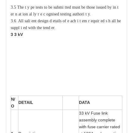
3.5 The
t
y
p
e tests
t
o be submi
t
ted must be those issued
b
y in
t
e
r
n
a
t
i
on
a
l
l
y r
e
c
o
gnised testing authori
t
y
.
3.6 All sali
e
nt design d
e
tails of
e
ac
h i
t
e
m r
e
quir
e
d s
h
a
ll be
s
uppl
i
e
d with
t
he tend
e
r.
3
3
kV
N/
D
E
T
A
I
L
DA
T
A
O
3
3 kV Fu
s
e link
a
sse
m
bly c
o
mplete
wi
t
h f
us
e
ca
rri
e
r r
at
e
d