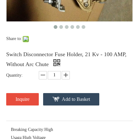
Polymer Fuse Cutout, Drop out Fuses 36 Kv 100A
Polymer Fuse Cutout, Drop out Fuses 18 Kv 100A
Share to:
Switch Disconnector Fuse Holder, 21 Kv - 100 AMP,
Without Arc Chute
Quantity:
Polymer Fuse Cutout, Drop out Fuses 18 Kv 200A
Polymer Fuse Cutout, Drop out Fuses 36 Kv 200A
Inquire
Add to Basket
Breaking Capacity:
High
Usaga:
High Voltage