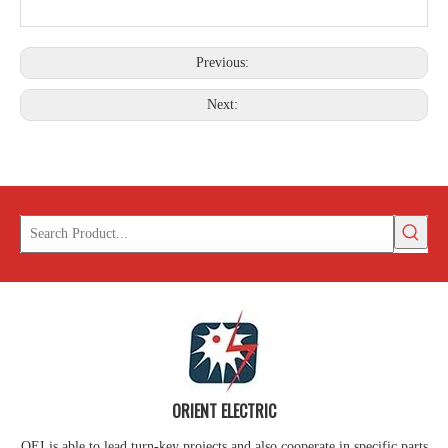
Previous:
Next:
ORIENT ELECTRIC
OEI is able to lead turn-key projects and also cooperate in specific parts