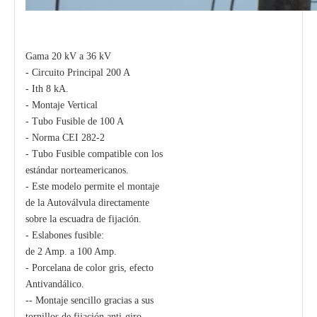
Gama 20 kV a 36 kV
- Circuito Principal 200 A
- Ith 8 kA.
Polymer Fuse Cutout, Drop out Fuses 21 Kv 200A
Polymer Fuse Cutout, Drop out Fuses 15 Kv 100A
- Montaje Vertical
- Tubo Fusible de 100 A
- Norma CEI 282-2
- Tubo Fusible compatible con los
estándar norteamericanos.
- Este modelo permite el montaje
de la Autoválvula directamente
sobre la escuadra de fijación.
- Eslabones fusible:
de 2 Amp. a 100 Amp.
- Porcelana de color gris, efecto
Antivandálico.
-- Montaje sencillo gracias a sus
tornillos de fijación anti-giro.