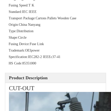
Fusing Speed:
T K
Standard:
IEC IEEE
Transport Package:
Cartons Pallets Wooden Case
Origin:
China Nanyang
Type:
Distribution
Polymer Fuse Cutout, Drop out Fuses 27 Kv 100A
Polymer Fuse Cutout, Drop out Fuses 24kv 200A
Shape:
Circle
Fusing Device:
Fuse Link
Trademark:
OEIpower
Specification:
IEC282-2 IEEEc37-41
HS Code:
85351000
Product Description
CUT-OUT
Polymer Fuse Cutout, Drop out Fuses 27 Kv 200A
Polymer Fuse Cutout, Drop out Fuses 27kv 300A