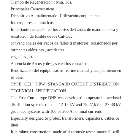
Tiempo de Regeneración : Min. 30s.
Principales Características :
Dispositivo Autoalimentado. Utilización conjunta con
Interruptores automáticos.
Importante reducción en los costes derivados de mano de obra y
sustitución de fusible de los Cut-Out
convencionales derivados de fallos transitorios, ocasionados por
tormentas eléctricas , accidentes
vegetales , etc...
Ausencia de Arcos y desgaste en los contactos.
Reutilización del equipo tras su rearme manual y acoplamiento en
su base.
TYPE "OEI" "PRW" STANDARD CUTOUT DISTRIBUTION
TECHNICAL SPECIFICATION
The Fuse Cutout type DHE was developed to operate in overhead
distribution systems rated at 12-15 kV and 15-27,kV or 27-38 kV
grounded systems with 100 or 200 A nominal currents.
Especially designed to protect transformers, capacitors, cables or
lines.
It is robust construction, made of rigorously tested material, will