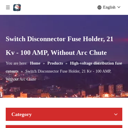
English
Switch Disconnector Fuse Holder, 21
Outdoor Single Pole Fused Recloser by-Pass Switches 24kv
Outdoor Single Pole Fused Recloser by-Pass Switches 33kv
Kv - 100 AMP, Without Arc Chute
You are here:
Home
»
Products
»
High-voltage distribution fuse
cutouts
»
Switch Disconnector Fuse Holder, 21 Kv - 100 AMP,
Without Arc Chute
Category