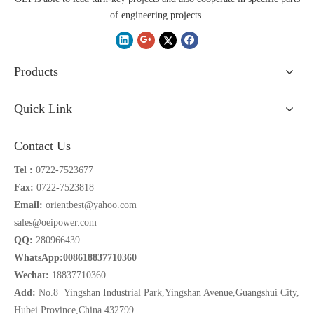
of engineering projects.
Products
Quick Link
Contact Us
Tel :
0722-7523677
Fax:
0722-7523818
Email:
orientbest@yahoo.com
sales@oeipower.com
QQ:
280966439
WhatsApp:008618837710360
Wechat:
18837710360
Add:
No.8 Yingshan Industrial Park,Yingshan Avenue,Guangshui City,
Hubei Province,China 432799