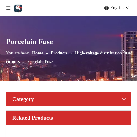
English
Outdoor Single Pole Fused Recloser by-Pass Switches 24kv
Outdoor Single Pole Fused Recloser by-Pass Switches 33kv
Porcelain Fuse
You are here:
Home
»
Products
»
High-voltage distribution fuse
cutouts
»
Porcelain Fuse
Category
Related Products
Polymer Fuse Cutout, Drop out Fuses 15 Kv 100A
Polymer Fuse Cutout, Drop out Fuses 15 Kv 200A