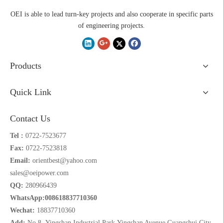
OEI is able to lead turn-key projects and also cooperate in specific parts
of engineering projects.
Products
Quick Link
Contact Us
Tel :
0722-7523677
Fax:
0722-7523818
Email:
orientbest@yahoo.com
sales@oeipower.com
QQ:
280966439
WhatsApp:008618837710360
Wechat:
18837710360
Add:
No.8 Yingshan Industrial Park,Yingshan Avenue,Guangshui City,