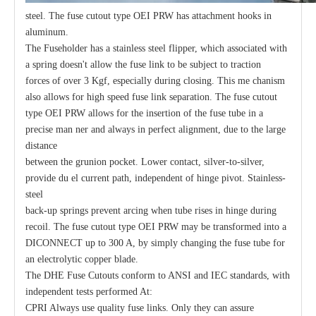
steel. The fuse cutout type OEI PRW has attachment hooks in
aluminum.
The Fuseholder has a stainless steel flipper, which associated with
a spring doesn't allow the fuse link to be subject to traction
forces of over 3 Kgf, especially during closing. This me chanism
also allows for high speed fuse link separation. The fuse cutout
type OEI PRW allows for the insertion of the fuse tube in a
precise man ner and always in perfect alignment, due to the large
distance
between the grunion pocket. Lower contact, silver-to-silver,
provide du el current path, independent of hinge pivot. Stainless-
steel
back-up springs prevent arcing when tube rises in hinge during
recoil. The fuse cutout type OEI PRW may be transformed into a
DICONNECT up to 300 A, by simply changing the fuse tube for
an electrolytic copper blade.
The DHE Fuse Cutouts conform to ANSI and IEC standards, with
independent tests performed At:
CPRI Always use quality fuse links. Only they can assure