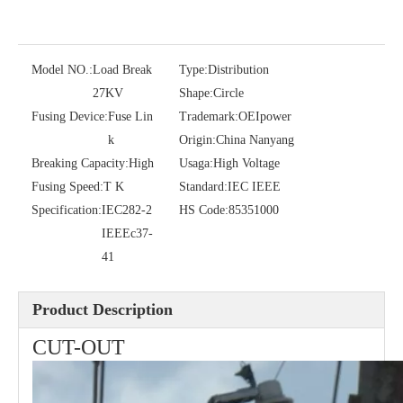
Model NO.:
Load Break
Type:
Distribution
27KV
Shape:
Circle
Fusing Device:
Fuse Lin
Trademark:
OEIpower
k
Origin:
China Nanyang
Breaking Capacity:
High
Usaga:
High Voltage
Fusing Speed:
T K
Standard:
IEC IEEE
Polymer Fuse Cutout, Drop out Fuses 36 Kv 200A
Polymer Fuse Cutout, Drop out Fuses 18 Kv 200A
Specification:
IEC282-2
HS Code:
85351000
IEEEc37-
41
Product Description
CUT-OUT