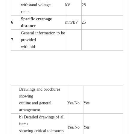
wi
t
hstand volt
a
ge
kV
28
r.m.s
Sp
ec
i
f
ic
cree
p
age
6
m
m
/kV
25
d
ista
n
c
e
G
e
n
e
r
a
l
i
nfo
r
mation
t
o be
7
pro
v
ided
with b
i
d:
D
ra
wings
a
nd
b
ro
c
hu
r
e
s
showing
out
l
ine
a
nd g
e
n
e
r
a
l
Y
e
s/No
Y
e
s
a
r
r
a
n
g
e
ment
b)
De
tailed d
r
a
wings of
a
ll
i
t
e
ms
Y
e
s/No
Y
e
s
showing
c
ritic
a
l
t
ole
ra
n
c
e
s