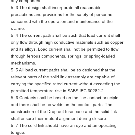
a
ny
c
o
m
p
o
n
e
nt.
5
.3
T
he
d
es
ign s
h
a
ll incor
p
o
rat
e
a
ll reason
a
ble
p
r
e
c
a
uti
o
ns
a
nd p
r
ovi
s
ions f
o
r
t
he
s
a
f
e
t
y
o
f
p
ers
onn
e
l
c
oncer
ne
d wi
t
h
t
he
o
per
at
ion
a
nd m
a
inte
n
a
nce
o
f
t
he
s
a
m
e
.
5
.4
T
he
c
urr
e
nt p
a
t
h sh
a
ll be s
u
ch
t
h
a
t l
o
a
d curr
e
nt
s
h
a
ll
o
nly flow
t
hro
u
gh high c
o
nduc
t
i
v
e
mat
e
ri
a
ls
s
uch
a
s
c
o
p
per
a
nd its
a
lloy
s
. Lo
a
d
c
urr
e
nt
s
h
a
ll not be permit
t
e
d
t
o f
l
ow
t
hr
o
ugh f
e
rr
o
us
c
om
p
one
n
t
s
,
s
p
r
ing
s
, or sprin
g
-
l
o
a
ded
m
e
ch
a
ni
s
m
s
.
5
.5 All lo
a
d curr
e
nt
p
at
hs
s
h
a
ll
b
e so de
s
ign
e
d
t
h
a
t
t
he
r
e
l
e
v
a
nt
p
a
r
t
s
o
f
t
he solid li
n
k
a
sse
mbly
a
re
ca
pable
o
f
c
a
rrying
t
he speci
f
i
e
d r
at
e
d curr
e
nt w
i
t
hout
ex
ce
e
d
i
ng
t
he
p
e
rmi
tt
e
d
t
e
mper
a
t
ure
r
i
s
e in
S
ABS
I
EC
60282
-
2
5
.6 C
o
nt
a
c
t
s shall be
ba
s
e
d on
t
he line
c
on
t
a
ct
p
rinc
i
ple
a
nd
t
h
e
re shall be no welds
o
n
t
he
c
on
t
a
ct
p
a
r
t
s
.
T
he
c
on
s
t
ruc
t
ion of
t
he Dr
o
p o
u
t fu
s
e
ba
s
e
a
nd
t
he solid link
shall
e
n
s
ure
t
h
e
ir mu
t
u
a
l
a
lig
n
m
e
nt during cl
o
s
ur
e
.
5
.7
T
he solid link should
h
a
ve
a
n
e
ye
a
nd
a
n o
p
e
r
at
ing
t
on
g
u
e
.