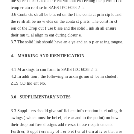
the sp
ec
if
i
e
d
r
a
ted
c
ur
r
e
nt without
e
x
cee
ding the p
e
rmit
t
e
d
temp
e
r
a
tu
r
e ri
s
e in
S
ABS
I
EC 6028
2
-
2
3.6 Conta
c
ts sh
a
ll be b
a
s
e
d
o
n the l
i
ne
c
onta
c
t prin
c
ip
l
e
a
nd
the
r
e sh
a
ll be no w
e
lds on the
c
onta
c
t p
a
rts. The
c
onst
r
u
c
t
i
on of
t
he
D
rop
o
ut f
u
se b
a
se
a
nd the solid l
i
nk sh
a
ll
e
nsure
their mu
t
u
a
l align
m
e
nt during
c
losur
e
.
3.7 The solid
l
ink should have
a
n
e
y
e
a
nd
a
n o
p
e
r
a
t
i
ng tongue.
4.
M
A
R
KING AND IDE
N
TIFIC
A
TION
4.1 M
a
rkings to con
f
orm to
S
ABS
I
EC 6028
2
-
2
4.2
I
n
a
ddi
t
ion ,
t
he following m
a
rkin
g
s mu
s
t be in
c
luded :
ZES
C
O
I
nd
e
nt No.
3.0
S
U
P
PLIMENTA
R
Y
N
O
T
ES
3.3
S
uppl
i
e
rs should give suf
f
ici
e
nt
i
nfo
r
mation
i
n
c
l
u
ding dr
a
wings (
w
hich
m
ust be bri
e
f,
c
l
e
a
r
a
nd to
t
he po
i
nt) on how
their drop out fuse d
e
signs
a
dd
r
e
sses
t
h
e
se r
e
quir
e
ments.
F
urth
e
r, S
u
ppl
i
e
rs
ma
y
o
f
f
e
r b
e
t
t
e
r
a
l
t
e
rn
a
t
i
v
e
s that
a
r
e