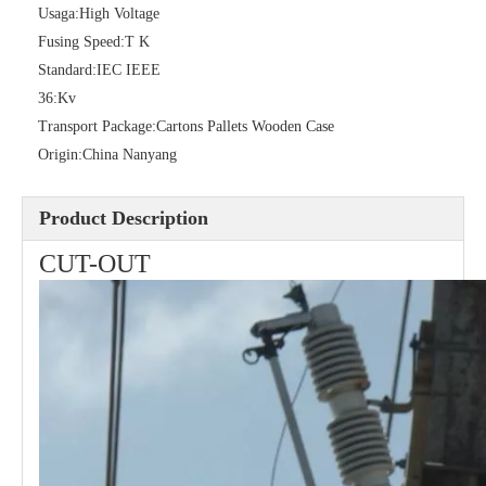
Usaga:
High Voltage
Fusing Speed:
T K
Standard:
IEC IEEE
36:
Kv
Transport Package:
Cartons Pallets Wooden Case
Polymer Fuse Cutout, Drop out Fuses 27 Kv 200A
Polymer Fuse Cutout, Drop out Fuses 24 Kv 300A
Origin:
China Nanyang
Product Description
CUT-OUT
Polymer Fuse Cutout, Drop out Fuses 27kv 300A
Polymer Fuse Cutout, Drop out Fuses 12 Kv 300A