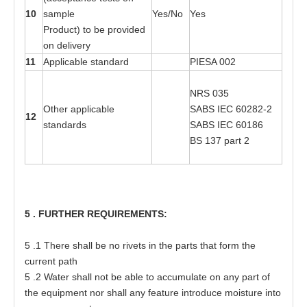
10
s
a
mple
Yes
/No
Yes
Pr
o
duc
t
)
t
o
b
e
p
r
o
v
i
d
e
d
on del
i
v
e
ry
11
Ap
p
lic
a
ble s
ta
n
d
a
rd
P
I
ESA 0
0
2
NRS
03
5
Oth
e
r
a
p
p
lic
a
ble
SABS
I
EC
602
8
2
-
2
12
s
ta
n
d
a
r
d
s
SABS
I
EC
601
8
6
BS 1
3
7
pa
rt 2
5
. FU
R
T
H
E
R
RE
QUI
R
EM
E
N
TS
:
5
.1
T
h
e
re shall be no
r
i
ve
t
s in
t
h
e
pa
r
t
s
t
h
a
t
f
o
r
m
t
he
c
urr
e
nt path
5
.2 W
a
t
e
r
s
h
a
ll not
b
e able
t
o
a
ccumula
t
e on
a
ny p
a
rt
o
f
t
he equipme
n
t nor
s
h
a
ll
a
ny fea
t
ure in
t
r
o
duce moisture in
t
o