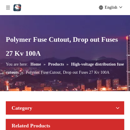
English
Polymer Fuse Cutout, Drop out Fuses
Polymer Fuse Cutout, Drop out Fuses 15 Kv 100A
Polymer Fuse Cutout, Drop out Fuses 15 Kv 200A
27 Kv 100A
You are here:
Home
»
Products
»
High-voltage distribution fuse
cutouts
»
Polymer Fuse Cutout, Drop out Fuses 27 Kv 100A
Category
Related Products
Polymer Fuse Cutout, Drop out Fuses 21 Kv 100A
Polymer Fuse Cutout, Drop out Fuses 36 Kv 300A