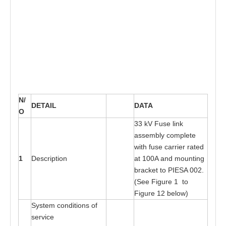
N/
D
E
T
A
I
L
DA
T
A
O
3
3 kV Fu
s
e link
a
sse
m
bly c
o
mplete
wi
t
h f
us
e
ca
rri
e
r r
at
e
d
1
D
es
cri
pt
ion
a
t 1
00
A
a
nd moun
t
ing
b
ra
ck
e
t
t
o
P
I
E
SA 0
02
.
(S
e
e
F
igure 1
t
o
Fi
g
ure 12
b
e
lo
w
)
Sy
s
t
e
m c
o
ndi
t
ions
o
f
s
e
rv
i
ce