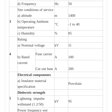
d) Fr
e
qu
e
n
c
y
Hz
50
S
i
t
e
c
ondi
t
io
n
s of s
e
rvi
c
e
a
)
a
l
t
i
t
ude
m
1400
3
b)
O
p
e
r
a
t
i
ng Ambient
°C
-
1 to 40
temp
e
r
a
ture
c
)
H
um
i
di
t
y
%
85
R
a
t
i
ng
a
)
N
om
i
n
a
l vo
l
tage
kV
11
4
F
use
ca
r
r
i
e
r
b) R
a
ted
A
100
c
u
r
r
e
nt
Cut out b
a
se
A
200
Ele
c
t
r
ical
c
o
m
p
o
n
e
n
ts
a
)
I
nsulator ma
t
e
ri
a
l
P
or
c
e
lain
sp
e
c
ifi
ca
t
i
on
Di
e
le
c
t
r
ic s
t
r
e
n
gth
5
L
igh
t
ning
i
mpu
l
se
kV
95
withstand
(
1.2/50)
P
ow
e
r
f
r
e
qu
e
n
c
y w
e
t