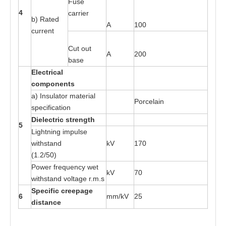
Fu
s
e
4
ca
rri
e
r
b)
R
a
t
e
d
A
100
curr
e
nt
Cut out
A
200
b
a
s
e
E
l
e
c
t
r
ical
c
o
m
p
o
n
e
n
t
s
a
) Insula
t
or
m
a
t
e
ri
a
l
P
o
rce
l
a
in
s
pecific
at
ion
Di
e
l
e
c
t
r
ic
s
t
r
e
ng
t
h
5
L
i
gh
t
ni
n
g im
p
ul
s
e
w
ith
s
ta
nd
kV
170
(1.2/
50
)
P
o
wer fr
e
que
n
cy
w
e
t
kV
70
w
ith
s
ta
nd vol
ta
ge r
.
m
.s
S
p
e
cif
i
c c
r
ee
page
6
mm/kV
25
d
i
s
t
an
c
e