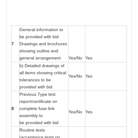
G
e
n
e
r
a
l in
f
o
r
m
at
ion
t
o
b
e
p
r
o
v
i
ded wi
t
h
b
id:
7
Dr
a
wings
a
nd b
r
o
c
h
u
r
e
s
showing ou
t
li
n
e
a
nd
gen
e
r
a
l
a
r
r
a
nge
me
nt
Yes
/No
Yes
b) De
ta
il
e
d d
r
a
wings
o
f
a
ll i
t
e
ms
s
ho
w
i
n
g cri
t
ic
a
l
Yes
/No
Yes
t
oler
a
n
ces
t
o be
p
r
ovi
d
e
d wi
t
h bid
Pre
v
ious
T
ype
t
es
t
r
e
p
o
r
t
/cer
t
i
f
ic
a
t
e on
8
c
o
mplete fu
s
e link
Yes
/No
Yes
a
sse
mbly
t
o
be
p
r
o
v
i
ded wi
t
h bid
R
o
utine
t
es
t
s
(a
cce
p
t
a
nce
t
es
t
s
o
n