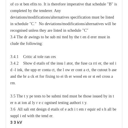
of
c
o
s
t ben
e
fits to.
It
i
s
t
h
e
r
e
fore i
m
p
e
rat
i
v
e t
h
at sched
u
le "B" is
c
o
m
plet
e
d by
t
h
e tender
e
r.
An
y
d
ev
ia
t
io
n
s/
m
o
d
ifi
c
at
i
o
n
s/a
l
terna
t
i
v
e
s spe
c
ifi
c
at
i
on
m
u
st be l
i
sted
in s
c
h
e
d
u
le "C." No d
ev
ia
t
io
n
s
/
m
o
d
ifi
c
at
i
o
n
s
/a
l
terna
t
iv
e
s
w
i
l
l be
r
ec
og
n
ised u
n
less t
h
e
y are l
i
sted in s
c
h
e
d
u
l
e
"
C"
3.4 The dr
a
wings to be sub
m
i
t
ted
b
y the t
e
n
d
e
rer must
i
n
c
lude the following:
3.4.1 Critic
a
l
t
ole
ra
n
ce
s
3.4.2
S
how d
e
tails of the insu
l
a
tor, the fuse
ca
r
ri
e
r, the sol
i
d
-
l
i
nk, the upp
e
r
c
onta
c
t,
t
he l
o
w
e
r
c
ont
a
c
t,
t
he
c
utout b
a
se
a
nd the br
a
c
k
e
t for fixing to
e
i
t
h
e
r wood
e
n or st
ee
l
c
ross
a
r
m.
3.5 The
t
y
p
e tests
t
o be submi
t
ted must be those issued
b
y in
t
e
r
n
a
t
i
on
a
l
l
y r
e
c
o
gnised testing authori
t
y
.
3.6 All sali
e
nt design d
e
tails of
e
ac
h i
t
e
m r
e
quir
e
d s
h
a
ll be
s
uppl
i
e
d with
t
he tend
e
r.
3
3
kV