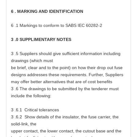
6
.
MA
RK
I
NG
A
ND
I
D
E
N
TI
F
I
C
A
T
I
ON
6
.1 M
a
rk
i
ngs
t
o
c
onform
t
o SABS
I
EC
6028
2
-
2
3
.0
S
U
P
PL
IM
E
N
TA
R
Y
N
OTES
3
.5 Sup
p
li
e
rs should give
s
u
f
f
i
ci
e
nt in
f
o
r
m
at
ion including
d
ra
wi
n
gs
(
which mu
s
t
be
b
ri
e
f, cl
e
a
r
a
nd
t
o the
p
oin
t
) on how
t
h
e
ir d
r
op
o
u
t fu
s
e
d
es
igns
a
d
d
r
esse
s
t
h
es
e
r
e
quir
e
m
e
nts. Fur
t
h
e
r, Sup
p
li
e
rs
ma
y
o
f
fe
r be
tt
e
r
a
ltern
a
t
i
ve
s
t
h
a
t
a
re of c
o
s
t
b
e
n
e
f
i
t
s
3
.6
T
he
d
r
a
wings
t
o be s
u
bmi
tt
e
d by
t
he
t
e
nder
e
r mu
s
t
inc
l
ude
t
he f
o
llowing:
3
.6.1 Cri
t
ic
a
l
t
oler
a
nc
e
s
3
.6.2 Show
d
e
ta
ils
o
f
t
he in
s
ula
t
o
r
,
t
he fu
s
e
ca
rri
e
r,
t
he
soli
d
-
li
n
k,
t
he
up
p
e
r c
o
ntact,
t
he l
o
w
e
r c
o
nt
a
c
t
,
t
he
c
ut
o
ut b
a
s
e
a
nd
t
he