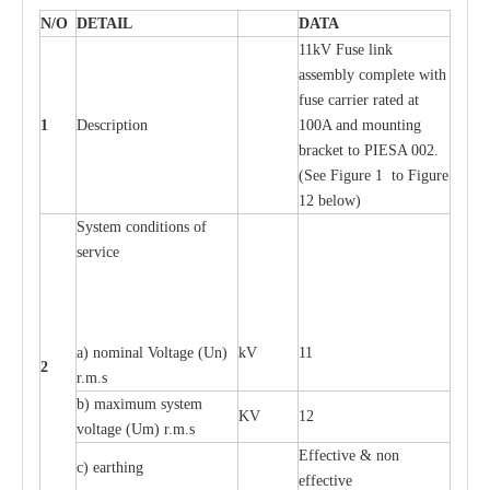
N/O
DE
T
AIL
D
A
TA
11kV Fuse l
i
nk
a
ssemb
l
y
c
omp
l
e
te
w
i
t
h
fuse
c
a
r
r
ier r
a
ted
a
t
1
D
e
s
c
ription
100A
a
nd moun
t
ing
br
a
c
k
e
t
t
o
P
I
ESA 002.
(
S
e
e
F
igure 1 to
F
igure
12 b
e
low)
S
y
stem
c
ondi
t
ions of
s
e
r
vice
a
) nominal
V
ol
t
a
ge
(
Un)
kV
11
2
r.m.s
b) m
a
xi
m
um
s
y
stem
KV
12
voltage (
U
m) r.m.s
E
f
f
e
c
t
i
ve & non
c
)
e
a
rthing
e
f
f
ec
t
i
ve