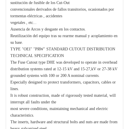
sustitución de fusible de los Cut-Out
convencionales derivados de fallos transitorios, ocasionados por
tormentas eléctricas , accidentes
vegetales , etc...
Ausencia de Arcos y desgaste en los contactos.
Reutilización del equipo tras su rearme manual y acoplamiento en
su base.
TYPE "OEI" "PRW" STANDARD CUTOUT DISTRIBUTION
TECHNICAL SPECIFICATION
The Fuse Cutout type DHE was developed to operate in overhead
distribution systems rated at 12-15 kV and 15-27,kV or 27-38 kV
grounded systems with 100 or 200 A nominal currents.
Especially designed to protect transformers, capacitors, cables or
lines.
It is robust construction, made of rigorously tested material, will
interrupt all faults under the
most severe conditions, maintaining mechanical and electric
characteristics.
The inserts, hardware and structural bolts and nuts are made from
heavy galvanized steel.