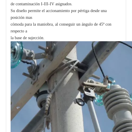
de contaminación I-III-IV asignados.
Su diseño permite el accionamiento por pértiga desde una
posición mas
cómoda para la maniobra, al conseguir un ángulo de 45º con
respecto a
la base de sujección.