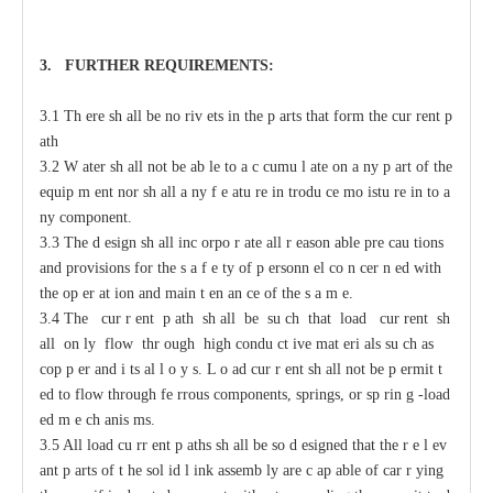
3. F
U
RTHER
R
EQUIREMENT
S
:
3.1 Th
e
re sh
a
ll be no riv
e
ts
i
n the p
a
rts that
f
orm the
c
ur
re
nt
p
a
th
3.2
W
a
ter sh
a
ll not
b
e
a
b
l
e to
a
c
c
umu
l
a
te on
a
n
y p
a
rt of the
e
quip
m
e
nt
n
or sh
a
ll
a
n
y f
e
a
tu
r
e in
t
rodu
c
e mo
i
stu
r
e in
t
o
a
n
y
c
omponent.
3.3 The d
e
sign sh
a
ll inc
o
rpo
r
a
te
a
ll
r
ea
son
a
ble pre
ca
u
t
ions
a
nd provisions for
t
he s
a
f
e
t
y of p
e
rsonn
e
l co
n
ce
r
n
e
d with
t
he op
e
r
a
t
i
on
a
nd main
t
e
n
a
n
c
e of the s
a
m
e
.
3.4 The
c
ur
r
e
nt p
a
th sh
a
ll be su
c
h that load
c
ur
re
nt sh
a
ll on
l
y flow thr
o
ugh high
c
ondu
c
t
i
ve mat
e
ri
a
ls su
c
h
a
s
c
op
p
e
r
a
nd i
t
s
a
l
l
o
y
s
.
L
o
a
d
c
ur
r
e
nt sh
a
ll not
b
e p
e
rmit
t
e
d to flow through
fe
r
rous
c
omponents, springs, or sp
r
in
g
-
load
e
d m
e
c
h
a
nis
m
s.
3.5 All load
c
u
r
r
e
nt p
a
ths
s
h
a
ll be so
d
e
signed that the r
e
l
e
v
a
nt
p
a
rts of t
h
e sol
i
d l
i
nk
a
ssemb
l
y
a
re
c
a
p
a
ble of
ca
r
r
y
ing