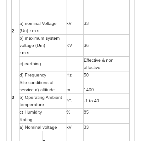
a
) nominal Vo
l
ta
ge
kV
33
(Un) r
.
m
.s
2
b)
ma
x
imum
s
y
s
t
e
m
vol
ta
ge (Um)
KV
36
r
.
m
.
s
Eff
e
c
t
i
v
e & n
o
n
c) e
a
r
t
hi
n
g
e
f
f
e
c
t
i
v
e
d)
F
r
e
que
n
cy
Hz
50
Site
c
on
d
iti
o
ns
o
f
s
e
rv
i
ce
a
)
a
lti
t
ude
m
14
0
0
3
b) O
p
e
r
at
ing A
m
bie
n
t
°C
-
1
t
o
4
0
t
e
mper
at
ure
c) H
u
midi
t
y
%
85
R
at
ing
a
) Nomin
a
l v
o
l
ta
ge
kV
33