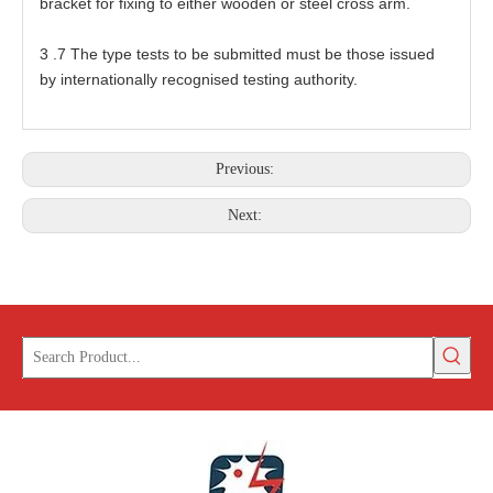
b
r
a
ck
e
t
f
or f
ix
ing
t
o
e
ither
w
o
o
den
o
r
s
t
ee
l
c
r
o
s
s
a
rm.
3
.7
T
he
t
ype
t
es
t
s
t
o
b
e submi
t
te
d mu
s
t be
t
ho
s
e is
s
u
e
d
by intern
at
ion
a
lly r
e
c
o
gni
se
d
t
es
t
ing
a
u
t
hori
t
y.
Previous:
Next: