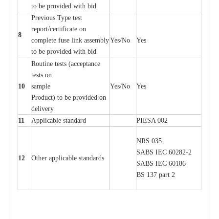
to be provid
e
d with b
i
d
P
r
e
vious
T
y
p
e test
r
e
por
t
/c
e
rtifi
ca
te on
8
c
omp
l
e
te
f
use l
i
nk
a
sse
m
b
l
y
Y
e
s/No
Y
e
s
to be provid
e
d with b
i
d
Rout
i
ne tests (
acce
p
t
a
n
c
e
tests on
10
s
a
mp
l
e
Y
e
s/No
Y
e
s
P
rodu
c
t) to be pro
v
ided
o
n
d
e
l
i
v
e
r
y
11
Applic
a
ble st
a
nd
a
rd
P
I
ESA 002
NRS 035
S
ABS
I
EC 6028
2
-
2
12
Oth
e
r
a
ppl
i
ca
b
l
e stand
a
r
ds
S
ABS
I
EC 60186
BS 137 p
a
rt 2