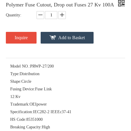
Polymer Fuse Cutout, Drop out Fuses 27 Kv 100A
Quantity:
Inquire
Add to Basket
Model NO.:
PRWP-27/200
Type:
Distribution
Polymer Fuse Cutout, Drop out Fuses 27 Kv 100A
Polymer Fuse Cutout, Drop out Fuses 24kv 200A
Shape:
Circle
Fusing Device:
Fuse Link
12:
Kv
Trademark:
OEIpower
Specification:
IEC282-2 IEEEc37-41
HS Code:
85351000
Breaking Capacity:
High