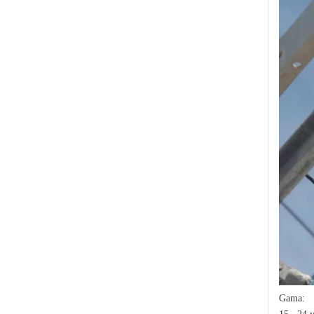
Polymer Fuse Cutout, Drop out Fuses 12 Kv 200A
Polymer Fuse Cutout, Drop out Fuses 18 Kv 100A
Gama: