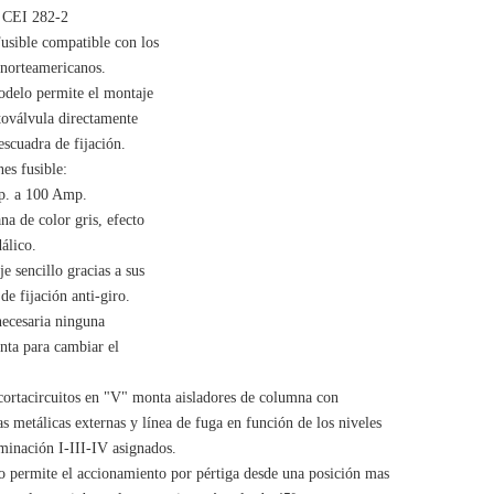
 CEI 282-2
usible compatible con los
 norteamericanos.
odelo permite el montaje
toválvula directamente
escuadra de fijación.
es fusible:
p. a 100 Amp.
na de color gris, efecto
álico.
e sencillo gracias a sus
 de fijación anti-giro.
necesaria ninguna
nta para cambiar el
cortacircuitos en "V" monta aisladores de columna con
s metálicas externas y línea de fuga en función de los niveles
minación I-III-IV asignados.
o permite el accionamiento por pértiga desde una posición mas