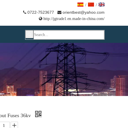
/
/
0722-7523677
orientbest@yahoo.com



http://jgtrade1.en.made-in-china.com/
 out Fuses 36kv