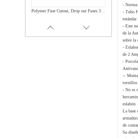
- Norma
Polymer Fuse Cutout, Drop out Fuses 36 Kv 300A
- Tubo F
estándar
- Este m
de la Au
sobre la 
- Eslabon
de 2 Am
- Porcela
Antivand
-- Montaj
tornillos
- No es 
herramie
Polymer Fuse Cutout, Drop out Fuses 21 Kv 100A
eslabón
La base 
armadura
de conta
Su diseñ