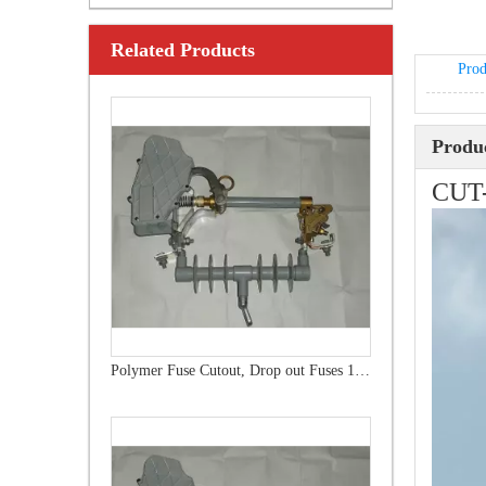
Related Products
Outdoor Single Pole Fused Recloser by-Pass Switches 33kv
Prod
Produc
CUT
Polymer Fuse Cutout, Drop out Fuses 15 Kv 100A