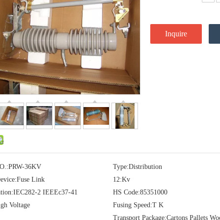
Inquire
O.:
PRW-36KV
Type:
Distribution
evice:
Fuse Link
12:
Kv
tion:
IEC282-2 IEEEc37-41
HS Code:
85351000
gh Voltage
Fusing Speed:
T K
Transport Package:
Cartons Pallets W