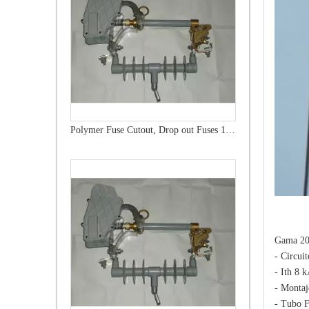
Polymer Fuse Cutout, Drop out Fuses 15 Kv 200A
Gama 20
- Circui
- Ith 8 k
- Montaj
- Tubo F