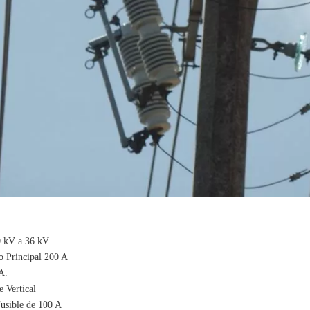
 kV a 36 kV
to Principal 200 A
A.
e Vertical
usible de 100 A