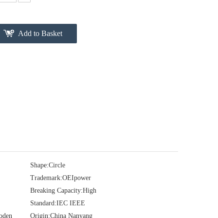
Add to Basket
Shape:
Circle
Trademark:
OEIpower
Breaking Capacity:
High
Standard:
IEC IEEE
ooden
Origin:
China Nanyang