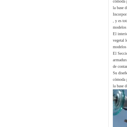
cómoda p
la base d
Incorpor
, y es t
modelos 
El inter
vegetal 
modelos 
Polymer Fuse Cutout, Drop out Fuses 12 Kv 100A
El Secci
armadura
de conta
Su diseñ
cómoda p
la base d