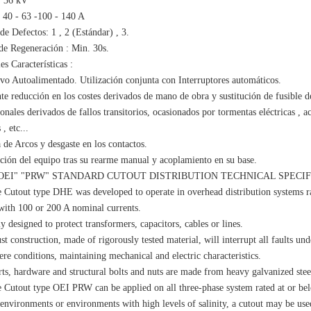
y 36 kV
- 40 - 63 -100 - 140 A
e Defectos: 1 , 2 (Estándar) , 3.
e Regeneración : Min. 30s.
es Características :
ivo Autoalimentado. Utilización conjunta con Interruptores automáticos.
te reducción en los costes derivados de mano de obra y sustitución de fusible d
nales derivados de fallos transitorios, ocasionados por tormentas eléctricas , a
 , etc...
 de Arcos y desgaste en los contactos.
ación del equipo tras su rearme manual y acoplamiento en su base.
OEI" "PRW" STANDARD CUTOUT DISTRIBUTION TECHNICAL SPECIF
 Cutout type DHE was developed to operate in overhead distribution systems 
with 100 or 200 A nominal currents.
y designed to protect transformers, capacitors, cables or lines.
ust construction, made of rigorously tested material, will interrupt all faults und
ere conditions, maintaining mechanical and electric characteristics.
rts, hardware and structural bolts and nuts are made from heavy galvanized stee
 Cutout type OEI PRW can be applied on all three-phase system rated at or bel
 environments or environments with high levels of salinity, a cutout may be use