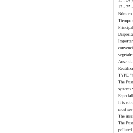
15 , 24 
12 - 25 
Número d
Tiempo d
Principal
Disposit
Importan
convencio
Polymer Fuse Cutout, Drop out Fuses 36 Kv 100A
vegetales
Ausencia
Reutiliz
TYPE "
The Fuse
systems 
Especiall
It is rob
most sev
The inse
The Fuse
polluted