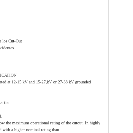
e los Cut-Out
ccidentes
ICATION
rated at 12-15 kV and 15-27,kV or 27-38 kV grounded
er the
l.
ow the maximum operational rating of the cutout. In highly
d with a higher nominal rating than