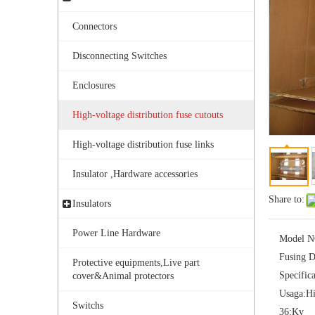
Connectors
Disconnecting Switches
Enclosures
High-voltage distribution fuse cutouts
Outdoor Single Pole Fused Recloser by-Pass Switches 24kv
High-voltage distribution fuse links
Insulator ,Hardware accessories
Share to:
Insulators
Power Line Hardware
Model N
Fusing D
Protective equipments,Live part
Specifica
cover&Animal protectors
Usaga:
Hi
Switchs
36:
Kv