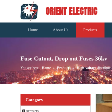
ORIENT ELECTRIC
Home
About Us
Products
Fuse Cutout, Drop out Fuses 36kv
You are here:
Home
»
Products
»
High-voltage distributi
Category
Arresters