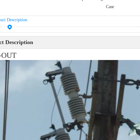
Case
uct Description
t Description
-OUT