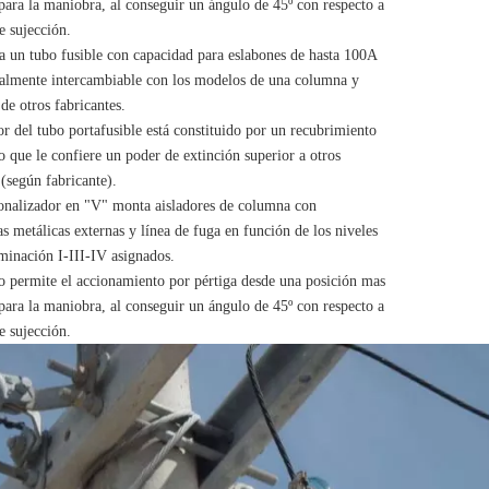
ara la maniobra, al conseguir un ángulo de 45º con respecto a
e sujección.
a un tubo fusible con capacidad para eslabones de hasta 100A
otalmente intercambiable con los modelos de una columna y
de otros fabricantes.
ior del tubo portafusible está constituido por un recubrimiento
lo que le confiere un poder de extinción superior a otros
(según fabricante).
onalizador en "V" monta aisladores de columna con
s metálicas externas y línea de fuga en función de los niveles
minación I-III-IV asignados.
o permite el accionamiento por pértiga desde una posición mas
ara la maniobra, al conseguir un ángulo de 45º con respecto a
e sujección.