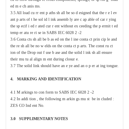
e
d m
e
c
h
a
nis
m
s.
3.5 All load
c
u
r
r
e
nt p
a
ths
s
h
a
ll be so
d
e
signed that the r
e
l
e
v
a
nt
p
a
rts of t
h
e sol
i
d l
i
nk
a
ssemb
l
y
a
re
c
a
p
a
ble of
ca
r
r
y
ing
the sp
ec
if
i
e
d
r
a
ted
c
ur
r
e
nt without
e
x
cee
ding the p
e
rmit
t
e
d
temp
e
r
a
tu
r
e ri
s
e in
S
ABS
I
EC 6028
2
-
2
3.6 Conta
c
ts sh
a
ll be b
a
s
e
d
o
n the l
i
ne
c
onta
c
t prin
c
ip
l
e
a
nd
the
r
e sh
a
ll be no w
e
lds on the
c
onta
c
t p
a
rts. The
c
onst
r
u
c
t
i
on of
t
he
D
rop
o
ut f
u
se b
a
se
a
nd the solid l
i
nk sh
a
ll
e
nsure
their mu
t
u
a
l align
m
e
nt during
c
losur
e
.
3.7 The solid
l
ink should have
a
n
e
y
e
a
nd
a
n o
p
e
r
a
t
i
ng tongue.
4.
M
A
R
KING AND IDE
N
TIFIC
A
TION
4.1 M
a
rkings to con
f
orm to
S
ABS
I
EC 6028
2
-
2
4.2
I
n
a
ddi
t
ion ,
t
he following m
a
rkin
g
s mu
s
t be in
c
luded :
ZES
C
O
I
nd
e
nt No.
3.0
S
U
P
PLIMENTA
R
Y
N
O
T
ES