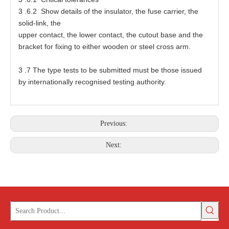
3
.6.2 Show
d
e
ta
ils
o
f
t
he in
s
ula
t
o
r
,
t
he fu
s
e
ca
rri
e
r,
t
he
soli
d
-
li
n
k,
t
he
up
p
e
r c
o
ntact,
t
he l
o
w
e
r c
o
nt
a
c
t
,
t
he
c
ut
o
ut b
a
s
e
a
nd
t
he
b
r
a
ck
e
t
f
or f
ix
ing
t
o
e
ither
w
o
o
den
o
r
s
t
ee
l
c
r
o
s
s
a
rm.
3
.7
T
he
t
ype
t
es
t
s
t
o
b
e submi
t
te
d mu
s
t be
t
ho
s
e is
s
u
e
d
by intern
at
ion
a
lly r
e
c
o
gni
se
d
t
es
t
ing
a
u
t
hori
t
y.
Previous:
Next: