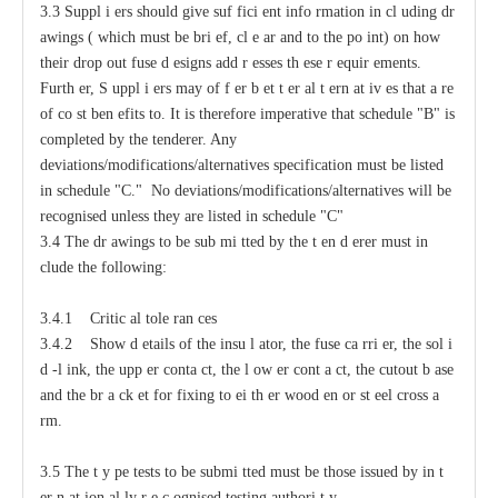
3.3
S
uppl
i
e
rs should give suf
f
ici
e
nt
i
nfo
r
mation
i
n
c
l
u
ding dr
a
wings (
w
hich
m
ust be bri
e
f,
c
l
e
a
r
a
nd to
t
he po
i
nt) on how
their drop out fuse d
e
signs
a
dd
r
e
sses
t
h
e
se r
e
quir
e
ments.
F
urth
e
r, S
u
ppl
i
e
rs
ma
y
o
f
f
e
r b
e
t
t
e
r
a
l
t
e
rn
a
t
i
v
e
s that
a
r
e
of
c
o
s
t ben
e
fits to.
It
i
s
t
h
e
r
e
fore i
m
p
e
rat
i
v
e t
h
at sched
u
le "B" is
c
o
m
plet
e
d by
t
h
e tender
e
r.
An
y
d
ev
ia
t
io
n
s/
m
o
d
ifi
c
at
i
o
n
s/a
l
terna
t
i
v
e
s spe
c
ifi
c
at
i
on
m
u
st be l
i
sted
in s
c
h
e
d
u
le "C." No d
ev
ia
t
io
n
s
/
m
o
d
ifi
c
at
i
o
n
s
/a
l
terna
t
iv
e
s
w
i
l
l be
r
ec
og
n
ised u
n
less t
h
e
y are l
i
sted in s
c
h
e
d
u
l
e
"
C"
3.4 The dr
a
wings to be sub
m
i
t
ted
b
y the t
e
n
d
e
rer must
i
n
c
lude the following:
3.4.1 Critic
a
l
t
ole
ra
n
ce
s
3.4.2
S
how d
e
tails of the insu
l
a
tor, the fuse
ca
r
ri
e
r, the sol
i
d
-
l
i
nk, the upp
e
r
c
onta
c
t,
t
he l
o
w
e
r
c
ont
a
c
t,
t
he
c
utout b
a
se
a
nd the br
a
c
k
e
t for fixing to
e
i
t
h
e
r wood
e
n or st
ee
l
c
ross
a
r
m.
3.5 The
t
y
p
e tests
t
o be submi
t
ted must be those issued
b
y in
t
e
r
n
a
t
i
on
a
l
l
y r
e
c
o
gnised testing authori
t
y
.