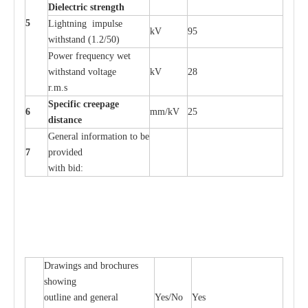
Di
e
le
c
t
r
ic s
t
r
e
n
gth
5
L
igh
t
ning
i
mpu
l
se
kV
95
withstand
(
1.2/50)
P
ow
e
r
f
r
e
qu
e
n
c
y w
e
t
wi
t
hstand volt
a
ge
kV
28
r.m.s
Sp
ec
i
f
ic
cree
p
age
6
m
m
/kV
25
d
ista
n
c
e
G
e
n
e
r
a
l
i
nfo
r
mation
t
o be
7
pro
v
ided
with b
i
d:
D
ra
wings
a
nd
b
ro
c
hu
r
e
s
showing
out
l
ine
a
nd g
e
n
e
r
a
l
Y
e
s/No
Y
e
s