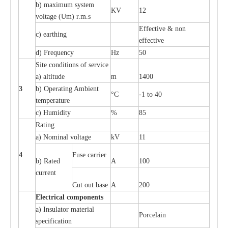
b) m
a
xi
m
um
s
y
stem
KV
12
voltage (
U
m) r.m.s
E
f
f
e
c
t
i
ve & non
c
)
e
a
rthing
e
f
f
ec
t
i
ve
d) Fr
e
qu
e
n
c
y
Hz
50
S
i
t
e
c
ondi
t
io
n
s of s
e
rvi
c
e
a
)
a
l
t
i
t
ude
m
1400
3
b)
O
p
e
r
a
t
i
ng Ambient
°C
-
1 to 40
temp
e
r
a
ture
c
)
H
um
i
di
t
y
%
85
R
a
t
i
ng
a
)
N
om
i
n
a
l vo
l
tage
kV
11
4
F
use
ca
r
r
i
e
r
b) R
a
ted
A
100
c
u
r
r
e
nt
Cut out b
a
se
A
200
Ele
c
t
r
ical
c
o
m
p
o
n
e
n
ts
a
)
I
nsulator ma
t
e
ri
a
l
P
or
c
e
lain
sp
e
c
ifi
ca
t
i
on