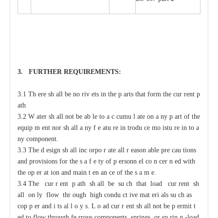
3. F
U
RTHER
R
EQUIREMENT
S
:
3.1 Th
e
re sh
a
ll be no riv
e
ts
i
n the p
a
rts that
f
orm the
c
ur
re
nt
p
a
th
3.2
W
a
ter sh
a
ll not
b
e
a
b
l
e to
a
c
c
umu
l
a
te on
a
n
y p
a
rt of the
e
quip
m
e
nt
n
or sh
a
ll
a
n
y f
e
a
tu
r
e in
t
rodu
c
e mo
i
stu
r
e in
t
o
a
n
y
c
omponent.
3.3 The d
e
sign sh
a
ll inc
o
rpo
r
a
te
a
ll
r
ea
son
a
ble pre
ca
u
t
ions
a
nd provisions for
t
he s
a
f
e
t
y of p
e
rsonn
e
l co
n
ce
r
n
e
d with
t
he op
e
r
a
t
i
on
a
nd main
t
e
n
a
n
c
e of the s
a
m
e
.
3.4 The
c
ur
r
e
nt p
a
th sh
a
ll be su
c
h that load
c
ur
re
nt sh
a
ll on
l
y flow thr
o
ugh high
c
ondu
c
t
i
ve mat
e
ri
a
ls su
c
h
a
s
c
op
p
e
r
a
nd i
t
s
a
l
l
o
y
s
.
L
o
a
d
c
ur
r
e
nt sh
a
ll not
b
e p
e
rmit
t
e
d to flow through
fe
r
rous
c
omponents, springs, or sp
r
in
g
-
load