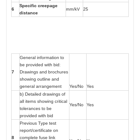
S
p
e
cif
i
c c
r
ee
page
6
mm/kV
25
d
i
s
t
an
c
e
G
e
n
e
r
a
l in
f
o
r
m
at
ion
t
o
b
e
p
r
o
v
i
ded wi
t
h
b
id:
7
Dr
a
wings
a
nd b
r
o
c
h
u
r
e
s
showing ou
t
li
n
e
a
nd
gen
e
r
a
l
a
r
r
a
nge
me
nt
Yes
/No
Yes
b) De
ta
il
e
d d
r
a
wings
o
f
a
ll i
t
e
ms
s
ho
w
i
n
g cri
t
ic
a
l
Yes
/No
Yes
t
oler
a
n
ces
t
o be
p
r
ovi
d
e
d wi
t
h bid
Pre
v
ious
T
ype
t
es
t
r
e
p
o
r
t
/cer
t
i
f
ic
a
t
e on
8
c
o
mplete fu
s
e link