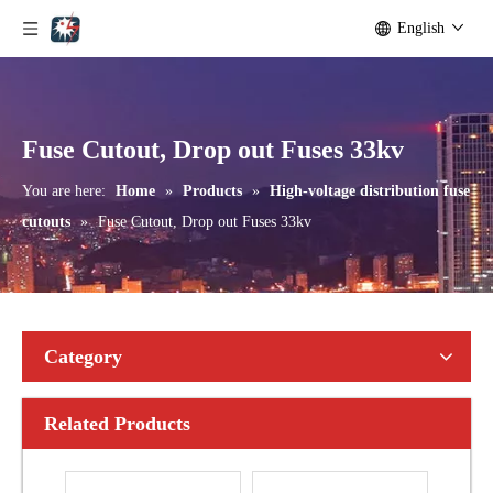
English
Polymer Fuse Cutout, Drop out Fuses 15 Kv 100A
Polymer Fuse Cutout, Drop out Fuses 15 Kv 200A
Fuse Cutout, Drop out Fuses 33kv
You are here:
Home
»
Products
»
High-voltage distribution fuse
cutouts
»
Fuse Cutout, Drop out Fuses 33kv
Category
Related Products
Polymer Fuse Cutout, Drop out Fuses 21 Kv 100A
Polymer Fuse Cutout, Drop out Fuses 36 Kv 300A