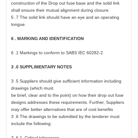
c
on
s
t
ruc
t
ion of
t
he Dr
o
p o
u
t fu
s
e
ba
s
e
a
nd
t
he solid link
shall
e
n
s
ure
t
h
e
ir mu
t
u
a
l
a
lig
n
m
e
nt during cl
o
s
ur
e
.
5
.7
T
he solid link should
h
a
ve
a
n
e
ye
a
nd
a
n o
p
e
r
at
ing
t
on
g
u
e
.
6
.
MA
RK
I
NG
A
ND
I
D
E
N
TI
F
I
C
A
T
I
ON
6
.1 M
a
rk
i
ngs
t
o
c
onform
t
o SABS
I
EC
6028
2
-
2
3
.0
S
U
P
PL
IM
E
N
TA
R
Y
N
OTES
3
.5 Sup
p
li
e
rs should give
s
u
f
f
i
ci
e
nt in
f
o
r
m
at
ion including
d
ra
wi
n
gs
(
which mu
s
t
be
b
ri
e
f, cl
e
a
r
a
nd
t
o the
p
oin
t
) on how
t
h
e
ir d
r
op
o
u
t fu
s
e
d
es
igns
a
d
d
r
esse
s
t
h
es
e
r
e
quir
e
m
e
nts. Fur
t
h
e
r, Sup
p
li
e
rs
ma
y
o
f
fe
r be
tt
e
r
a
ltern
a
t
i
ve
s
t
h
a
t
a
re of c
o
s
t
b
e
n
e
f
i
t
s
3
.6
T
he
d
r
a
wings
t
o be s
u
bmi
tt
e
d by
t
he
t
e
nder
e
r mu
s
t
inc
l
ude
t
he f
o
llowing:
3
.6.1 Cri
t
ic
a
l
t
oler
a
nc
e
s