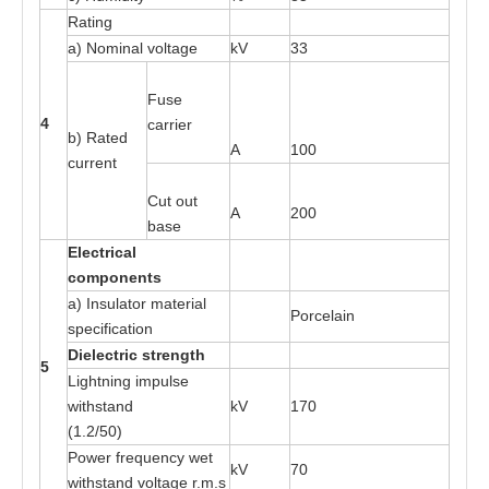
R
at
ing
a
) Nomin
a
l v
o
l
ta
ge
kV
33
Fu
s
e
4
ca
rri
e
r
b)
R
a
t
e
d
A
100
curr
e
nt
Cut out
A
200
b
a
s
e
E
l
e
c
t
r
ical
c
o
m
p
o
n
e
n
t
s
a
) Insula
t
or
m
a
t
e
ri
a
l
P
o
rce
l
a
in
s
pecific
at
ion
Di
e
l
e
c
t
r
ic
s
t
r
e
ng
t
h
5
L
i
gh
t
ni
n
g im
p
ul
s
e
w
ith
s
ta
nd
kV
170
(1.2/
50
)
P
o
wer fr
e
que
n
cy
w
e
t
kV
70
w
ith
s
ta
nd vol
ta
ge r
.
m
.s