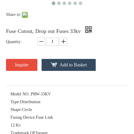
Share to:
Fuse Cutout, Drop out Fuses 33kv
Quantity:
Inquire
Add to Basket
Polymer Fuse Cutout, Drop out Fuses 27 Kv 100A
Polymer Fuse Cutout, Drop out Fuses 24kv 200A
Model NO.:
PRW-33KV
Type:
Distribution
Shape:
Circle
Fusing Device:
Fuse Link
12:
Kv
Trademark:
OEIpower