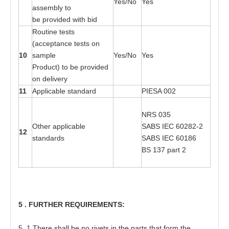
Yes
/No
Yes
a
sse
mbly
t
o
be
p
r
o
v
i
ded wi
t
h bid
R
o
utine
t
es
t
s
(a
cce
p
t
a
nce
t
es
t
s
o
n
10
s
a
mple
Yes
/No
Yes
Pr
o
duc
t
)
t
o
b
e
p
r
o
v
i
d
e
d
on del
i
v
e
ry
11
Ap
p
lic
a
ble s
ta
n
d
a
rd
P
I
ESA 0
0
2
NRS
03
5
Oth
e
r
a
p
p
lic
a
ble
SABS
I
EC
602
8
2
-
2
12
s
ta
n
d
a
r
d
s
SABS
I
EC
601
8
6
BS 1
3
7
pa
rt 2
5
. FU
R
T
H
E
R
RE
QUI
R
EM
E
N
TS
:
5
.1
T
h
e
re shall be no
r
i
ve
t
s in
t
h
e
pa
r
t
s
t
h
a
t
f
o
r
m
t
he