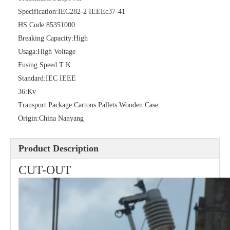
Specification:
IEC282-2 IEEEc37-41
HS Code:
85351000
Polymer Fuse Cutout, Drop out Fuses 27 Kv 200A
Polymer Fuse Cutout, Drop out Fuses 24 Kv 300A
Breaking Capacity:
High
Usaga:
High Voltage
Fusing Speed:
T K
Standard:
IEC IEEE
36:
Kv
Transport Package:
Cartons Pallets Wooden Case
Origin:
China Nanyang
Product Description
CUT-OUT
Polymer Fuse Cutout, Drop out Fuses 27kv 300A
Polymer Fuse Cutout, Drop out Fuses 12 Kv 300A