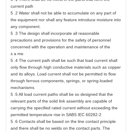
c
urr
e
nt path
5
.2 W
a
t
e
r
s
h
a
ll not
b
e able
t
o
a
ccumula
t
e on
a
ny p
a
rt
o
f
t
he equipme
n
t nor
s
h
a
ll
a
ny fea
t
ure in
t
r
o
duce moisture in
t
o
a
ny
c
o
m
p
o
n
e
nt.
5
.3
T
he
d
es
ign s
h
a
ll incor
p
o
rat
e
a
ll reason
a
ble
p
r
e
c
a
uti
o
ns
a
nd p
r
ovi
s
ions f
o
r
t
he
s
a
f
e
t
y
o
f
p
ers
onn
e
l
c
oncer
ne
d wi
t
h
t
he
o
per
at
ion
a
nd m
a
inte
n
a
nce
o
f
t
he
s
a
m
e
.
5
.4
T
he
c
urr
e
nt p
a
t
h sh
a
ll be s
u
ch
t
h
a
t l
o
a
d curr
e
nt
s
h
a
ll
o
nly flow
t
hro
u
gh high c
o
nduc
t
i
v
e
mat
e
ri
a
ls
s
uch
a
s
c
o
p
per
a
nd its
a
lloy
s
. Lo
a
d
c
urr
e
nt
s
h
a
ll not be permit
t
e
d
t
o f
l
ow
t
hr
o
ugh f
e
rr
o
us
c
om
p
one
n
t
s
,
s
p
r
ing
s
, or sprin
g
-
l
o
a
ded
m
e
ch
a
ni
s
m
s
.
5
.5 All lo
a
d curr
e
nt
p
at
hs
s
h
a
ll
b
e so de
s
ign
e
d
t
h
a
t
t
he
r
e
l
e
v
a
nt
p
a
r
t
s
o
f
t
he solid li
n
k
a
sse
mbly
a
re
ca
pable
o
f
c
a
rrying
t
he speci
f
i
e
d r
at
e
d curr
e
nt w
i
t
hout
ex
ce
e
d
i
ng
t
he
p
e
rmi
tt
e
d
t
e
mper
a
t
ure
r
i
s
e in
S
ABS
I
EC
60282
-
2
5
.6 C
o
nt
a
c
t
s shall be
ba
s
e
d on
t
he line
c
on
t
a
ct
p
rinc
i
ple
a
nd
t
h
e
re shall be no welds
o
n
t
he
c
on
t
a
ct
p
a
r
t
s
.
T
he