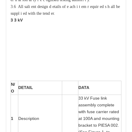
3.6 All sali
e
nt design d
e
tails of
e
ac
h i
t
e
m r
e
quir
e
d s
h
a
ll be
s
uppl
i
e
d with
t
he tend
e
r.
3
3
kV
N/
D
E
T
A
I
L
DA
T
A
O
3
3 kV Fu
s
e link
a
sse
m
bly c
o
mplete
wi
t
h f
us
e
ca
rri
e
r r
at
e
d
1
D
es
cri
pt
ion
a
t 1
00
A
a
nd moun
t
ing
b
ra
ck
e
t
t
o
P
I
E
SA 0
02
.
(S
e
e
F
igure 1
t
o