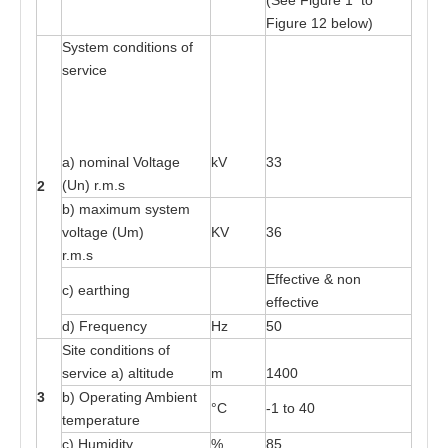
Fi
g
ure 12
b
e
lo
w
)
Sy
s
t
e
m c
o
ndi
t
ions
o
f
s
e
rv
i
ce
a
) nominal Vo
l
ta
ge
kV
33
(Un) r
.
m
.s
2
b)
ma
x
imum
s
y
s
t
e
m
vol
ta
ge (Um)
KV
36
r
.
m
.
s
Eff
e
c
t
i
v
e & n
o
n
c) e
a
r
t
hi
n
g
e
f
f
e
c
t
i
v
e
d)
F
r
e
que
n
cy
Hz
50
Site
c
on
d
iti
o
ns
o
f
s
e
rv
i
ce
a
)
a
lti
t
ude
m
14
0
0
3
b) O
p
e
r
at
ing A
m
bie
n
t
°C
-
1
t
o
4
0
t
e
mper
at
ure
c) H
u
midi
t
y
%
85