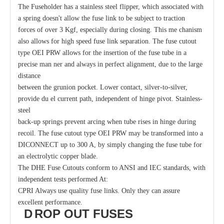
The Fuseholder has a stainless steel flipper, which associated with
a spring doesn't allow the fuse link to be subject to traction
forces of over 3 Kgf, especially during closing. This me chanism
also allows for high speed fuse link separation. The fuse cutout
type OEI PRW allows for the insertion of the fuse tube in a
precise man ner and always in perfect alignment, due to the large
distance
between the grunion pocket. Lower contact, silver-to-silver,
provide du el current path, independent of hinge pivot. Stainless-
steel
back-up springs prevent arcing when tube rises in hinge during
recoil. The fuse cutout type OEI PRW may be transformed into a
DICONNECT up to 300 A, by simply changing the fuse tube for
an electrolytic copper blade.
The DHE Fuse Cutouts conform to ANSI and IEC standards, with
independent tests performed At:
CPRI Always use quality fuse links. Only they can assure
excellent performance.
D
ROP OUT
FUSES