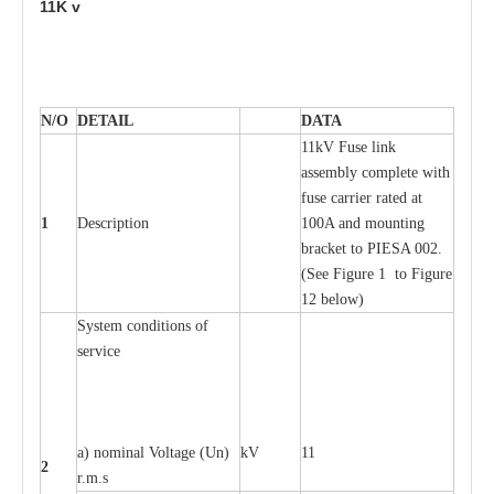
11K
v
N/O
DE
T
AIL
D
A
TA
11kV Fuse l
i
nk
a
ssemb
l
y
c
omp
l
e
te
w
i
t
h
fuse
c
a
r
r
ier r
a
ted
a
t
1
D
e
s
c
ription
100A
a
nd moun
t
ing
br
a
c
k
e
t
t
o
P
I
ESA 002.
(
S
e
e
F
igure 1 to
F
igure
12 b
e
low)
S
y
stem
c
ondi
t
ions of
s
e
r
vice
a
) nominal
V
ol
t
a
ge
(
Un)
kV
11
2
r.m.s