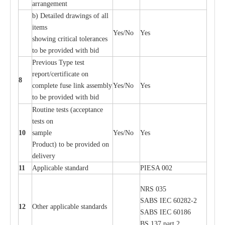
a
r
r
a
n
g
e
ment
b)
De
tailed d
r
a
wings of
a
ll
i
t
e
ms
Y
e
s/No
Y
e
s
showing
c
ritic
a
l
t
ole
ra
n
c
e
s
to be provid
e
d with b
i
d
P
r
e
vious
T
y
p
e test
r
e
por
t
/c
e
rtifi
ca
te on
8
c
omp
l
e
te
f
use l
i
nk
a
sse
m
b
l
y
Y
e
s/No
Y
e
s
to be provid
e
d with b
i
d
Rout
i
ne tests (
acce
p
t
a
n
c
e
tests on
10
s
a
mp
l
e
Y
e
s/No
Y
e
s
P
rodu
c
t) to be pro
v
ided
o
n
d
e
l
i
v
e
r
y
11
Applic
a
ble st
a
nd
a
rd
P
I
ESA 002
NRS 035
S
ABS
I
EC 6028
2
-
2
12
Oth
e
r
a
ppl
i
ca
b
l
e stand
a
r
ds
S
ABS
I
EC 60186
BS 137 p
a
rt 2