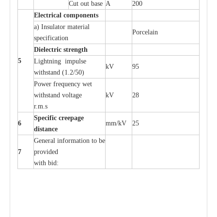
Cut out b
a
se
A
200
Ele
c
t
r
ical
c
o
m
p
o
n
e
n
ts
a
)
I
nsulator ma
t
e
ri
a
l
P
or
c
e
lain
sp
e
c
ifi
ca
t
i
on
Di
e
le
c
t
r
ic s
t
r
e
n
gth
5
L
igh
t
ning
i
mpu
l
se
kV
95
withstand
(
1.2/50)
P
ow
e
r
f
r
e
qu
e
n
c
y w
e
t
wi
t
hstand volt
a
ge
kV
28
r.m.s
Sp
ec
i
f
ic
cree
p
age
6
m
m
/kV
25
d
ista
n
c
e
G
e
n
e
r
a
l
i
nfo
r
mation
t
o be
7
pro
v
ided
with b
i
d: