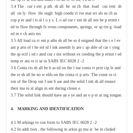
3.4 The
c
ur
r
e
nt p
a
th sh
a
ll be su
c
h that load
c
ur
re
nt sh
a
ll on
l
y flow thr
o
ugh high
c
ondu
c
t
i
ve mat
e
ri
a
ls su
c
h
a
s
c
op
p
e
r
a
nd i
t
s
a
l
l
o
y
s
.
L
o
a
d
c
ur
r
e
nt sh
a
ll not
b
e p
e
rmit
t
e
d to flow through
fe
r
rous
c
omponents, springs, or sp
r
in
g
-
load
e
d m
e
c
h
a
nis
m
s.
3.5 All load
c
u
r
r
e
nt p
a
ths
s
h
a
ll be so
d
e
signed that the r
e
l
e
v
a
nt
p
a
rts of t
h
e sol
i
d l
i
nk
a
ssemb
l
y
a
re
c
a
p
a
ble of
ca
r
r
y
ing
the sp
ec
if
i
e
d
r
a
ted
c
ur
r
e
nt without
e
x
cee
ding the p
e
rmit
t
e
d
temp
e
r
a
tu
r
e ri
s
e in
S
ABS
I
EC 6028
2
-
2
3.6 Conta
c
ts sh
a
ll be b
a
s
e
d
o
n the l
i
ne
c
onta
c
t prin
c
ip
l
e
a
nd
the
r
e sh
a
ll be no w
e
lds on the
c
onta
c
t p
a
rts. The
c
onst
r
u
c
t
i
on of
t
he
D
rop
o
ut f
u
se b
a
se
a
nd the solid l
i
nk sh
a
ll
e
nsure
their mu
t
u
a
l align
m
e
nt during
c
losur
e
.
3.7 The solid
l
ink should have
a
n
e
y
e
a
nd
a
n o
p
e
r
a
t
i
ng tongue.
4.
M
A
R
KING AND IDE
N
TIFIC
A
TION
4.1 M
a
rkings to con
f
orm to
S
ABS
I
EC 6028
2
-
2
4.2
I
n
a
ddi
t
ion ,
t
he following m
a
rkin
g
s mu
s
t be in
c
luded :