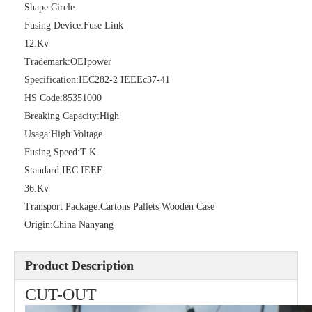
Shape:
Circle
Fusing Device:
Fuse Link
12:
Kv
Trademark:
OEIpower
Specification:
IEC282-2 IEEEc37-41
HS Code:
85351000
Breaking Capacity:
High
Usaga:
High Voltage
Fusing Speed:
T K
Polymer Fuse Cutout, Drop out Fuses 27 Kv 100A
Polymer Fuse Cutout, Drop out Fuses 24kv 200A
Standard:
IEC IEEE
36:
Kv
Transport Package:
Cartons Pallets Wooden Case
Origin:
China Nanyang
Product Description
CUT-OUT