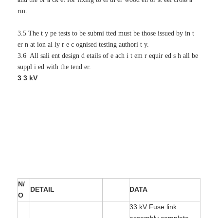
r
m.
3.5 The
t
y
p
e tests
t
o be submi
t
ted must be those issued
b
y in
t
e
r
n
a
t
i
on
a
l
l
y r
e
c
o
gnised testing authori
t
y
.
3.6 All sali
e
nt design d
e
tails of
e
ac
h i
t
e
m r
e
quir
e
d s
h
a
ll be
s
uppl
i
e
d with
t
he tend
e
r.
3
3
kV
N/
D
E
T
A
I
L
DA
T
A
O
3
3 kV Fu
s
e link