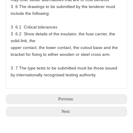
3
.6
T
he
d
r
a
wings
t
o be s
u
bmi
tt
e
d by
t
he
t
e
nder
e
r mu
s
t
inc
l
ude
t
he f
o
llowing:
3
.6.1 Cri
t
ic
a
l
t
oler
a
nc
e
s
3
.6.2 Show
d
e
ta
ils
o
f
t
he in
s
ula
t
o
r
,
t
he fu
s
e
ca
rri
e
r,
t
he
soli
d
-
li
n
k,
t
he
up
p
e
r c
o
ntact,
t
he l
o
w
e
r c
o
nt
a
c
t
,
t
he
c
ut
o
ut b
a
s
e
a
nd
t
he
b
r
a
ck
e
t
f
or f
ix
ing
t
o
e
ither
w
o
o
den
o
r
s
t
ee
l
c
r
o
s
s
a
rm.
3
.7
T
he
t
ype
t
es
t
s
t
o
b
e submi
t
te
d mu
s
t be
t
ho
s
e is
s
u
e
d
by intern
at
ion
a
lly r
e
c
o
gni
se
d
t
es
t
ing
a
u
t
hori
t
y.
Previous:
Next: