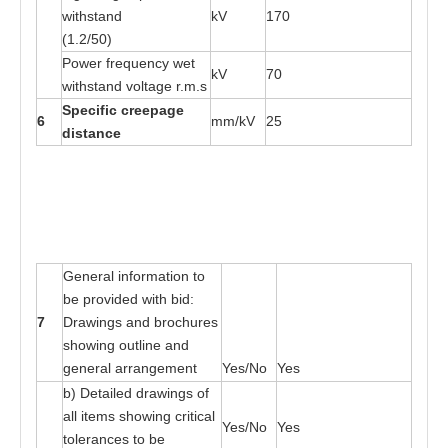
w
ith
s
ta
nd
kV
170
(1.2/
50
)
P
o
wer fr
e
que
n
cy
w
e
t
kV
70
w
ith
s
ta
nd vol
ta
ge r
.
m
.s
S
p
e
cif
i
c c
r
ee
page
6
mm/kV
25
d
i
s
t
an
c
e
G
e
n
e
r
a
l in
f
o
r
m
at
ion
t
o
b
e
p
r
o
v
i
ded wi
t
h
b
id:
7
Dr
a
wings
a
nd b
r
o
c
h
u
r
e
s
showing ou
t
li
n
e
a
nd
gen
e
r
a
l
a
r
r
a
nge
me
nt
Yes
/No
Yes
b) De
ta
il
e
d d
r
a
wings
o
f
a
ll i
t
e
ms
s
ho
w
i
n
g cri
t
ic
a
l
Yes
/No
Yes
t
oler
a
n
ces
t
o be