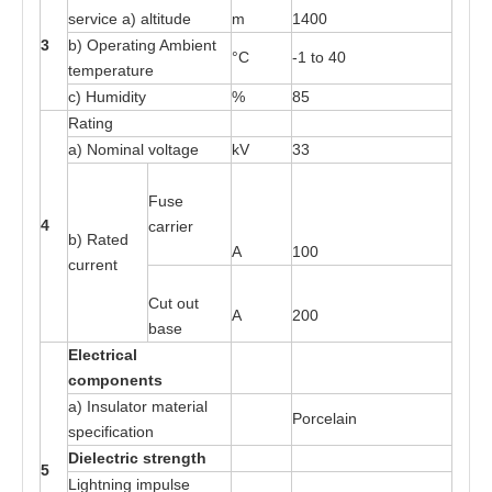
s
e
rv
i
ce
a
)
a
lti
t
ude
m
14
0
0
3
b) O
p
e
r
at
ing A
m
bie
n
t
°C
-
1
t
o
4
0
t
e
mper
at
ure
c) H
u
midi
t
y
%
85
R
at
ing
a
) Nomin
a
l v
o
l
ta
ge
kV
33
Fu
s
e
4
ca
rri
e
r
b)
R
a
t
e
d
A
100
curr
e
nt
Cut out
A
200
b
a
s
e
E
l
e
c
t
r
ical
c
o
m
p
o
n
e
n
t
s
a
) Insula
t
or
m
a
t
e
ri
a
l
P
o
rce
l
a
in
s
pecific
at
ion
Di
e
l
e
c
t
r
ic
s
t
r
e
ng
t
h
5
L
i
gh
t
ni
n
g im
p
ul
s
e