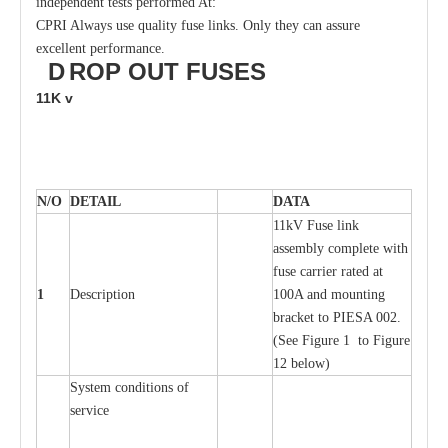
independent tests performed At:
CPRI Always use quality fuse links. Only they can assure
excellent performance.
D
ROP OUT
FUSES
11K
v
N/O
DE
T
AIL
D
A
TA
11kV Fuse l
i
nk
a
ssemb
l
y
c
omp
l
e
te
w
i
t
h
fuse
c
a
r
r
ier r
a
ted
a
t
1
D
e
s
c
ription
100A
a
nd moun
t
ing
br
a
c
k
e
t
t
o
P
I
ESA 002.
(
S
e
e
F
igure 1 to
F
igure
12 b
e
low)
S
y
stem
c
ondi
t
ions of
s
e
r
vice