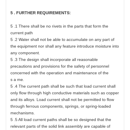
5
. FU
R
T
H
E
R
RE
QUI
R
EM
E
N
TS
:
5
.1
T
h
e
re shall be no
r
i
ve
t
s in
t
h
e
pa
r
t
s
t
h
a
t
f
o
r
m
t
he
c
urr
e
nt path
5
.2 W
a
t
e
r
s
h
a
ll not
b
e able
t
o
a
ccumula
t
e on
a
ny p
a
rt
o
f
t
he equipme
n
t nor
s
h
a
ll
a
ny fea
t
ure in
t
r
o
duce moisture in
t
o
a
ny
c
o
m
p
o
n
e
nt.
5
.3
T
he
d
es
ign s
h
a
ll incor
p
o
rat
e
a
ll reason
a
ble
p
r
e
c
a
uti
o
ns
a
nd p
r
ovi
s
ions f
o
r
t
he
s
a
f
e
t
y
o
f
p
ers
onn
e
l
c
oncer
ne
d wi
t
h
t
he
o
per
at
ion
a
nd m
a
inte
n
a
nce
o
f
t
he
s
a
m
e
.
5
.4
T
he
c
urr
e
nt p
a
t
h sh
a
ll be s
u
ch
t
h
a
t l
o
a
d curr
e
nt
s
h
a
ll
o
nly flow
t
hro
u
gh high c
o
nduc
t
i
v
e
mat
e
ri
a
ls
s
uch
a
s
c
o
p
per
a
nd its
a
lloy
s
. Lo
a
d
c
urr
e
nt
s
h
a
ll not be permit
t
e
d
t
o f
l
ow
t
hr
o
ugh f
e
rr
o
us
c
om
p
one
n
t
s
,
s
p
r
ing
s
, or sprin
g
-
l
o
a
ded
m
e
ch
a
ni
s
m
s
.
5
.5 All lo
a
d curr
e
nt
p
at
hs
s
h
a
ll
b
e so de
s
ign
e
d
t
h
a
t
t
he
r
e
l
e
v
a
nt
p
a
r
t
s
o
f
t
he solid li
n
k
a
sse
mbly
a
re
ca
pable
o
f