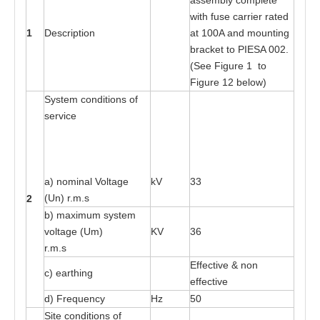
a
sse
m
bly c
o
mplete
wi
t
h f
us
e
ca
rri
e
r r
at
e
d
1
D
es
cri
pt
ion
a
t 1
00
A
a
nd moun
t
ing
b
ra
ck
e
t
t
o
P
I
E
SA 0
02
.
(S
e
e
F
igure 1
t
o
Fi
g
ure 12
b
e
lo
w
)
Sy
s
t
e
m c
o
ndi
t
ions
o
f
s
e
rv
i
ce
a
) nominal Vo
l
ta
ge
kV
33
(Un) r
.
m
.s
2
b)
ma
x
imum
s
y
s
t
e
m
vol
ta
ge (Um)
KV
36
r
.
m
.
s
Eff
e
c
t
i
v
e & n
o
n
c) e
a
r
t
hi
n
g
e
f
f
e
c
t
i
v
e
d)
F
r
e
que
n
cy
Hz
50
Site
c
on
d
iti
o
ns
o
f