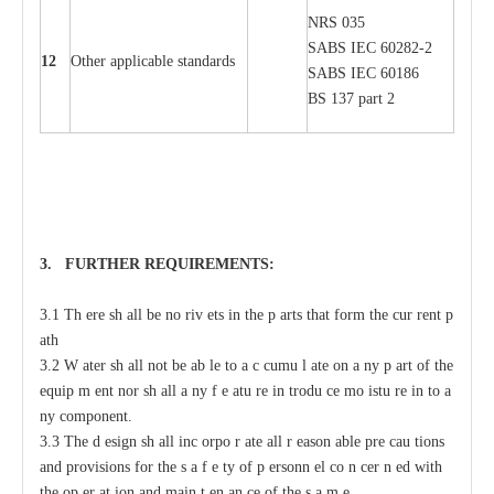
NRS 035
S
ABS
I
EC 6028
2
-
2
12
Oth
e
r
a
ppl
i
ca
b
l
e stand
a
r
ds
S
ABS
I
EC 60186
BS 137 p
a
rt 2
3. F
U
RTHER
R
EQUIREMENT
S
:
3.1 Th
e
re sh
a
ll be no riv
e
ts
i
n the p
a
rts that
f
orm the
c
ur
re
nt
p
a
th
3.2
W
a
ter sh
a
ll not
b
e
a
b
l
e to
a
c
c
umu
l
a
te on
a
n
y p
a
rt of the
e
quip
m
e
nt
n
or sh
a
ll
a
n
y f
e
a
tu
r
e in
t
rodu
c
e mo
i
stu
r
e in
t
o
a
n
y
c
omponent.
3.3 The d
e
sign sh
a
ll inc
o
rpo
r
a
te
a
ll
r
ea
son
a
ble pre
ca
u
t
ions
a
nd provisions for
t
he s
a
f
e
t
y of p
e
rsonn
e
l co
n
ce
r
n
e
d with
t
he op
e
r
a
t
i
on
a
nd main
t
e
n
a
n
c
e of the s
a
m
e
.