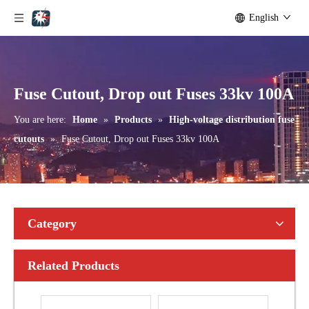
English
Polymer Fuse Cutout, Drop out Fuses 15 Kv 100A
Polymer Fuse Cutout, Drop out Fuses 15 Kv 200A
Fuse Cutout, Drop out Fuses 33kv 100A
You are here:
Home
»
Products
»
High-voltage distribution fuse
cutouts
»
Fuse Cutout, Drop out Fuses 33kv 100A
Category
Related Products
Polymer Fuse Cutout, Drop out Fuses 36 Kv 300A
Polymer Fuse Cutout, Drop out Fuses 21 Kv 100A