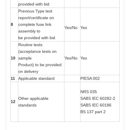
p
r
ovi
d
e
d wi
t
h bid
Pre
v
ious
T
ype
t
es
t
r
e
p
o
r
t
/cer
t
i
f
ic
a
t
e on
8
c
o
mplete fu
s
e link
Yes
/No
Yes
a
sse
mbly
t
o
be
p
r
o
v
i
ded wi
t
h bid
R
o
utine
t
es
t
s
(a
cce
p
t
a
nce
t
es
t
s
o
n
10
s
a
mple
Yes
/No
Yes
Pr
o
duc
t
)
t
o
b
e
p
r
o
v
i
d
e
d
on del
i
v
e
ry
11
Ap
p
lic
a
ble s
ta
n
d
a
rd
P
I
ESA 0
0
2
NRS
03
5
Oth
e
r
a
p
p
lic
a
ble
SABS
I
EC
602
8
2
-
2
12
s
ta
n
d
a
r
d
s
SABS
I
EC
601
8
6
BS 1
3
7
pa
rt 2