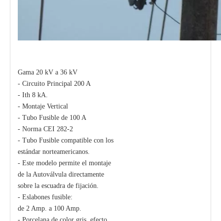
Gama 20 kV a 36 kV
- Circuito Principal 200 A
- Ith 8 kA.
Polymer Fuse Cutout, Drop out Fuses 21 Kv 200A
Polymer Fuse Cutout, Drop out Fuses 15 Kv 100A
- Montaje Vertical
- Tubo Fusible de 100 A
- Norma CEI 282-2
- Tubo Fusible compatible con los
estándar norteamericanos.
- Este modelo permite el montaje
de la Autoválvula directamente
sobre la escuadra de fijación.
- Eslabones fusible:
de 2 Amp. a 100 Amp.
- Porcelana de color gris, efecto