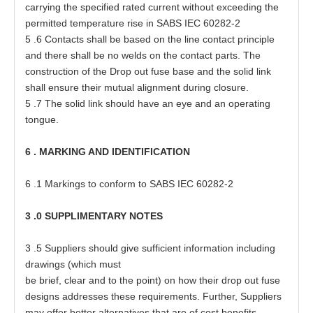
c
a
rrying
t
he speci
f
i
e
d r
at
e
d curr
e
nt w
i
t
hout
ex
ce
e
d
i
ng
t
he
p
e
rmi
tt
e
d
t
e
mper
a
t
ure
r
i
s
e in
S
ABS
I
EC
60282
-
2
5
.6 C
o
nt
a
c
t
s shall be
ba
s
e
d on
t
he line
c
on
t
a
ct
p
rinc
i
ple
a
nd
t
h
e
re shall be no welds
o
n
t
he
c
on
t
a
ct
p
a
r
t
s
.
T
he
c
on
s
t
ruc
t
ion of
t
he Dr
o
p o
u
t fu
s
e
ba
s
e
a
nd
t
he solid link
shall
e
n
s
ure
t
h
e
ir mu
t
u
a
l
a
lig
n
m
e
nt during cl
o
s
ur
e
.
5
.7
T
he solid link should
h
a
ve
a
n
e
ye
a
nd
a
n o
p
e
r
at
ing
t
on
g
u
e
.
6
.
MA
RK
I
NG
A
ND
I
D
E
N
TI
F
I
C
A
T
I
ON
6
.1 M
a
rk
i
ngs
t
o
c
onform
t
o SABS
I
EC
6028
2
-
2
3
.0
S
U
P
PL
IM
E
N
TA
R
Y
N
OTES
3
.5 Sup
p
li
e
rs should give
s
u
f
f
i
ci
e
nt in
f
o
r
m
at
ion including
d
ra
wi
n
gs
(
which mu
s
t
be
b
ri
e
f, cl
e
a
r
a
nd
t
o the
p
oin
t
) on how
t
h
e
ir d
r
op
o
u
t fu
s
e
d
es
igns
a
d
d
r
esse
s
t
h
es
e
r
e
quir
e
m
e
nts. Fur
t
h
e
r, Sup
p
li
e
rs
ma
y
o
f
fe
r be
tt
e
r
a
ltern
a
t
i
ve
s
t
h
a
t
a
re of c
o
s
t
b
e
n
e
f
i
t
s