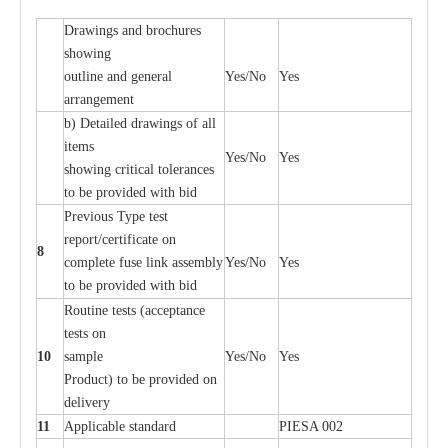
D
ra
wings
a
nd
b
ro
c
hu
r
e
s
showing
out
l
ine
a
nd g
e
n
e
r
a
l
Y
e
s/No
Y
e
s
a
r
r
a
n
g
e
ment
b)
De
tailed d
r
a
wings of
a
ll
i
t
e
ms
Y
e
s/No
Y
e
s
showing
c
ritic
a
l
t
ole
ra
n
c
e
s
to be provid
e
d with b
i
d
P
r
e
vious
T
y
p
e test
r
e
por
t
/c
e
rtifi
ca
te on
8
c
omp
l
e
te
f
use l
i
nk
a
sse
m
b
l
y
Y
e
s/No
Y
e
s
to be provid
e
d with b
i
d
Rout
i
ne tests (
acce
p
t
a
n
c
e
tests on
10
s
a
mp
l
e
Y
e
s/No
Y
e
s
P
rodu
c
t) to be pro
v
ided
o
n
d
e
l
i
v
e
r
y
11
Applic
a
ble st
a
nd
a
rd
P
I
ESA 002