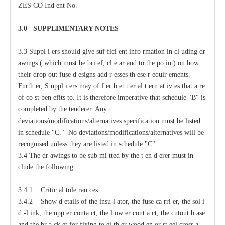
ZES
C
O
I
nd
e
nt No.
3.0
S
U
P
PLIMENTA
R
Y
N
O
T
ES
3.3
S
uppl
i
e
rs should give suf
f
ici
e
nt
i
nfo
r
mation
i
n
c
l
u
ding dr
a
wings (
w
hich
m
ust be bri
e
f,
c
l
e
a
r
a
nd to
t
he po
i
nt) on how
their drop out fuse d
e
signs
a
dd
r
e
sses
t
h
e
se r
e
quir
e
ments.
F
urth
e
r, S
u
ppl
i
e
rs
ma
y
o
f
f
e
r b
e
t
t
e
r
a
l
t
e
rn
a
t
i
v
e
s that
a
r
e
of
c
o
s
t ben
e
fits to.
It
i
s
t
h
e
r
e
fore i
m
p
e
rat
i
v
e t
h
at sched
u
le "B" is
c
o
m
plet
e
d by
t
h
e tender
e
r.
An
y
d
ev
ia
t
io
n
s/
m
o
d
ifi
c
at
i
o
n
s/a
l
terna
t
i
v
e
s spe
c
ifi
c
at
i
on
m
u
st be l
i
sted
in s
c
h
e
d
u
le "C." No d
ev
ia
t
io
n
s
/
m
o
d
ifi
c
at
i
o
n
s
/a
l
terna
t
iv
e
s
w
i
l
l be
r
ec
og
n
ised u
n
less t
h
e
y are l
i
sted in s
c
h
e
d
u
l
e
"
C"
3.4 The dr
a
wings to be sub
m
i
t
ted
b
y the t
e
n
d
e
rer must
i
n
c
lude the following:
3.4.1 Critic
a
l
t
ole
ra
n
ce
s
3.4.2
S
how d
e
tails of the insu
l
a
tor, the fuse
ca
r
ri
e
r, the sol
i
d
-
l
i
nk, the upp
e
r
c
onta
c
t,
t
he l
o
w
e
r
c
ont
a
c
t,
t
he
c
utout b
a
se
a
nd the br
a
c
k
e
t for fixing to
e
i
t
h
e
r wood
e
n or st
ee
l
c
ross
a