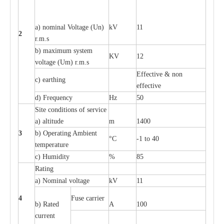
a
) nominal
V
ol
t
a
ge
(
Un)
kV
11
2
r.m.s
b) m
a
xi
m
um
s
y
stem
KV
12
voltage (
U
m) r.m.s
E
f
f
e
c
t
i
ve & non
c
)
e
a
rthing
e
f
f
ec
t
i
ve
d) Fr
e
qu
e
n
c
y
Hz
50
S
i
t
e
c
ondi
t
io
n
s of s
e
rvi
c
e
a
)
a
l
t
i
t
ude
m
1400
3
b)
O
p
e
r
a
t
i
ng Ambient
°C
-
1 to 40
temp
e
r
a
ture
c
)
H
um
i
di
t
y
%
85
R
a
t
i
ng
a
)
N
om
i
n
a
l vo
l
tage
kV
11
4
F
use
ca
r
r
i
e
r
b) R
a
ted
A
100
c
u
r
r
e
nt