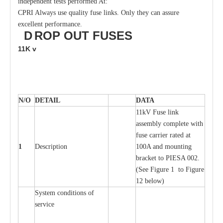
independent tests performed At:
CPRI Always use quality fuse links. Only they can assure
excellent performance.
D
ROP OUT
FUSES
11K
v
N/O
DE
T
AIL
D
A
TA
11kV Fuse l
i
nk
a
ssemb
l
y
c
omp
l
e
te
w
i
t
h
fuse
c
a
r
r
ier r
a
ted
a
t
1
D
e
s
c
ription
100A
a
nd moun
t
ing
br
a
c
k
e
t
t
o
P
I
ESA 002.
(
S
e
e
F
igure 1 to
F
igure
12 b
e
low)
S
y
stem
c
ondi
t
ions of
s
e
r
vice