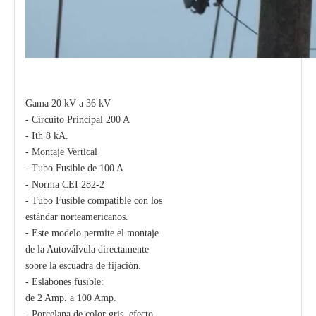
Gama 20 kV a 36 kV
- Circuito Principal 200 A
- Ith 8 kA.
Polymer Fuse Cutout, Drop out Fuses 21 Kv 200A
Polymer Fuse Cutout, Drop out Fuses 15 Kv 100A
- Montaje Vertical
- Tubo Fusible de 100 A
- Norma CEI 282-2
- Tubo Fusible compatible con los
estándar norteamericanos.
- Este modelo permite el montaje
de la Autoválvula directamente
sobre la escuadra de fijación.
- Eslabones fusible:
de 2 Amp. a 100 Amp.
- Porcelana de color gris, efecto