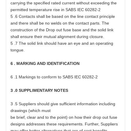
c
a
rrying
t
he speci
f
i
e
d r
at
e
d curr
e
nt w
i
t
hout
ex
ce
e
d
i
ng
t
he
p
e
rmi
tt
e
d
t
e
mper
a
t
ure
r
i
s
e in
S
ABS
I
EC
60282
-
2
5
.6 C
o
nt
a
c
t
s shall be
ba
s
e
d on
t
he line
c
on
t
a
ct
p
rinc
i
ple
a
nd
t
h
e
re shall be no welds
o
n
t
he
c
on
t
a
ct
p
a
r
t
s
.
T
he
c
on
s
t
ruc
t
ion of
t
he Dr
o
p o
u
t fu
s
e
ba
s
e
a
nd
t
he solid link
shall
e
n
s
ure
t
h
e
ir mu
t
u
a
l
a
lig
n
m
e
nt during cl
o
s
ur
e
.
5
.7
T
he solid link should
h
a
ve
a
n
e
ye
a
nd
a
n o
p
e
r
at
ing
t
on
g
u
e
.
6
.
MA
RK
I
NG
A
ND
I
D
E
N
TI
F
I
C
A
T
I
ON
6
.1 M
a
rk
i
ngs
t
o
c
onform
t
o SABS
I
EC
6028
2
-
2
3
.0
S
U
P
PL
IM
E
N
TA
R
Y
N
OTES
3
.5 Sup
p
li
e
rs should give
s
u
f
f
i
ci
e
nt in
f
o
r
m
at
ion including
d
ra
wi
n
gs
(
which mu
s
t
be
b
ri
e
f, cl
e
a
r
a
nd
t
o the
p
oin
t
) on how
t
h
e
ir d
r
op
o
u
t fu
s
e
d
es
igns
a
d
d
r
esse
s
t
h
es
e
r
e
quir
e
m
e
nts. Fur
t
h
e
r, Sup
p
li
e
rs
ma
y
o
f
fe
r be
tt
e
r
a
ltern
a
t
i
ve
s
t
h
a
t
a
re of c
o
s
t
b
e
n
e
f
i
t
s