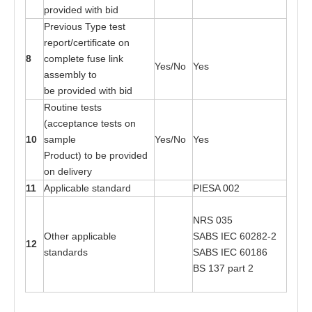
p
r
ovi
d
e
d wi
t
h bid
Pre
v
ious
T
ype
t
es
t
r
e
p
o
r
t
/cer
t
i
f
ic
a
t
e on
8
c
o
mplete fu
s
e link
Yes
/No
Yes
a
sse
mbly
t
o
be
p
r
o
v
i
ded wi
t
h bid
R
o
utine
t
es
t
s
(a
cce
p
t
a
nce
t
es
t
s
o
n
10
s
a
mple
Yes
/No
Yes
Pr
o
duc
t
)
t
o
b
e
p
r
o
v
i
d
e
d
on del
i
v
e
ry
11
Ap
p
lic
a
ble s
ta
n
d
a
rd
P
I
ESA 0
0
2
NRS
03
5
Oth
e
r
a
p
p
lic
a
ble
SABS
I
EC
602
8
2
-
2
12
s
ta
n
d
a
r
d
s
SABS
I
EC
601
8
6
BS 1
3
7
pa
rt 2