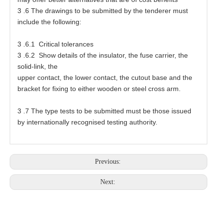
3
.6
T
he
d
r
a
wings
t
o be s
u
bmi
tt
e
d by
t
he
t
e
nder
e
r mu
s
t
inc
l
ude
t
he f
o
llowing:
3
.6.1 Cri
t
ic
a
l
t
oler
a
nc
e
s
3
.6.2 Show
d
e
ta
ils
o
f
t
he in
s
ula
t
o
r
,
t
he fu
s
e
ca
rri
e
r,
t
he
soli
d
-
li
n
k,
t
he
up
p
e
r c
o
ntact,
t
he l
o
w
e
r c
o
nt
a
c
t
,
t
he
c
ut
o
ut b
a
s
e
a
nd
t
he
b
r
a
ck
e
t
f
or f
ix
ing
t
o
e
ither
w
o
o
den
o
r
s
t
ee
l
c
r
o
s
s
a
rm.
3
.7
T
he
t
ype
t
es
t
s
t
o
b
e submi
t
te
d mu
s
t be
t
ho
s
e is
s
u
e
d
by intern
at
ion
a
lly r
e
c
o
gni
se
d
t
es
t
ing
a
u
t
hori
t
y.
Previous:
Next: