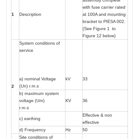
a
sse
m
bly c
o
mplete
wi
t
h f
us
e
ca
rri
e
r r
at
e
d
1
D
es
cri
pt
ion
a
t 1
00
A
a
nd moun
t
ing
b
ra
ck
e
t
t
o
P
I
E
SA 0
02
.
(S
e
e
F
igure 1
t
o
Fi
g
ure 12
b
e
lo
w
)
Sy
s
t
e
m c
o
ndi
t
ions
o
f
s
e
rv
i
ce
a
) nominal Vo
l
ta
ge
kV
33
(Un) r
.
m
.s
2
b)
ma
x
imum
s
y
s
t
e
m
vol
ta
ge (Um)
KV
36
r
.
m
.
s
Eff
e
c
t
i
v
e & n
o
n
c) e
a
r
t
hi
n
g
e
f
f
e
c
t
i
v
e
d)
F
r
e
que
n
cy
Hz
50
Site
c
on
d
iti
o
ns
o
f