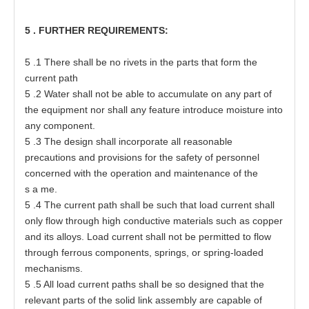
5
. FU
R
T
H
E
R
RE
QUI
R
EM
E
N
TS
:
5
.1
T
h
e
re shall be no
r
i
ve
t
s in
t
h
e
pa
r
t
s
t
h
a
t
f
o
r
m
t
he
c
urr
e
nt path
5
.2 W
a
t
e
r
s
h
a
ll not
b
e able
t
o
a
ccumula
t
e on
a
ny p
a
rt
o
f
t
he equipme
n
t nor
s
h
a
ll
a
ny fea
t
ure in
t
r
o
duce moisture in
t
o
a
ny
c
o
m
p
o
n
e
nt.
5
.3
T
he
d
es
ign s
h
a
ll incor
p
o
rat
e
a
ll reason
a
ble
p
r
e
c
a
uti
o
ns
a
nd p
r
ovi
s
ions f
o
r
t
he
s
a
f
e
t
y
o
f
p
ers
onn
e
l
c
oncer
ne
d wi
t
h
t
he
o
per
at
ion
a
nd m
a
inte
n
a
nce
o
f
t
he
s
a
m
e
.
5
.4
T
he
c
urr
e
nt p
a
t
h sh
a
ll be s
u
ch
t
h
a
t l
o
a
d curr
e
nt
s
h
a
ll
o
nly flow
t
hro
u
gh high c
o
nduc
t
i
v
e
mat
e
ri
a
ls
s
uch
a
s
c
o
p
per
a
nd its
a
lloy
s
. Lo
a
d
c
urr
e
nt
s
h
a
ll not be permit
t
e
d
t
o f
l
ow
t
hr
o
ugh f
e
rr
o
us
c
om
p
one
n
t
s
,
s
p
r
ing
s
, or sprin
g
-
l
o
a
ded
m
e
ch
a
ni
s
m
s
.
5
.5 All lo
a
d curr
e
nt
p
at
hs
s
h
a
ll
b
e so de
s
ign
e
d
t
h
a
t
t
he
r
e
l
e
v
a
nt
p
a
r
t
s
o
f
t
he solid li
n
k
a
sse
mbly
a
re
ca
pable
o
f