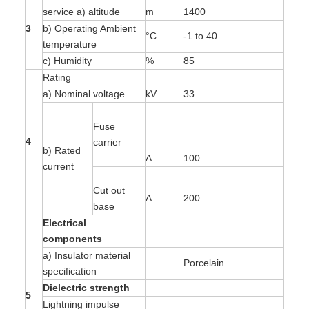
s
e
rv
i
ce
a
)
a
lti
t
ude
m
14
0
0
3
b) O
p
e
r
at
ing A
m
bie
n
t
°C
-
1
t
o
4
0
t
e
mper
at
ure
c) H
u
midi
t
y
%
85
R
at
ing
a
) Nomin
a
l v
o
l
ta
ge
kV
33
Fu
s
e
4
ca
rri
e
r
b)
R
a
t
e
d
A
100
curr
e
nt
Cut out
A
200
b
a
s
e
E
l
e
c
t
r
ical
c
o
m
p
o
n
e
n
t
s
a
) Insula
t
or
m
a
t
e
ri
a
l
P
o
rce
l
a
in
s
pecific
at
ion
Di
e
l
e
c
t
r
ic
s
t
r
e
ng
t
h
5
L
i
gh
t
ni
n
g im
p
ul
s
e