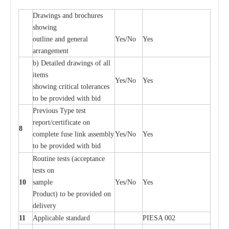
D
ra
wings
a
nd
b
ro
c
hu
r
e
s
showing
out
l
ine
a
nd g
e
n
e
r
a
l
Y
e
s/No
Y
e
s
a
r
r
a
n
g
e
ment
b)
De
tailed d
r
a
wings of
a
ll
i
t
e
ms
Y
e
s/No
Y
e
s
showing
c
ritic
a
l
t
ole
ra
n
c
e
s
to be provid
e
d with b
i
d
P
r
e
vious
T
y
p
e test
r
e
por
t
/c
e
rtifi
ca
te on
8
c
omp
l
e
te
f
use l
i
nk
a
sse
m
b
l
y
Y
e
s/No
Y
e
s
to be provid
e
d with b
i
d
Rout
i
ne tests (
acce
p
t
a
n
c
e
tests on
10
s
a
mp
l
e
Y
e
s/No
Y
e
s
P
rodu
c
t) to be pro
v
ided
o
n
d
e
l
i
v
e
r
y
11
Applic
a
ble st
a
nd
a
rd
P
I
ESA 002