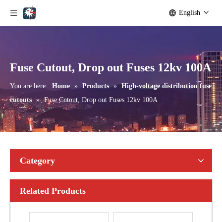
English
Polymer Fuse Cutout, Drop out Fuses 15 Kv 100A
Polymer Fuse Cutout, Drop out Fuses 15 Kv 200A
Fuse Cutout, Drop out Fuses 12kv 100A
You are here:
Home
»
Products
»
High-voltage distribution fuse
cutouts
»
Fuse Cutout, Drop out Fuses 12kv 100A
Category
Related Products
Polymer Fuse Cutout, Drop out Fuses 36 Kv 300A
Polymer Fuse Cutout, Drop out Fuses 21 Kv 100A