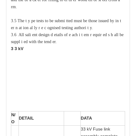
r
m.
3.5 The
t
y
p
e tests
t
o be submi
t
ted must be those issued
b
y in
t
e
r
n
a
t
i
on
a
l
l
y r
e
c
o
gnised testing authori
t
y
.
3.6 All sali
e
nt design d
e
tails of
e
ac
h i
t
e
m r
e
quir
e
d s
h
a
ll be
s
uppl
i
e
d with
t
he tend
e
r.
3
3
kV
N/
D
E
T
A
I
L
DA
T
A
O
3
3 kV Fu
s
e link