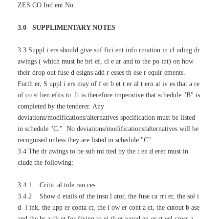
ZES
C
O
I
nd
e
nt No.
3.0
S
U
P
PLIMENTA
R
Y
N
O
T
ES
3.3
S
uppl
i
e
rs should give suf
f
ici
e
nt
i
nfo
r
mation
i
n
c
l
u
ding dr
a
wings (
w
hich
m
ust be bri
e
f,
c
l
e
a
r
a
nd to
t
he po
i
nt) on how
their drop out fuse d
e
signs
a
dd
r
e
sses
t
h
e
se r
e
quir
e
ments.
F
urth
e
r, S
u
ppl
i
e
rs
ma
y
o
f
f
e
r b
e
t
t
e
r
a
l
t
e
rn
a
t
i
v
e
s that
a
r
e
of
c
o
s
t ben
e
fits to.
It
i
s
t
h
e
r
e
fore i
m
p
e
rat
i
v
e t
h
at sched
u
le "B" is
c
o
m
plet
e
d by
t
h
e tender
e
r.
An
y
d
ev
ia
t
io
n
s/
m
o
d
ifi
c
at
i
o
n
s/a
l
terna
t
i
v
e
s spe
c
ifi
c
at
i
on
m
u
st be l
i
sted
in s
c
h
e
d
u
le "C." No d
ev
ia
t
io
n
s
/
m
o
d
ifi
c
at
i
o
n
s
/a
l
terna
t
iv
e
s
w
i
l
l be
r
ec
og
n
ised u
n
less t
h
e
y are l
i
sted in s
c
h
e
d
u
l
e
"
C"
3.4 The dr
a
wings to be sub
m
i
t
ted
b
y the t
e
n
d
e
rer must
i
n
c
lude the following:
3.4.1 Critic
a
l
t
ole
ra
n
ce
s
3.4.2
S
how d
e
tails of the insu
l
a
tor, the fuse
ca
r
ri
e
r, the sol
i
d
-
l
i
nk, the upp
e
r
c
onta
c
t,
t
he l
o
w
e
r
c
ont
a
c
t,
t
he
c
utout b
a
se
a
nd the br
a
c
k
e
t for fixing to
e
i
t
h
e
r wood
e
n or st
ee
l
c
ross
a