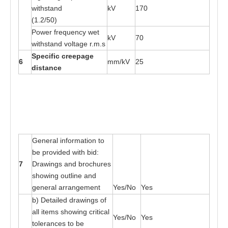
w
ith
s
ta
nd
kV
170
(1.2/
50
)
P
o
wer fr
e
que
n
cy
w
e
t
kV
70
w
ith
s
ta
nd vol
ta
ge r
.
m
.s
S
p
e
cif
i
c c
r
ee
page
6
mm/kV
25
d
i
s
t
an
c
e
G
e
n
e
r
a
l in
f
o
r
m
at
ion
t
o
b
e
p
r
o
v
i
ded wi
t
h
b
id:
7
Dr
a
wings
a
nd b
r
o
c
h
u
r
e
s
showing ou
t
li
n
e
a
nd
gen
e
r
a
l
a
r
r
a
nge
me
nt
Yes
/No
Yes
b) De
ta
il
e
d d
r
a
wings
o
f
a
ll i
t
e
ms
s
ho
w
i
n
g cri
t
ic
a
l
Yes
/No
Yes
t
oler
a
n
ces
t
o be