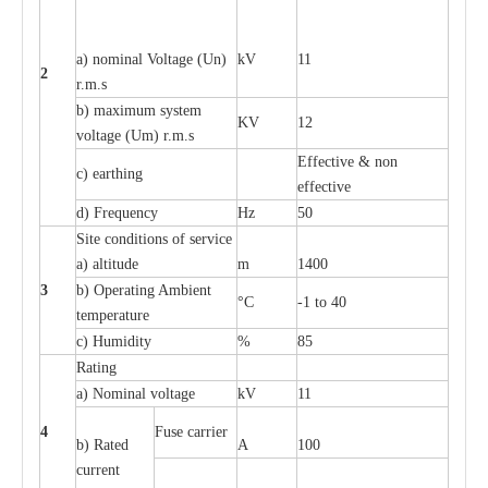
a
) nominal
V
ol
t
a
ge
(
Un)
kV
11
2
r.m.s
b) m
a
xi
m
um
s
y
stem
KV
12
voltage (
U
m) r.m.s
E
f
f
e
c
t
i
ve & non
c
)
e
a
rthing
e
f
f
ec
t
i
ve
d) Fr
e
qu
e
n
c
y
Hz
50
S
i
t
e
c
ondi
t
io
n
s of s
e
rvi
c
e
a
)
a
l
t
i
t
ude
m
1400
3
b)
O
p
e
r
a
t
i
ng Ambient
°C
-
1 to 40
temp
e
r
a
ture
c
)
H
um
i
di
t
y
%
85
R
a
t
i
ng
a
)
N
om
i
n
a
l vo
l
tage
kV
11
4
F
use
ca
r
r
i
e
r
b) R
a
ted
A
100
c
u
r
r
e
nt