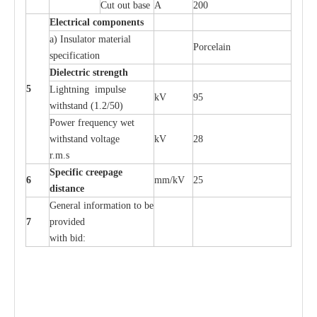
Cut out b
a
se
A
200
Ele
c
t
r
ical
c
o
m
p
o
n
e
n
ts
a
)
I
nsulator ma
t
e
ri
a
l
P
or
c
e
lain
sp
e
c
ifi
ca
t
i
on
Di
e
le
c
t
r
ic s
t
r
e
n
gth
5
L
igh
t
ning
i
mpu
l
se
kV
95
withstand
(
1.2/50)
P
ow
e
r
f
r
e
qu
e
n
c
y w
e
t
wi
t
hstand volt
a
ge
kV
28
r.m.s
Sp
ec
i
f
ic
cree
p
age
6
m
m
/kV
25
d
ista
n
c
e
G
e
n
e
r
a
l
i
nfo
r
mation
t
o be
7
pro
v
ided
with b
i
d: