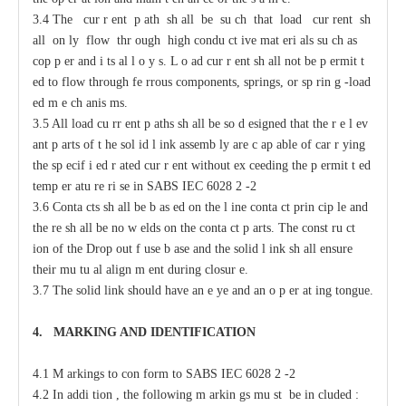
3.4 The
c
ur
r
e
nt p
a
th sh
a
ll be su
c
h that load
c
ur
re
nt sh
a
ll on
l
y flow thr
o
ugh high
c
ondu
c
t
i
ve mat
e
ri
a
ls su
c
h
a
s
c
op
p
e
r
a
nd i
t
s
a
l
l
o
y
s
.
L
o
a
d
c
ur
r
e
nt sh
a
ll not
b
e p
e
rmit
t
e
d to flow through
fe
r
rous
c
omponents, springs, or sp
r
in
g
-
load
e
d m
e
c
h
a
nis
m
s.
3.5 All load
c
u
r
r
e
nt p
a
ths
s
h
a
ll be so
d
e
signed that the r
e
l
e
v
a
nt
p
a
rts of t
h
e sol
i
d l
i
nk
a
ssemb
l
y
a
re
c
a
p
a
ble of
ca
r
r
y
ing
the sp
ec
if
i
e
d
r
a
ted
c
ur
r
e
nt without
e
x
cee
ding the p
e
rmit
t
e
d
temp
e
r
a
tu
r
e ri
s
e in
S
ABS
I
EC 6028
2
-
2
3.6 Conta
c
ts sh
a
ll be b
a
s
e
d
o
n the l
i
ne
c
onta
c
t prin
c
ip
l
e
a
nd
the
r
e sh
a
ll be no w
e
lds on the
c
onta
c
t p
a
rts. The
c
onst
r
u
c
t
i
on of
t
he
D
rop
o
ut f
u
se b
a
se
a
nd the solid l
i
nk sh
a
ll
e
nsure
their mu
t
u
a
l align
m
e
nt during
c
losur
e
.
3.7 The solid
l
ink should have
a
n
e
y
e
a
nd
a
n o
p
e
r
a
t
i
ng tongue.
4.
M
A
R
KING AND IDE
N
TIFIC
A
TION
4.1 M
a
rkings to con
f
orm to
S
ABS
I
EC 6028
2
-
2
4.2
I
n
a
ddi
t
ion ,
t
he following m
a
rkin
g
s mu
s
t be in
c
luded :