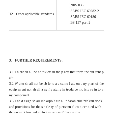
NRS 035
S
ABS
I
EC 6028
2
-
2
12
Oth
e
r
a
ppl
i
ca
b
l
e stand
a
r
ds
S
ABS
I
EC 60186
BS 137 p
a
rt 2
3. F
U
RTHER
R
EQUIREMENT
S
:
3.1 Th
e
re sh
a
ll be no riv
e
ts
i
n the p
a
rts that
f
orm the
c
ur
re
nt
p
a
th
3.2
W
a
ter sh
a
ll not
b
e
a
b
l
e to
a
c
c
umu
l
a
te on
a
n
y p
a
rt of the
e
quip
m
e
nt
n
or sh
a
ll
a
n
y f
e
a
tu
r
e in
t
rodu
c
e mo
i
stu
r
e in
t
o
a
n
y
c
omponent.
3.3 The d
e
sign sh
a
ll inc
o
rpo
r
a
te
a
ll
r
ea
son
a
ble pre
ca
u
t
ions
a
nd provisions for
t
he s
a
f
e
t
y of p
e
rsonn
e
l co
n
ce
r
n
e
d with
t
he op
e
r
a
t
i
on
a
nd main
t
e
n
a
n
c
e of the s
a
m
e
.