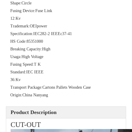
Shape:
Circle
Fusing Device:
Fuse Link
12:
Kv
Trademark:
OEIpower
Specification:
IEC282-2 IEEEc37-41
HS Code:
85351000
Breaking Capacity:
High
Usaga:
High Voltage
Fusing Speed:
T K
Polymer Fuse Cutout, Drop out Fuses 27 Kv 100A
Polymer Fuse Cutout, Drop out Fuses 27 Kv 200A
Standard:
IEC IEEE
36:
Kv
Transport Package:
Cartons Pallets Wooden Case
Origin:
China Nanyang
Product Description
CUT-OUT