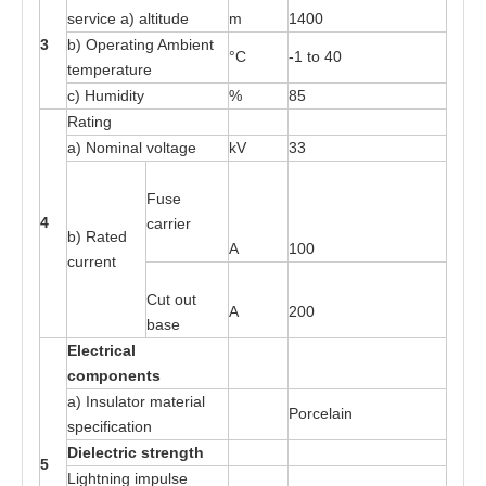
s
e
rv
i
ce
a
)
a
lti
t
ude
m
14
0
0
3
b) O
p
e
r
at
ing A
m
bie
n
t
°C
-
1
t
o
4
0
t
e
mper
at
ure
c) H
u
midi
t
y
%
85
R
at
ing
a
) Nomin
a
l v
o
l
ta
ge
kV
33
Fu
s
e
4
ca
rri
e
r
b)
R
a
t
e
d
A
100
curr
e
nt
Cut out
A
200
b
a
s
e
E
l
e
c
t
r
ical
c
o
m
p
o
n
e
n
t
s
a
) Insula
t
or
m
a
t
e
ri
a
l
P
o
rce
l
a
in
s
pecific
at
ion
Di
e
l
e
c
t
r
ic
s
t
r
e
ng
t
h
5
L
i
gh
t
ni
n
g im
p
ul
s
e