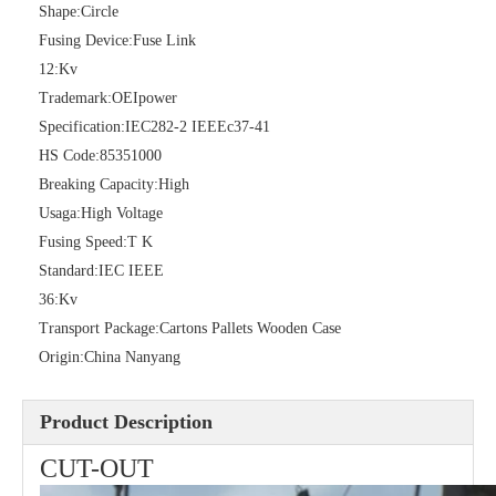
Shape:
Circle
Fusing Device:
Fuse Link
12:
Kv
Trademark:
OEIpower
Specification:
IEC282-2 IEEEc37-41
HS Code:
85351000
Breaking Capacity:
High
Usaga:
High Voltage
Fusing Speed:
T K
Polymer Fuse Cutout, Drop out Fuses 27 Kv 100A
Polymer Fuse Cutout, Drop out Fuses 24kv 200A
Standard:
IEC IEEE
36:
Kv
Transport Package:
Cartons Pallets Wooden Case
Origin:
China Nanyang
Product Description
CUT-OUT