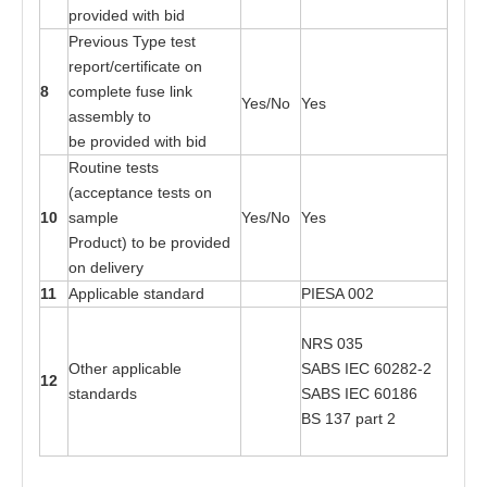
p
r
ovi
d
e
d wi
t
h bid
Pre
v
ious
T
ype
t
es
t
r
e
p
o
r
t
/cer
t
i
f
ic
a
t
e on
8
c
o
mplete fu
s
e link
Yes
/No
Yes
a
sse
mbly
t
o
be
p
r
o
v
i
ded wi
t
h bid
R
o
utine
t
es
t
s
(a
cce
p
t
a
nce
t
es
t
s
o
n
10
s
a
mple
Yes
/No
Yes
Pr
o
duc
t
)
t
o
b
e
p
r
o
v
i
d
e
d
on del
i
v
e
ry
11
Ap
p
lic
a
ble s
ta
n
d
a
rd
P
I
ESA 0
0
2
NRS
03
5
Oth
e
r
a
p
p
lic
a
ble
SABS
I
EC
602
8
2
-
2
12
s
ta
n
d
a
r
d
s
SABS
I
EC
601
8
6
BS 1
3
7
pa
rt 2