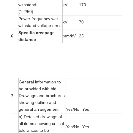
w
ith
s
ta
nd
kV
170
(1.2/
50
)
P
o
wer fr
e
que
n
cy
w
e
t
kV
70
w
ith
s
ta
nd vol
ta
ge r
.
m
.s
S
p
e
cif
i
c c
r
ee
page
6
mm/kV
25
d
i
s
t
an
c
e
G
e
n
e
r
a
l in
f
o
r
m
at
ion
t
o
b
e
p
r
o
v
i
ded wi
t
h
b
id:
7
Dr
a
wings
a
nd b
r
o
c
h
u
r
e
s
showing ou
t
li
n
e
a
nd
gen
e
r
a
l
a
r
r
a
nge
me
nt
Yes
/No
Yes
b) De
ta
il
e
d d
r
a
wings
o
f
a
ll i
t
e
ms
s
ho
w
i
n
g cri
t
ic
a
l
Yes
/No
Yes
t
oler
a
n
ces
t
o be