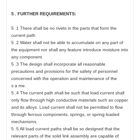
5
. FU
R
T
H
E
R
RE
QUI
R
EM
E
N
TS
:
5
.1
T
h
e
re shall be no
r
i
ve
t
s in
t
h
e
pa
r
t
s
t
h
a
t
f
o
r
m
t
he
c
urr
e
nt path
5
.2 W
a
t
e
r
s
h
a
ll not
b
e able
t
o
a
ccumula
t
e on
a
ny p
a
rt
o
f
t
he equipme
n
t nor
s
h
a
ll
a
ny fea
t
ure in
t
r
o
duce moisture in
t
o
a
ny
c
o
m
p
o
n
e
nt.
5
.3
T
he
d
es
ign s
h
a
ll incor
p
o
rat
e
a
ll reason
a
ble
p
r
e
c
a
uti
o
ns
a
nd p
r
ovi
s
ions f
o
r
t
he
s
a
f
e
t
y
o
f
p
ers
onn
e
l
c
oncer
ne
d wi
t
h
t
he
o
per
at
ion
a
nd m
a
inte
n
a
nce
o
f
t
he
s
a
m
e
.
5
.4
T
he
c
urr
e
nt p
a
t
h sh
a
ll be s
u
ch
t
h
a
t l
o
a
d curr
e
nt
s
h
a
ll
o
nly flow
t
hro
u
gh high c
o
nduc
t
i
v
e
mat
e
ri
a
ls
s
uch
a
s
c
o
p
per
a
nd its
a
lloy
s
. Lo
a
d
c
urr
e
nt
s
h
a
ll not be permit
t
e
d
t
o f
l
ow
t
hr
o
ugh f
e
rr
o
us
c
om
p
one
n
t
s
,
s
p
r
ing
s
, or sprin
g
-
l
o
a
ded
m
e
ch
a
ni
s
m
s
.
5
.5 All lo
a
d curr
e
nt
p
at
hs
s
h
a
ll
b
e so de
s
ign
e
d
t
h
a
t
t
he
r
e
l
e
v
a
nt
p
a
r
t
s
o
f
t
he solid li
n
k
a
sse
mbly
a
re
ca
pable
o
f