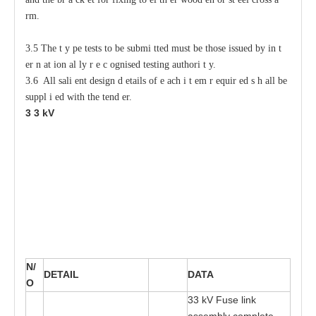
r
m.
3.5 The
t
y
p
e tests
t
o be submi
t
ted must be those issued
b
y in
t
e
r
n
a
t
i
on
a
l
l
y r
e
c
o
gnised testing authori
t
y
.
3.6 All sali
e
nt design d
e
tails of
e
ac
h i
t
e
m r
e
quir
e
d s
h
a
ll be
s
uppl
i
e
d with
t
he tend
e
r.
3
3
kV
N/
D
E
T
A
I
L
DA
T
A
O
3
3 kV Fu
s
e link