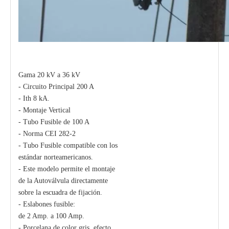
Gama 20 kV a 36 kV
- Circuito Principal 200 A
- Ith 8 kA.
Polymer Fuse Cutout, Drop out Fuses 21 Kv 200A
Polymer Fuse Cutout, Drop out Fuses 21 Kv 300A
- Montaje Vertical
- Tubo Fusible de 100 A
- Norma CEI 282-2
- Tubo Fusible compatible con los
estándar norteamericanos.
- Este modelo permite el montaje
de la Autoválvula directamente
sobre la escuadra de fijación.
- Eslabones fusible:
de 2 Amp. a 100 Amp.
- Porcelana de color gris, efecto