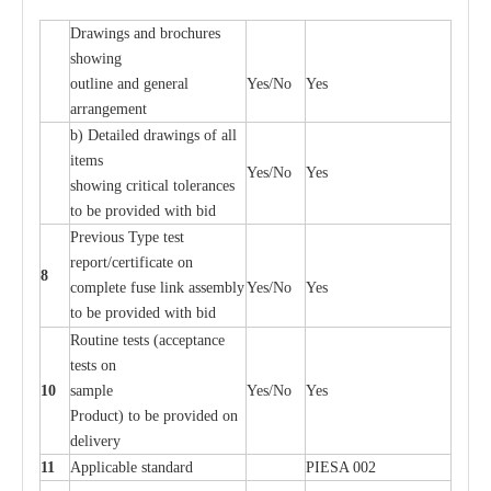
D
ra
wings
a
nd
b
ro
c
hu
r
e
s
showing
out
l
ine
a
nd g
e
n
e
r
a
l
Y
e
s/No
Y
e
s
a
r
r
a
n
g
e
ment
b)
De
tailed d
r
a
wings of
a
ll
i
t
e
ms
Y
e
s/No
Y
e
s
showing
c
ritic
a
l
t
ole
ra
n
c
e
s
to be provid
e
d with b
i
d
P
r
e
vious
T
y
p
e test
r
e
por
t
/c
e
rtifi
ca
te on
8
c
omp
l
e
te
f
use l
i
nk
a
sse
m
b
l
y
Y
e
s/No
Y
e
s
to be provid
e
d with b
i
d
Rout
i
ne tests (
acce
p
t
a
n
c
e
tests on
10
s
a
mp
l
e
Y
e
s/No
Y
e
s
P
rodu
c
t) to be pro
v
ided
o
n
d
e
l
i
v
e
r
y
11
Applic
a
ble st
a
nd
a
rd
P
I
ESA 002