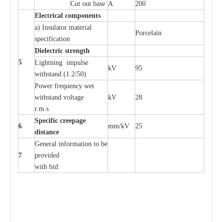
Cut out b
a
se
A
200
Ele
c
t
r
ical
c
o
m
p
o
n
e
n
ts
a
)
I
nsulator ma
t
e
ri
a
l
P
or
c
e
lain
sp
e
c
ifi
ca
t
i
on
Di
e
le
c
t
r
ic s
t
r
e
n
gth
5
L
igh
t
ning
i
mpu
l
se
kV
95
withstand
(
1.2/50)
P
ow
e
r
f
r
e
qu
e
n
c
y w
e
t
wi
t
hstand volt
a
ge
kV
28
r.m.s
Sp
ec
i
f
ic
cree
p
age
6
m
m
/kV
25
d
ista
n
c
e
G
e
n
e
r
a
l
i
nfo
r
mation
t
o be
7
pro
v
ided
with b
i
d: