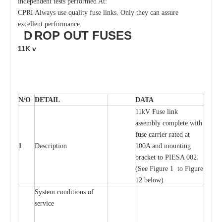
independent tests performed At:
CPRI Always use quality fuse links. Only they can assure
excellent performance.
D
ROP OUT
FUSES
11K
v
N/O
DE
T
AIL
D
A
TA
11kV Fuse l
i
nk
a
ssemb
l
y
c
omp
l
e
te
w
i
t
h
fuse
c
a
r
r
ier r
a
ted
a
t
1
D
e
s
c
ription
100A
a
nd moun
t
ing
br
a
c
k
e
t
t
o
P
I
ESA 002.
(
S
e
e
F
igure 1 to
F
igure
12 b
e
low)
S
y
stem
c
ondi
t
ions of
s
e
r
vice