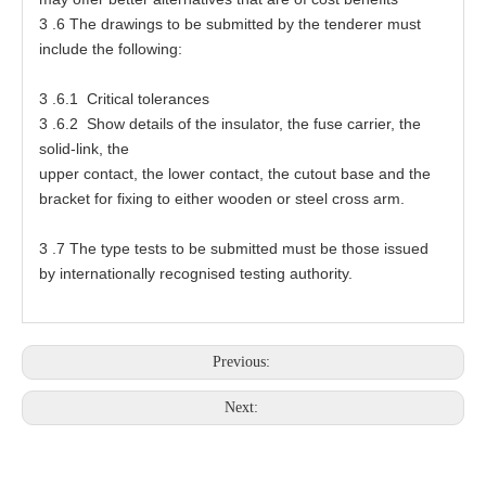
3
.6
T
he
d
r
a
wings
t
o be s
u
bmi
tt
e
d by
t
he
t
e
nder
e
r mu
s
t
inc
l
ude
t
he f
o
llowing:
3
.6.1 Cri
t
ic
a
l
t
oler
a
nc
e
s
3
.6.2 Show
d
e
ta
ils
o
f
t
he in
s
ula
t
o
r
,
t
he fu
s
e
ca
rri
e
r,
t
he
soli
d
-
li
n
k,
t
he
up
p
e
r c
o
ntact,
t
he l
o
w
e
r c
o
nt
a
c
t
,
t
he
c
ut
o
ut b
a
s
e
a
nd
t
he
b
r
a
ck
e
t
f
or f
ix
ing
t
o
e
ither
w
o
o
den
o
r
s
t
ee
l
c
r
o
s
s
a
rm.
3
.7
T
he
t
ype
t
es
t
s
t
o
b
e submi
t
te
d mu
s
t be
t
ho
s
e is
s
u
e
d
by intern
at
ion
a
lly r
e
c
o
gni
se
d
t
es
t
ing
a
u
t
hori
t
y.
Previous:
Next: