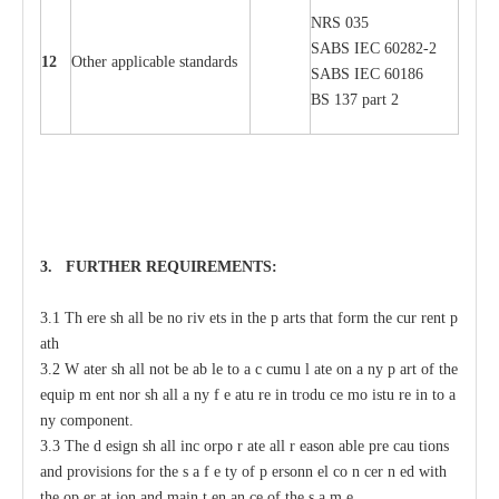
NRS 035
S
ABS
I
EC 6028
2
-
2
12
Oth
e
r
a
ppl
i
ca
b
l
e stand
a
r
ds
S
ABS
I
EC 60186
BS 137 p
a
rt 2
3. F
U
RTHER
R
EQUIREMENT
S
:
3.1 Th
e
re sh
a
ll be no riv
e
ts
i
n the p
a
rts that
f
orm the
c
ur
re
nt
p
a
th
3.2
W
a
ter sh
a
ll not
b
e
a
b
l
e to
a
c
c
umu
l
a
te on
a
n
y p
a
rt of the
e
quip
m
e
nt
n
or sh
a
ll
a
n
y f
e
a
tu
r
e in
t
rodu
c
e mo
i
stu
r
e in
t
o
a
n
y
c
omponent.
3.3 The d
e
sign sh
a
ll inc
o
rpo
r
a
te
a
ll
r
ea
son
a
ble pre
ca
u
t
ions
a
nd provisions for
t
he s
a
f
e
t
y of p
e
rsonn
e
l co
n
ce
r
n
e
d with
t
he op
e
r
a
t
i
on
a
nd main
t
e
n
a
n
c
e of the s
a
m
e
.