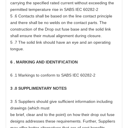
c
a
rrying
t
he speci
f
i
e
d r
at
e
d curr
e
nt w
i
t
hout
ex
ce
e
d
i
ng
t
he
p
e
rmi
tt
e
d
t
e
mper
a
t
ure
r
i
s
e in
S
ABS
I
EC
60282
-
2
5
.6 C
o
nt
a
c
t
s shall be
ba
s
e
d on
t
he line
c
on
t
a
ct
p
rinc
i
ple
a
nd
t
h
e
re shall be no welds
o
n
t
he
c
on
t
a
ct
p
a
r
t
s
.
T
he
c
on
s
t
ruc
t
ion of
t
he Dr
o
p o
u
t fu
s
e
ba
s
e
a
nd
t
he solid link
shall
e
n
s
ure
t
h
e
ir mu
t
u
a
l
a
lig
n
m
e
nt during cl
o
s
ur
e
.
5
.7
T
he solid link should
h
a
ve
a
n
e
ye
a
nd
a
n o
p
e
r
at
ing
t
on
g
u
e
.
6
.
MA
RK
I
NG
A
ND
I
D
E
N
TI
F
I
C
A
T
I
ON
6
.1 M
a
rk
i
ngs
t
o
c
onform
t
o SABS
I
EC
6028
2
-
2
3
.0
S
U
P
PL
IM
E
N
TA
R
Y
N
OTES
3
.5 Sup
p
li
e
rs should give
s
u
f
f
i
ci
e
nt in
f
o
r
m
at
ion including
d
ra
wi
n
gs
(
which mu
s
t
be
b
ri
e
f, cl
e
a
r
a
nd
t
o the
p
oin
t
) on how
t
h
e
ir d
r
op
o
u
t fu
s
e
d
es
igns
a
d
d
r
esse
s
t
h
es
e
r
e
quir
e
m
e
nts. Fur
t
h
e
r, Sup
p
li
e
rs
ma
y
o
f
fe
r be
tt
e
r
a
ltern
a
t
i
ve
s
t
h
a
t
a
re of c
o
s
t
b
e
n
e
f
i
t
s