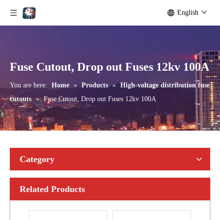
English
Polymer Fuse Cutout, Drop out Fuses 15 Kv 100A
Polymer Fuse Cutout, Drop out Fuses 15 Kv 200A
Fuse Cutout, Drop out Fuses 12kv 100A
You are here:
Home
»
Products
»
High-voltage distribution fuse
cutouts
»
Fuse Cutout, Drop out Fuses 12kv 100A
Category
Related Products
Polymer Fuse Cutout, Drop out Fuses 36 Kv 300A
Polymer Fuse Cutout, Drop out Fuses 21 Kv 100A