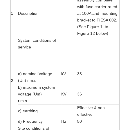
a
sse
m
bly c
o
mplete
wi
t
h f
us
e
ca
rri
e
r r
at
e
d
1
D
es
cri
pt
ion
a
t 1
00
A
a
nd moun
t
ing
b
ra
ck
e
t
t
o
P
I
E
SA 0
02
.
(S
e
e
F
igure 1
t
o
Fi
g
ure 12
b
e
lo
w
)
Sy
s
t
e
m c
o
ndi
t
ions
o
f
s
e
rv
i
ce
a
) nominal Vo
l
ta
ge
kV
33
(Un) r
.
m
.s
2
b)
ma
x
imum
s
y
s
t
e
m
vol
ta
ge (Um)
KV
36
r
.
m
.
s
Eff
e
c
t
i
v
e & n
o
n
c) e
a
r
t
hi
n
g
e
f
f
e
c
t
i
v
e
d)
F
r
e
que
n
cy
Hz
50
Site
c
on
d
iti
o
ns
o
f