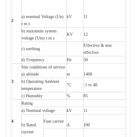
a
) nominal
V
ol
t
a
ge
(
Un)
kV
11
2
r.m.s
b) m
a
xi
m
um
s
y
stem
KV
12
voltage (
U
m) r.m.s
E
f
f
e
c
t
i
ve & non
c
)
e
a
rthing
e
f
f
ec
t
i
ve
d) Fr
e
qu
e
n
c
y
Hz
50
S
i
t
e
c
ondi
t
io
n
s of s
e
rvi
c
e
a
)
a
l
t
i
t
ude
m
1400
3
b)
O
p
e
r
a
t
i
ng Ambient
°C
-
1 to 40
temp
e
r
a
ture
c
)
H
um
i
di
t
y
%
85
R
a
t
i
ng
a
)
N
om
i
n
a
l vo
l
tage
kV
11
4
F
use
ca
r
r
i
e
r
b) R
a
ted
A
100
c
u
r
r
e
nt