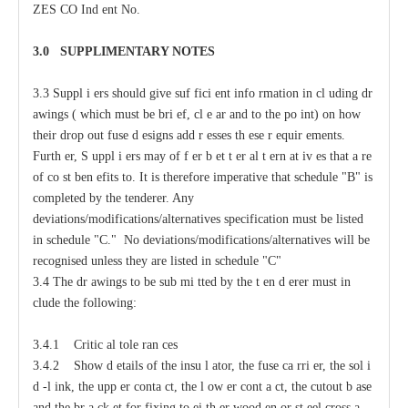
ZES
C
O
I
nd
e
nt No.
3.0
S
U
P
PLIMENTA
R
Y
N
O
T
ES
3.3
S
uppl
i
e
rs should give suf
f
ici
e
nt
i
nfo
r
mation
i
n
c
l
u
ding dr
a
wings (
w
hich
m
ust be bri
e
f,
c
l
e
a
r
a
nd to
t
he po
i
nt) on how
their drop out fuse d
e
signs
a
dd
r
e
sses
t
h
e
se r
e
quir
e
ments.
F
urth
e
r, S
u
ppl
i
e
rs
ma
y
o
f
f
e
r b
e
t
t
e
r
a
l
t
e
rn
a
t
i
v
e
s that
a
r
e
of
c
o
s
t ben
e
fits to.
It
i
s
t
h
e
r
e
fore i
m
p
e
rat
i
v
e t
h
at sched
u
le "B" is
c
o
m
plet
e
d by
t
h
e tender
e
r.
An
y
d
ev
ia
t
io
n
s/
m
o
d
ifi
c
at
i
o
n
s/a
l
terna
t
i
v
e
s spe
c
ifi
c
at
i
on
m
u
st be l
i
sted
in s
c
h
e
d
u
le "C." No d
ev
ia
t
io
n
s
/
m
o
d
ifi
c
at
i
o
n
s
/a
l
terna
t
iv
e
s
w
i
l
l be
r
ec
og
n
ised u
n
less t
h
e
y are l
i
sted in s
c
h
e
d
u
l
e
"
C"
3.4 The dr
a
wings to be sub
m
i
t
ted
b
y the t
e
n
d
e
rer must
i
n
c
lude the following:
3.4.1 Critic
a
l
t
ole
ra
n
ce
s
3.4.2
S
how d
e
tails of the insu
l
a
tor, the fuse
ca
r
ri
e
r, the sol
i
d
-
l
i
nk, the upp
e
r
c
onta
c
t,
t
he l
o
w
e
r
c
ont
a
c
t,
t
he
c
utout b
a
se
a
nd the br
a
c
k
e
t for fixing to
e
i
t
h
e
r wood
e
n or st
ee
l
c
ross
a