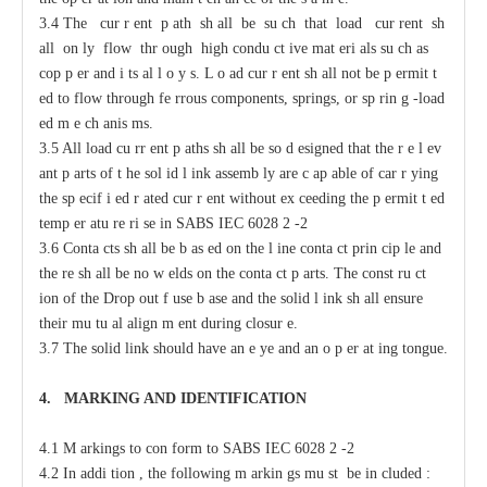
3.4 The
c
ur
r
e
nt p
a
th sh
a
ll be su
c
h that load
c
ur
re
nt sh
a
ll on
l
y flow thr
o
ugh high
c
ondu
c
t
i
ve mat
e
ri
a
ls su
c
h
a
s
c
op
p
e
r
a
nd i
t
s
a
l
l
o
y
s
.
L
o
a
d
c
ur
r
e
nt sh
a
ll not
b
e p
e
rmit
t
e
d to flow through
fe
r
rous
c
omponents, springs, or sp
r
in
g
-
load
e
d m
e
c
h
a
nis
m
s.
3.5 All load
c
u
r
r
e
nt p
a
ths
s
h
a
ll be so
d
e
signed that the r
e
l
e
v
a
nt
p
a
rts of t
h
e sol
i
d l
i
nk
a
ssemb
l
y
a
re
c
a
p
a
ble of
ca
r
r
y
ing
the sp
ec
if
i
e
d
r
a
ted
c
ur
r
e
nt without
e
x
cee
ding the p
e
rmit
t
e
d
temp
e
r
a
tu
r
e ri
s
e in
S
ABS
I
EC 6028
2
-
2
3.6 Conta
c
ts sh
a
ll be b
a
s
e
d
o
n the l
i
ne
c
onta
c
t prin
c
ip
l
e
a
nd
the
r
e sh
a
ll be no w
e
lds on the
c
onta
c
t p
a
rts. The
c
onst
r
u
c
t
i
on of
t
he
D
rop
o
ut f
u
se b
a
se
a
nd the solid l
i
nk sh
a
ll
e
nsure
their mu
t
u
a
l align
m
e
nt during
c
losur
e
.
3.7 The solid
l
ink should have
a
n
e
y
e
a
nd
a
n o
p
e
r
a
t
i
ng tongue.
4.
M
A
R
KING AND IDE
N
TIFIC
A
TION
4.1 M
a
rkings to con
f
orm to
S
ABS
I
EC 6028
2
-
2
4.2
I
n
a
ddi
t
ion ,
t
he following m
a
rkin
g
s mu
s
t be in
c
luded :