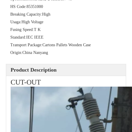
HS Code:
85351000
Breaking Capacity:
High
Polymer Fuse Cutout, Drop out Fuses 27 Kv 100A
Polymer Fuse Cutout, Drop out Fuses 24kv 200A
Usaga:
High Voltage
Fusing Speed:
T K
Standard:
IEC IEEE
Transport Package:
Cartons Pallets Wooden Case
Origin:
China Nanyang
Product Description
CUT-OUT
Polymer Fuse Cutout, Drop out Fuses 27 Kv 200A
Polymer Fuse Cutout, Drop out Fuses 24 Kv 300A