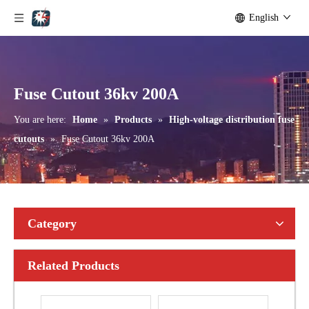
English
Outdoor Single Pole Fused Recloser by-Pass Switches 24kv
Outdoor Single Pole Fused Recloser by-Pass Switches 33kv
Fuse Cutout 36kv 200A
You are here:
Home
»
Products
»
High-voltage distribution fuse
cutouts
»
Fuse Cutout 36kv 200A
Category
Related Products
Polymer Fuse Cutout, Drop out Fuses 15 Kv 100A
Polymer Fuse Cutout, Drop out Fuses 15 Kv 200A