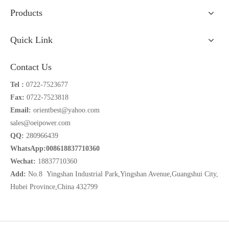
Products
Quick Link
Contact Us
Tel :
0722-7523677
Fax:
0722-7523818
Email:
orientbest@yahoo.com
sales@oeipower.com
QQ:
280966439
WhatsApp:008618837710360
Wechat:
18837710360
Add:
No.8 Yingshan Industrial Park,Yingshan Avenue,Guangshui City,
Hubei Province,China 432799