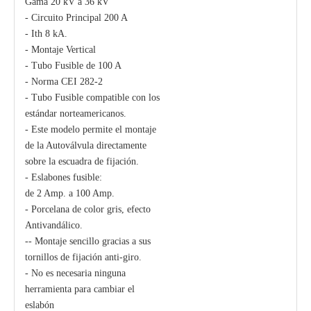
Gama 20 kV a 36 kV
- Circuito Principal 200 A
- Ith 8 kA.
Polymer Fuse Cutout, Drop out Fuses 21 Kv 200A
Polymer Fuse Cutout, Drop out Fuses 15 Kv 100A
- Montaje Vertical
- Tubo Fusible de 100 A
- Norma CEI 282-2
- Tubo Fusible compatible con los
estándar norteamericanos.
- Este modelo permite el montaje
de la Autoválvula directamente
sobre la escuadra de fijación.
- Eslabones fusible:
de 2 Amp. a 100 Amp.
- Porcelana de color gris, efecto
Antivandálico.
-- Montaje sencillo gracias a sus
tornillos de fijación anti-giro.
- No es necesaria ninguna
herramienta para cambiar el
eslabón