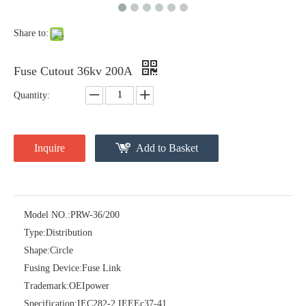
Share to:
Fuse Cutout 36kv 200A
Quantity:
Inquire
Add to Basket
Polymer Fuse Cutout, Drop out Fuses 36 Kv 200A
Polymer Fuse Cutout, Drop out Fuses 18 Kv 200A
Model NO.:
PRW-36/200
Type:
Distribution
Shape:
Circle
Fusing Device:
Fuse Link
Trademark:
OEIpower
Specification:
IEC282-2 IEEEc37-41