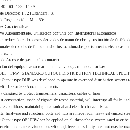
- 40 - 63 -100 - 140 A
e Defectos: 1 , 2 (Estándar) , 3.
e Regeneración : Min. 30s.
es Características :
ivo Autoalimentado. Utilización conjunta con Interruptores automáticos.
te reducción en los costes derivados de mano de obra y sustitución de fusible d
nales derivados de fallos transitorios, ocasionados por tormentas eléctricas , a
 , etc...
 de Arcos y desgaste en los contactos.
ación del equipo tras su rearme manual y acoplamiento en su base.
OEI" "PRW" STANDARD CUTOUT DISTRIBUTION TECHNICAL SPECIF
 Cutout type DHE was developed to operate in overhead distribution systems 
with 100 or 200 A nominal currents.
y designed to protect transformers, capacitors, cables or lines.
ust construction, made of rigorously tested material, will interrupt all faults und
ere conditions, maintaining mechanical and electric characteristics.
rts, hardware and structural bolts and nuts are made from heavy galvanized stee
 Cutout type OEI PRW can be applied on all three-phase system rated at or bel
 environments or environments with high levels of salinity, a cutout may be use