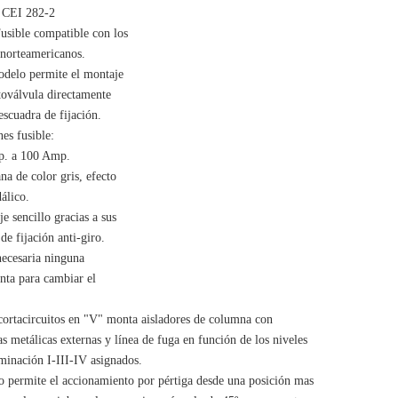
 CEI 282-2
usible compatible con los
 norteamericanos.
odelo permite el montaje
toválvula directamente
escuadra de fijación.
es fusible:
p. a 100 Amp.
na de color gris, efecto
álico.
e sencillo gracias a sus
 de fijación anti-giro.
necesaria ninguna
nta para cambiar el
cortacircuitos en "V" monta aisladores de columna con
s metálicas externas y línea de fuga en función de los niveles
minación I-III-IV asignados.
o permite el accionamiento por pértiga desde una posición mas