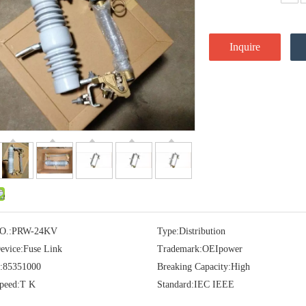
Inquire
O.:
PRW-24KV
Type:
Distribution
evice:
Fuse Link
Trademark:
OEIpower
:
85351000
Breaking Capacity:
High
peed:
T K
Standard:
IEC IEEE