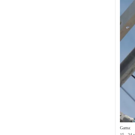
Polymer Fuse Cutout, Drop out Fuses 12 Kv 200A
Polymer Fuse Cutout, Drop out Fuses 18 Kv 100A
Gama:
15 , 24 