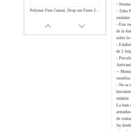
- Norma
Polymer Fuse Cutout, Drop out Fuses 21 Kv 100A
- Tubo F
estándar
- Este m
de la Au
sobre la 
- Eslabon
de 2 Am
- Porcela
Antivand
-- Montaj
tornillos
- No es 
herramie
Polymer Fuse Cutout, Drop out Fuses 36 Kv 300A
eslabón
La base 
armadura
de conta
Su diseñ