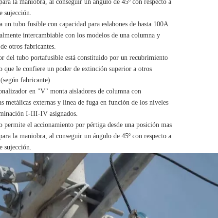
ara la maniobra, al conseguir un ángulo de 45º con respecto a
e sujección.
a un tubo fusible con capacidad para eslabones de hasta 100A
otalmente intercambiable con los modelos de una columna y
de otros fabricantes.
ior del tubo portafusible está constituido por un recubrimiento
lo que le confiere un poder de extinción superior a otros
(según fabricante).
onalizador en "V" monta aisladores de columna con
s metálicas externas y línea de fuga en función de los niveles
minación I-III-IV asignados.
o permite el accionamiento por pértiga desde una posición mas
ara la maniobra, al conseguir un ángulo de 45º con respecto a
e sujección.