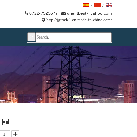
/
/
0722-7523677
orientbest@yahoo.com



http://jgtrade1.en.made-in-china.com/