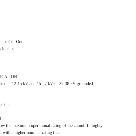
e los Cut-Out
ccidentes
ICATION
rated at 12-15 kV and 15-27,kV or 27-38 kV grounded
er the
l.
ow the maximum operational rating of the cutout. In highly
d with a higher nominal rating than