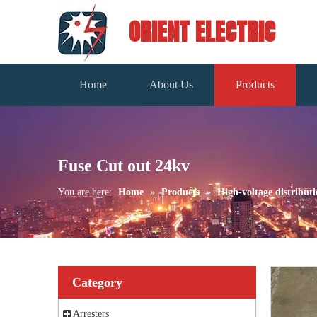
ORIENT ELECTRIC
Home
About Us
Products
Fuse Cut out 24kv
You are here:
Home
»
Products
»
High-voltage distributi
Category
Arresters