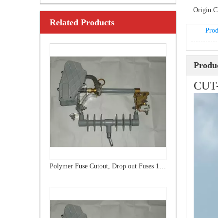
Origin:
C
Related Products
Outdoor Single Pole Fused Recloser by-Pass Switches 33kv
Prod
Produc
CUT
Polymer Fuse Cutout, Drop out Fuses 15 Kv 100A