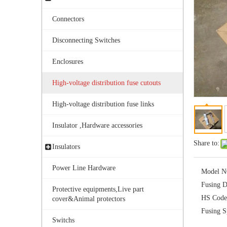
Connectors
Disconnecting Switches
Enclosures
High-voltage distribution fuse cutouts
Outdoor Single Pole Fused Recloser by-Pass Switches 24kv
High-voltage distribution fuse links
Insulator ,Hardware accessories
Share to:
Insulators
Power Line Hardware
Model N
Fusing D
Protective equipments,Live part
HS Code
cover&Animal protectors
Fusing S
Switchs