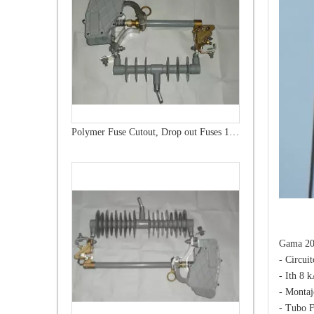
Polymer Fuse Cutout, Drop out Fuses 15 Kv 200A
Gama 20
- Circui
- Ith 8 k
- Montaj
- Tubo F