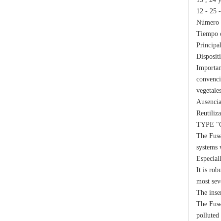
12 - 25 
Número d
Tiempo d
Principal
Disposit
Importan
convencio
Polymer Fuse Cutout, Drop out Fuses 36 Kv 100A
vegetales
Ausencia
Reutiliz
TYPE "
The Fuse
systems 
Especiall
It is rob
most sev
The inse
The Fuse
polluted