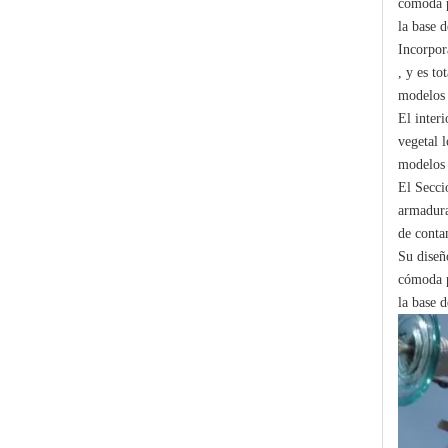
cómoda p
la base d
Incorpor
, y es t
modelos 
El inter
vegetal 
modelos 
Polymer Fuse Cutout, Drop out Fuses 12 Kv 100A
El Secci
armadura
de conta
Su diseñ
cómoda p
la base d