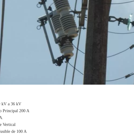
 kV a 36 kV
to Principal 200 A
A.
e Vertical
usible de 100 A