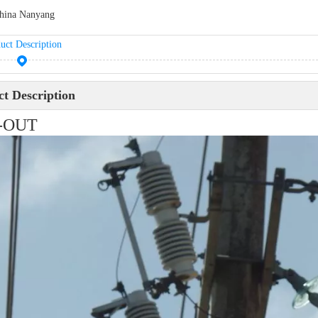
hina Nanyang
uct Description
t Description
-OUT