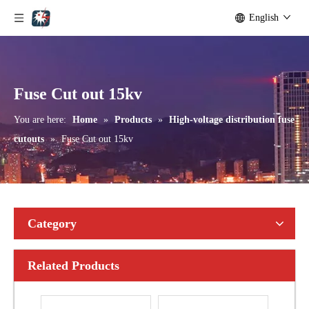
English
Outdoor Single Pole Fused Recloser by-Pass Switches 24kv
Outdoor Single Pole Fused Recloser by-Pass Switches 33kv
Fuse Cut out 15kv
You are here:
Home
»
Products
»
High-voltage distribution fuse
cutouts
»
Fuse Cut out 15kv
Category
Related Products
Polymer Fuse Cutout, Drop out Fuses 15 Kv 100A
Polymer Fuse Cutout, Drop out Fuses 15 Kv 200A