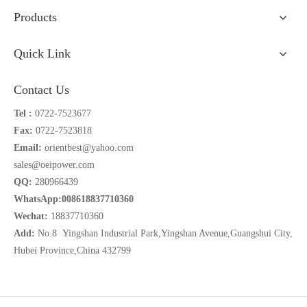
Products
Quick Link
Contact Us
Tel :
0722-7523677
Fax:
0722-7523818
Email:
orientbest@yahoo.com
sales@oeipower.com
QQ:
280966439
WhatsApp:008618837710360
Wechat:
18837710360
Add:
No.8 Yingshan Industrial Park,Yingshan Avenue,Guangshui City,
Hubei Province,China 432799