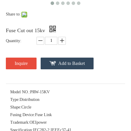
Share to:
Fuse Cut out 15kv
Quantity:
Inquire
Add to Basket
Polymer Fuse Cutout, Drop out Fuses 36 Kv 200A
Polymer Fuse Cutout, Drop out Fuses 18 Kv 200A
Model NO.:
PRW-15KV
Type:
Distribution
Shape:
Circle
Fusing Device:
Fuse Link
Trademark:
OEIpower
Specification:
IEC282-2 IEEEc37-41