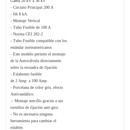
Gama 20 kV a 36 kV
- Circuito Principal 200 A
- Ith 8 kA.
Polymer Fuse Cutout, Drop out Fuses 21 Kv 200A
Polymer Fuse Cutout, Drop out Fuses 15 Kv 100A
- Montaje Vertical
- Tubo Fusible de 100 A
- Norma CEI 282-2
- Tubo Fusible compatible con los
estándar norteamericanos.
- Este modelo permite el montaje
de la Autoválvula directamente
sobre la escuadra de fijación.
- Eslabones fusible:
de 2 Amp. a 100 Amp.
- Porcelana de color gris, efecto
Antivandálico.
-- Montaje sencillo gracias a sus
tornillos de fijación anti-giro.
- No es necesaria ninguna
herramienta para cambiar el
eslabón