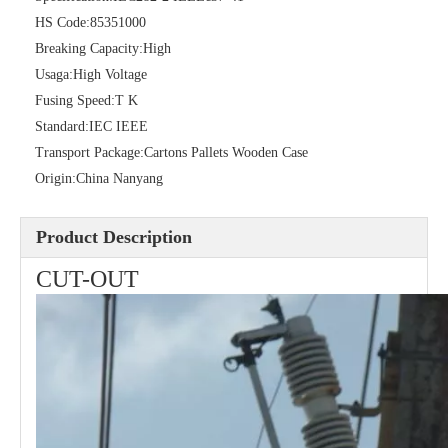
HS Code:
85351000
Breaking Capacity:
High
Polymer Fuse Cutout, Drop out Fuses 27 Kv 100A
Polymer Fuse Cutout, Drop out Fuses 24kv 200A
Usaga:
High Voltage
Fusing Speed:
T K
Standard:
IEC IEEE
Transport Package:
Cartons Pallets Wooden Case
Origin:
China Nanyang
Product Description
CUT-OUT
Polymer Fuse Cutout, Drop out Fuses 27 Kv 200A
Polymer Fuse Cutout, Drop out Fuses 24 Kv 300A