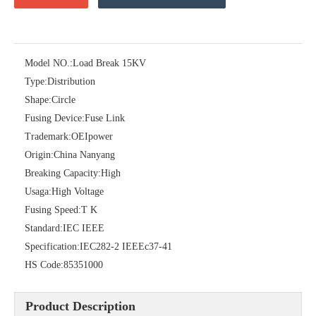
Model NO.:
Load Break 15KV
Type:
Distribution
Shape:
Circle
Fusing Device:
Fuse Link
Trademark:
OEIpower
Origin:
China Nanyang
Polymer Fuse Cutout, Drop out Fuses 18 Kv 200A
Polymer Fuse Cutout, Drop out Fuses 36 Kv 200A
Breaking Capacity:
High
Usaga:
High Voltage
Fusing Speed:
T K
Standard:
IEC IEEE
Specification:
IEC282-2 IEEEc37-41
HS Code:
85351000
Product Description