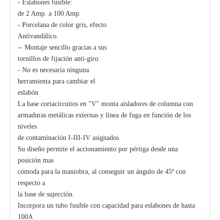
- Eslabones fusible:
de 2 Amp. a 100 Amp.
- Porcelana de color gris, efecto
Polymer Fuse Cutout, Drop out Fuses 21 Kv 200A
Polymer Fuse Cutout, Drop out Fuses 15 Kv 100A
Antivandálico.
-- Montaje sencillo gracias a sus
tornillos de fijación anti-giro.
- No es necesaria ninguna
herramienta para cambiar el
eslabón
La base cortacircuitos en "V" monta aisladores de columna con
armaduras metálicas externas y línea de fuga en función de los
niveles
de contaminación I-III-IV asignados.
Su diseño permite el accionamiento por pértiga desde una
posición mas
cómoda para la maniobra, al conseguir un ángulo de 45º con
respecto a
la base de sujección.
Incorpora un tubo fusible con capacidad para eslabones de hasta
100A