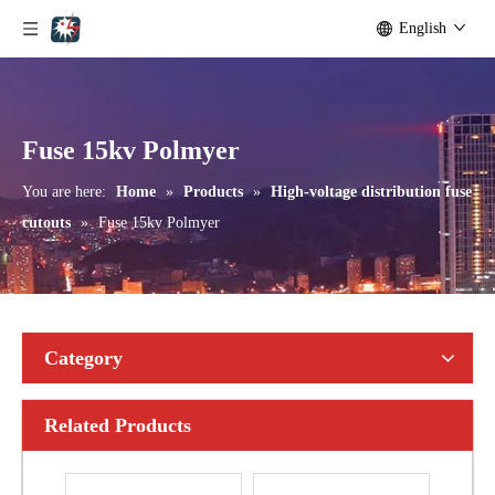
English
Outdoor Single Pole Fused Recloser by-Pass Switches 24kv
Outdoor Single Pole Fused Recloser by-Pass Switches 33kv
Fuse 15kv Polmyer
You are here:
Home
»
Products
»
High-voltage distribution fuse
cutouts
»
Fuse 15kv Polmyer
Category
Related Products
Polymer Fuse Cutout, Drop out Fuses 15 Kv 100A
Polymer Fuse Cutout, Drop out Fuses 15 Kv 200A