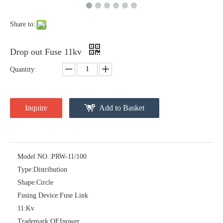
Share to:
Drop out Fuse 11kv
Quantity:
Inquire
Add to Basket
Polymer Fuse Cutout, Drop out Fuses 18 Kv 200A
Polymer Fuse Cutout, Drop out Fuses 36 Kv 200A
Model NO.:
PRW-11/100
Type:
Distribution
Shape:
Circle
Fusing Device:
Fuse Link
11:
Kv
Trademark:
OEIpower