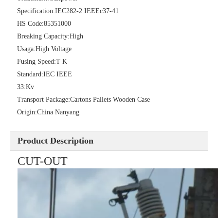
Specification:
IEC282-2 IEEEc37-41
HS Code:
85351000
Polymer Fuse Cutout, Drop out Fuses 27 Kv 100A
Polymer Fuse Cutout, Drop out Fuses 24kv 200A
Breaking Capacity:
High
Usaga:
High Voltage
Fusing Speed:
T K
Standard:
IEC IEEE
33:
Kv
Transport Package:
Cartons Pallets Wooden Case
Origin:
China Nanyang
Product Description
CUT-OUT
Polymer Fuse Cutout, Drop out Fuses 27 Kv 200A
Polymer Fuse Cutout, Drop out Fuses 24 Kv 300A