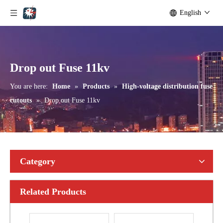
English
Outdoor Single Pole Fused Recloser by-Pass Switches 24kv
Outdoor Single Pole Fused Recloser by-Pass Switches 33kv
Drop out Fuse 11kv
You are here:
Home
»
Products
»
High-voltage distribution fuse
cutouts
»
Drop out Fuse 11kv
Category
Related Products
Polymer Fuse Cutout, Drop out Fuses 15 Kv 100A
Polymer Fuse Cutout, Drop out Fuses 15 Kv 200A