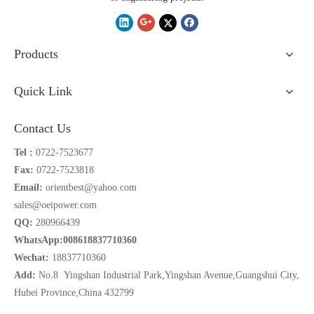
Products
Quick Link
Contact Us
Tel :
0722-7523677
Fax:
0722-7523818
Email:
orientbest@yahoo.com
sales@oeipower.com
QQ:
280966439
WhatsApp:008618837710360
Wechat:
18837710360
Add:
No.8 Yingshan Industrial Park,Yingshan Avenue,Guangshui City,
Hubei Province,China 432799