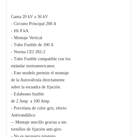
Gama 20 kV a 36 kV
Polymer Fuse Cutout, Drop out Fuses 12 Kv 300A
Polymer Fuse Cutout, Drop out Fuses 15 Kv 100A
- Circuito Principal 200 A
- Ith 8 kA.
- Montaje Vertical
- Tubo Fusible de 100 A
- Norma CEI 282-2
- Tubo Fusible compatible con los
estándar norteamericanos.
- Este modelo permite el montaje
de la Autoválvula directamente
sobre la escuadra de fijación.
- Eslabones fusible:
de 2 Amp. a 100 Amp.
- Porcelana de color gris, efecto
Antivandálico.
-- Montaje sencillo gracias a sus
tornillos de fijación anti-giro.
- No es necesaria ninguna