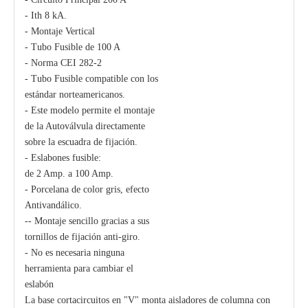
- Ith 8 kA.
- Montaje Vertical
Polymer Fuse Cutout, Drop out Fuses 12 Kv 300A
Polymer Fuse Cutout, Drop out Fuses 15 Kv 100A
- Tubo Fusible de 100 A
- Norma CEI 282-2
- Tubo Fusible compatible con los
estándar norteamericanos.
- Este modelo permite el montaje
de la Autoválvula directamente
sobre la escuadra de fijación.
- Eslabones fusible:
de 2 Amp. a 100 Amp.
- Porcelana de color gris, efecto
Antivandálico.
-- Montaje sencillo gracias a sus
tornillos de fijación anti-giro.
- No es necesaria ninguna
herramienta para cambiar el
eslabón
La base cortacircuitos en "V" monta aisladores de columna con