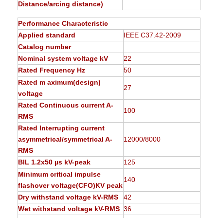
Distance/arcing distance)
Performance Characteristic
Applied standard
IEEE C37.42-2009
Catalog number
Nominal system voltage kV
22
Rated Frequency Hz
50
Rated m aximum(design)
27
voltage
Rated Continuous current A-
100
RMS
Rated Interrupting current
asymmetrical/symmetrical A-
12000/8000
RMS
BIL 1.2x50 µs kV-peak
125
Minimum critical impulse
140
flashover voltage(CFO)KV peak
Dry withstand voltage kV-RMS
42
Wet withstand voltage kV-RMS
36