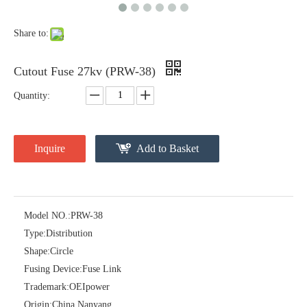
Share to:
Cutout Fuse 27kv (PRW-38)
Quantity:
Inquire
Add to Basket
Polymer Fuse Cutout, Drop out Fuses 18 Kv 200A
Polymer Fuse Cutout, Drop out Fuses 36 Kv 200A
Model NO.:
PRW-38
Type:
Distribution
Shape:
Circle
Fusing Device:
Fuse Link
Trademark:
OEIpower
Origin:
China Nanyang