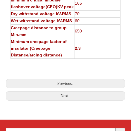
165
flashover voltage(CFO)KV peak
Dry withstand voltage kV-RMS
70
Wet withstand voltage kV-RMS
60
Creepage distance to group
650
Min.mm
Minimum creepage factor of
insulator (Creepage
2.3
Distance/arcing distance)
Previous:
Next: