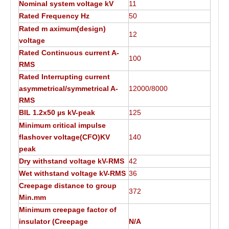
Nominal system voltage kV
11
Rated Frequency Hz
50
Rated m aximum(design)
12
voltage
Rated Continuous current A-
100
RMS
Rated Interrupting current
asymmetrical/symmetrical A-
12000/8000
RMS
BIL 1.2x50 µs kV-peak
125
Minimum critical impulse
flashover voltage(CFO)KV
140
peak
Dry withstand voltage kV-RMS
42
Wet withstand voltage kV-RMS
36
Creepage distance to group
372
Min.mm
Minimum creepage factor of
insulator (Creepage
N/A