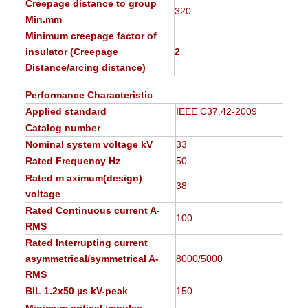
Creepage distance to group
320
Min.mm
Minimum creepage factor of
insulator (Creepage
2
Distance/arcing distance)
Performance Characteristic
Applied standard
IEEE C37.42-2009
Catalog number
Nominal system voltage kV
33
Rated Frequency Hz
50
Rated m aximum(design)
38
voltage
Rated Continuous current A-
100
RMS
Rated Interrupting current
asymmetrical/symmetrical A-
8000/5000
RMS
BIL 1.2x50 µs kV-peak
150
Minimum critical impulse