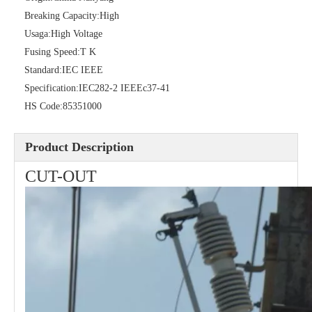
Breaking Capacity:
High
Usaga:
High Voltage
Polymer Fuse Cutout, Drop out Fuses 27 Kv 100A
Polymer Fuse Cutout, Drop out Fuses 24kv 200A
Fusing Speed:
T K
Standard:
IEC IEEE
Specification:
IEC282-2 IEEEc37-41
HS Code:
85351000
Product Description
CUT-OUT
Polymer Fuse Cutout, Drop out Fuses 27 Kv 200A
Polymer Fuse Cutout, Drop out Fuses 24 Kv 300A