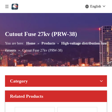
English
Outdoor Single Pole Fused Recloser by-Pass Switches 24kv
Outdoor Single Pole Fused Recloser by-Pass Switches 33kv
Cutout Fuse 27kv (PRW-38)
You are here:
Home
»
Products
»
High-voltage distribution fuse
cutouts
»
Cutout Fuse 27kv (PRW-38)
Category
Related Products
Polymer Fuse Cutout, Drop out Fuses 15 Kv 100A
Polymer Fuse Cutout, Drop out Fuses 15 Kv 200A