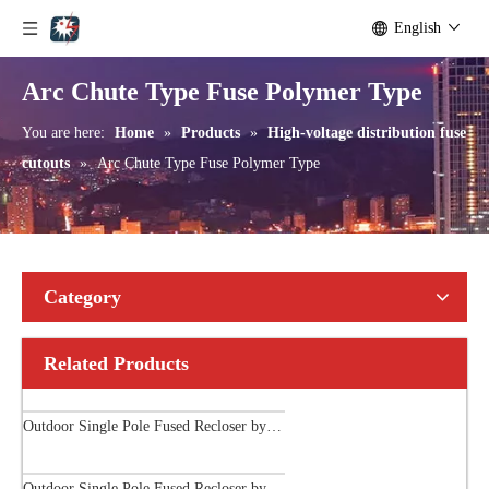
English
Arc Chute Type Fuse Polymer Type
You are here:
Home
»
Products
»
High-voltage distribution fuse
cutouts
»
Arc Chute Type Fuse Polymer Type
Category
Related Products
Outdoor Single Pole Fused Recloser by-Pass Switches 24kv
Outdoor Single Pole Fused Recloser by-Pass Switches 33kv