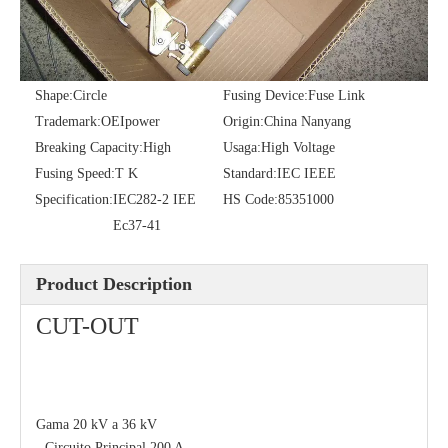
Model NO.:
PRW-33-100
Type:
Distribution
Shape:
Circle
Fusing Device:
Fuse Link
Trademark:
OEIpower
Origin:
China Nanyang
Breaking Capacity:
High
Usaga:
High Voltage
Fusing Speed:
T K
Standard:
IEC IEEE
Specification:
IEC282-2 IEE
HS Code:
85351000
Ec37-41
Product Description
CUT-OUT
Gama 20 kV a 36 kV
- Circuito Principal 200 A